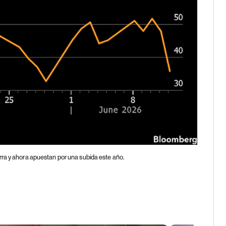
rra y ahora apuestan por una subida este año.