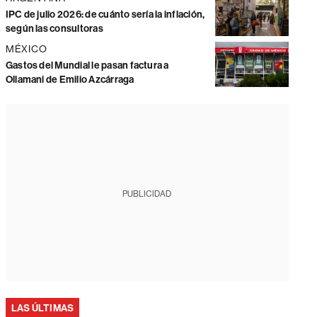
IPC de julio 2026: de cuánto sería la inflación,
según las consultoras
MÉXICO
Gastos del Mundial le pasan factura a
Ollamani de Emilio Azcárraga
PUBLICIDAD
LAS ÚLTIMAS