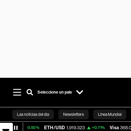
Seleccione un país
Las noticias del día
Newsletters
Línea Mundial
ETH/USD
1,919.323
Visa
368.02
+0.92%
+0.71%
-0.66%
Bloomberg 