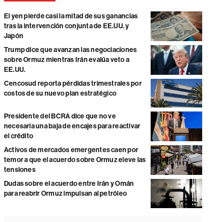
El yen pierde casi la mitad de sus ganancias
tras la intervención conjunta de EE.UU. y
Japón
Trump dice que avanzan las negociaciones
sobre Ormuz mientras Irán evalúa veto a
EE.UU.
Cencosud reporta pérdidas trimestrales por
costos de su nuevo plan estratégico
Presidente del BCRA dice que no ve
necesaria una baja de encajes para reactivar
el crédito
Activos de mercados emergentes caen por
temor a que el acuerdo sobre Ormuz eleve las
tensiones
Dudas sobre el acuerdo entre Irán y Omán
para reabrir Ormuz impulsan al petróleo