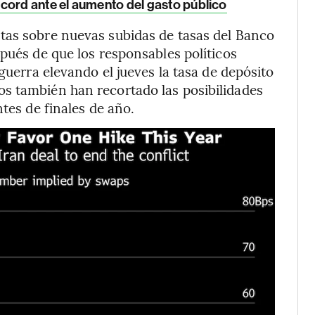
cord ante el aumento del gasto público
tas sobre nuevas subidas de tasas del Banco
pués de que los responsables políticos
guerra elevando el jueves la tasa de depósito
s también han recortado las posibilidades
ntes de finales de año.