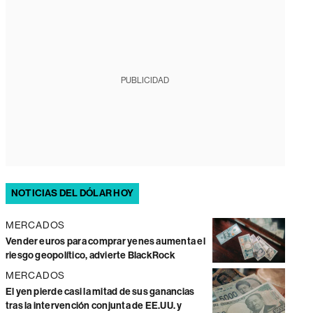
PUBLICIDAD
NOTICIAS DEL DÓLAR HOY
MERCADOS
Vender euros para comprar yenes aumenta el
riesgo geopolítico, advierte BlackRock
MERCADOS
El yen pierde casi la mitad de sus ganancias
tras la intervención conjunta de EE.UU. y