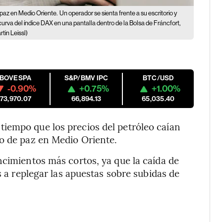
paz en Medio Oriente.
Un operador se sienta frente a su escritorio y
curva del índice DAX en una pantalla dentro de la Bolsa de Fráncfort,
in Leissl)
IBOVESPA
S&P/BMV IPC
BTC/USD
-0.90%
+0.75%
+1.00%
173,970.07
66,894.13
65,035.40
iempo que los precios del petróleo caían
do de paz en Medio Oriente.
ncimientos más cortos, ya que la caída de
s a replegar las apuestas sobre subidas de