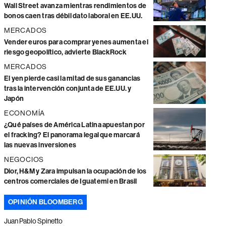
Wall Street avanza mientras rendimientos de
bonos caen tras débil dato laboral en EE.UU.
MERCADOS
Vender euros para comprar yenes aumenta el
riesgo geopolítico, advierte BlackRock
MERCADOS
El yen pierde casi la mitad de sus ganancias
tras la intervención conjunta de EE.UU. y
Japón
ECONOMÍA
¿Qué países de América Latina apuestan por
el fracking? El panorama legal que marcará
las nuevas inversiones
NEGOCIOS
Dior, H&M y Zara impulsan la ocupación de los
centros comerciales de Iguatemi en Brasil
OPINIÓN BLOOMBERG
Juan Pablo Spinetto