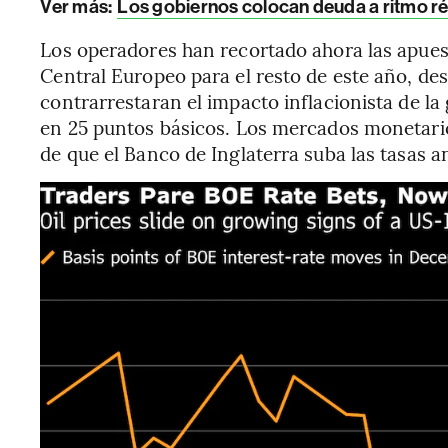
Ver más:
Los gobiernos colocan deuda a ritmo ré
Los operadores han recortado ahora las apues
Central Europeo para el resto de este año, des
contrarrestaran el impacto inflacionista de la 
en 25 puntos básicos. Los mercados monetario
de que el Banco de Inglaterra suba las tasas a