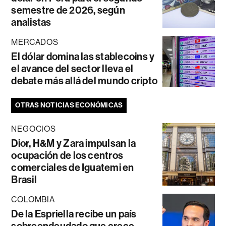
semestre de 2026, según
analistas
MERCADOS
El dólar domina las stablecoins y
el avance del sector lleva el
debate más allá del mundo cripto
OTRAS NOTICIAS ECONÓMICAS
NEGOCIOS
Dior, H&M y Zara impulsan la
ocupación de los centros
comerciales de Iguatemi en
Brasil
COLOMBIA
De la Espriella recibe un país
sobreendeudado que crece