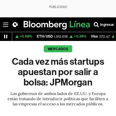
PUBLICIDAD
Ingresar
+0.68%
ETH/USD
+0.36%
Visa
+0.52%
Me
1,912.618
370.47
MERCADOS
Cada vez más startups
apuestan por salir a
bolsa: JPMorgan
Los gobiernos de ambos lados de EE.UU. y Europa
están tratando de introducir políticas que faciliten a
las empresas el acceso a los mercados públicos.