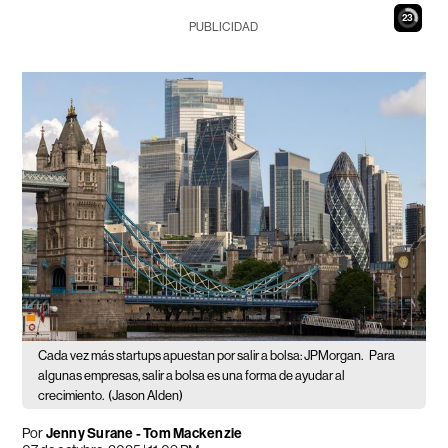
22
PUBLICIDAD
Cada vez más startups apuestan por salir a bolsa: JPMorgan.
Para
algunas empresas, salir a bolsa es una forma de ayudar al
crecimiento.
(Jason Alden)
Por
Jenny Surane - Tom Mackenzie