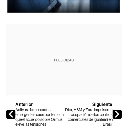
PUBLICIDAD
Anterior
Siguiente
Activos de mercados
Dior, H&M y Zara impulsan la
emergentes caen por temor a
ocupación de los centros
que el acuerdo sobre Ormuz
comerciales de Iguatemi en
eleve las tensiones
Brasil