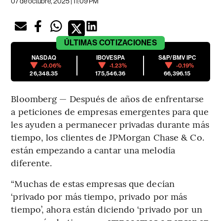
07 de octubre, 2025 | 11:09 PM
ÚLTIMAS
COTIZACIONES
NASDAQ
IBOVESPA
S&P/BMV IPC
-0.06%
-1.23%
-0.19%
26,348.35
175,546.36
66,396.15
Bloomberg — Después de años de enfrentarse
a peticiones de empresas emergentes para que
les ayuden a permanecer privadas durante más
tiempo, los clientes de JPMorgan Chase & Co.
están empezando a cantar una melodía
diferente.
“Muchas de estas empresas que decían
‘privado por más tiempo, privado por más
tiempo’, ahora están diciendo ‘privado por un