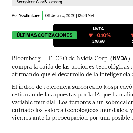
SeongJoon Cho/Bloomberg
Por
Yoolim Lee
08 de junio, 2026 | 12:58 AM
NVDA
-0.10%
ÚLTIMAS
COTIZACIONES
218.98
Bloomberg — El CEO de Nvidia Corp. (
)
NVDA
compra la caída de las acciones tecnológica
afirmando que el desarrollo de la inteligencia
El índice de referencia surcoreano Kospi cayó 
retiraran de las apuestas por la IA que han al
variable mundial. Los temores a un sobrecale
enfriado los valores tecnológicos mundiales,
viernes ante la preocupación por una posible 