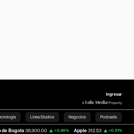
Ingresar
ecnología
Línea Studios
Negocios
Podcasts
,900.00
Apple
312.53
USD COP
3,159.3
+0.46%
+0.51%
English