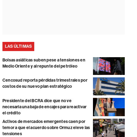
LAS ÚLTIMAS
Bolsas asiáticas suben pese a tensiones en
Medio Oriente y al repunte del petróleo
Cencosud reporta pérdidas trimestrales por
costos de su nuevo plan estratégico
Presidente del BCRA dice que no ve
necesaria una baja de encajes para reactivar
el crédito
Activos de mercados emergentes caen por
temor a que el acuerdo sobre Ormuz eleve las
tensiones