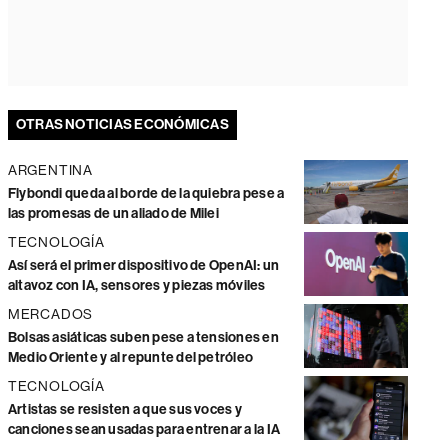
OTRAS NOTICIAS ECONÓMICAS
ARGENTINA
Flybondi queda al borde de la quiebra pese a
las promesas de un aliado de Milei
TECNOLOGÍA
Así será el primer dispositivo de OpenAI: un
altavoz con IA, sensores y piezas móviles
MERCADOS
Bolsas asiáticas suben pese a tensiones en
Medio Oriente y al repunte del petróleo
TECNOLOGÍA
Artistas se resisten a que sus voces y
canciones sean usadas para entrenar a la IA