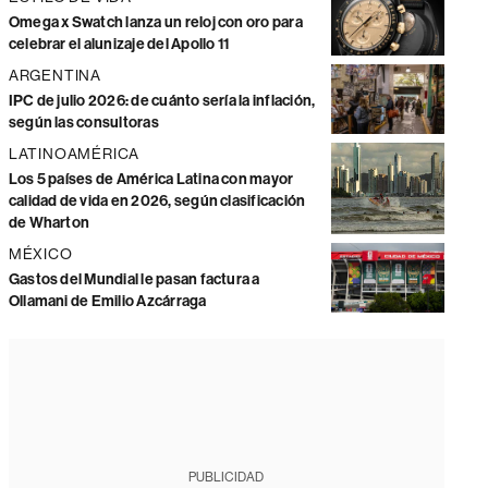
Omega x Swatch lanza un reloj con oro para
celebrar el alunizaje del Apollo 11
ARGENTINA
IPC de julio 2026: de cuánto sería la inflación,
según las consultoras
LATINOAMÉRICA
Los 5 países de América Latina con mayor
calidad de vida en 2026, según clasificación
de Wharton
MÉXICO
Gastos del Mundial le pasan factura a
Ollamani de Emilio Azcárraga
PUBLICIDAD