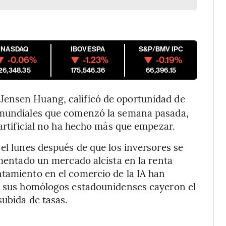
NASDAQ
IBOVESPA
S&P/BMV IPC
-0.06%
-1.23%
-0.19%
26,348.35
175,546.36
66,396.15
, Jensen Huang, calificó de oportunidad de
s mundiales que comenzó la semana pasada,
 artificial no ha hecho más que empezar.
el lunes después de que los inversores se
imentado un mercado alcista en la renta
ntamiento en el comercio de la IA han
 y sus homólogos estadounidenses cayeron el
subida de tasas.