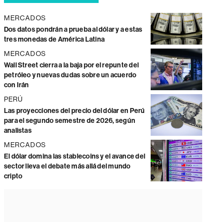
MERCADOS
Dos datos pondrán a prueba al dólar y a estas
tres monedas de América Latina
MERCADOS
Wall Street cierra a la baja por el repunte del
petróleo y nuevas dudas sobre un acuerdo
con Irán
PERÚ
Las proyecciones del precio del dólar en Perú
para el segundo semestre de 2026, según
analistas
MERCADOS
El dólar domina las stablecoins y el avance del
sector lleva el debate más allá del mundo
cripto