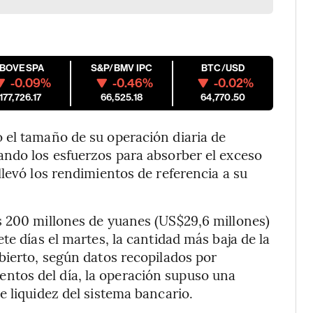
IBOVESPA
S&P/BMV IPC
BTC/USD
-0.09%
-0.46%
-0.02%
177,726.17
66,525.18
64,770.50
 el tamaño de su operación diaria de
ando los esfuerzos para absorber el exceso
levó los rendimientos de referencia a su
s 200 millones de yuanes (US$29,6 millones)
te días el martes, la cantidad más baja de la
bierto, según datos recopilados por
tos del día, la operación supuso una
e liquidez del sistema bancario.