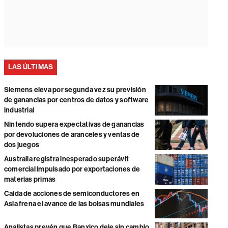
LAS ÚLTIMAS
Siemens eleva por segunda vez su previsión
de ganancias por centros de datos y software
industrial
Nintendo supera expectativas de ganancias
por devoluciones de aranceles y ventas de
dos juegos
Australia registra inesperado superávit
comercial impulsado por exportaciones de
materias primas
Caída de acciones de semiconductores en
Asia frena el avance de las bolsas mundiales
Analistas prevén que Banxico deje sin cambio