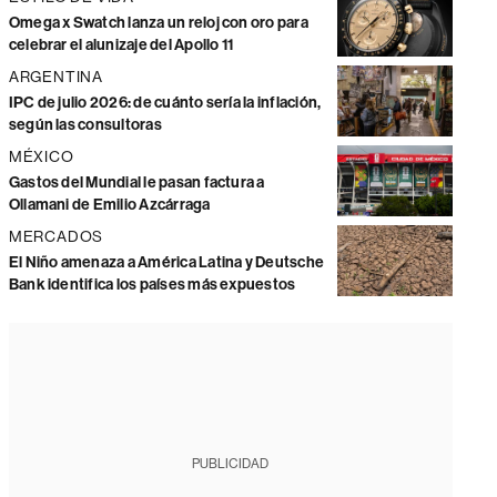
Omega x Swatch lanza un reloj con oro para
celebrar el alunizaje del Apollo 11
ARGENTINA
IPC de julio 2026: de cuánto sería la inflación,
según las consultoras
MÉXICO
Gastos del Mundial le pasan factura a
Ollamani de Emilio Azcárraga
MERCADOS
El Niño amenaza a América Latina y Deutsche
Bank identifica los países más expuestos
PUBLICIDAD