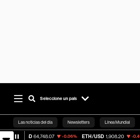
Seleccione un país
Las noticias del día
Newsletters
Línea Mundial
64,748.07
ETH/USD
1,908.20
Visa
368.5
-0.06%
-0.40%
Bloomberg 