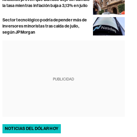
la tasa mientras inflación baja a 3,13% en julio
Sector tecnológico podría depender más de
inversores minoristas tras caída de julio,
según JPMorgan
PUBLICIDAD
NOTICIAS DEL DÓLAR HOY