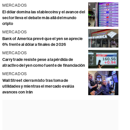
MERCADOS
El dólar domina las stablecoins y el avance del
sector lleva el debate más allá del mundo
cripto
MERCADOS
Bank of America prevé que el yen se aprecie
6% frente al dólar a finales de 2026
MERCADOS
Carry trade resiste pese a la pérdida de
atractivo del yen como fuente de financiación
MERCADOS
Wall Street cierra mixto tras toma de
utilidades y mientras el mercado evalúa
avances con Irán