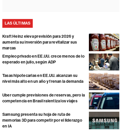
LAS ÚLTIMAS
Kraft Heinz eleva previsión para 2026 y
aumenta su inversión para revitalizar sus
marcas
Empleo privado en EE.UU. crece menos de lo
esperado en julio, según ADP
Tasas hipotecarias en EE.UU. alcanzan su
nivel más alto en un año y frenan la demanda
Uber cumple previsiones de reservas, pero la
competencia en Brasil ralentiza los viajes
Samsung presenta su hoja de ruta de
memorias 3D para competir por el liderazgo
en IA