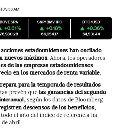
5 | 09:56 AM
IBOVESPA
S&P/BMV IPC
BTC/USD
+0.61%
+0.18%
+0.36%
178,980.28
66,954.17
64,531.44
 acciones estadounidenses han oscilado
sta nuevos máximos
. Ahora, los operadores
ales de las empresas estadounidenses
recio en los mercados de renta variable.
prepara para la temporada de resultados
stas prevén que
las ganancias del segundo
,
según los datos de Bloomberg
interanual
 registren descensos de los beneficios,
todo el año del índice de referencia ha
de abril.