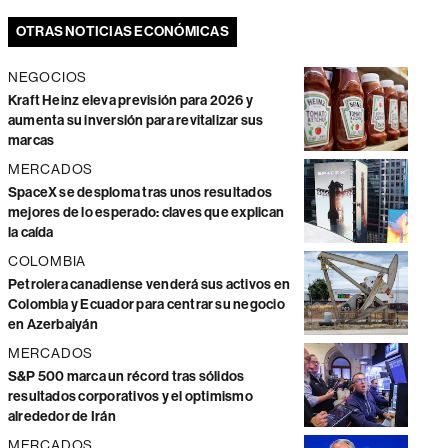
OTRAS NOTICIAS ECONÓMICAS
NEGOCIOS
Kraft Heinz eleva previsión para 2026 y
aumenta su inversión para revitalizar sus
marcas
MERCADOS
SpaceX se desploma tras unos resultados
mejores de lo esperado: claves que explican
la caída
COLOMBIA
Petrolera canadiense venderá sus activos en
Colombia y Ecuador para centrar su negocio
en Azerbaiyán
MERCADOS
S&P 500 marca un récord tras sólidos
resultados corporativos y el optimismo
alrededor de Irán
MERCADOS