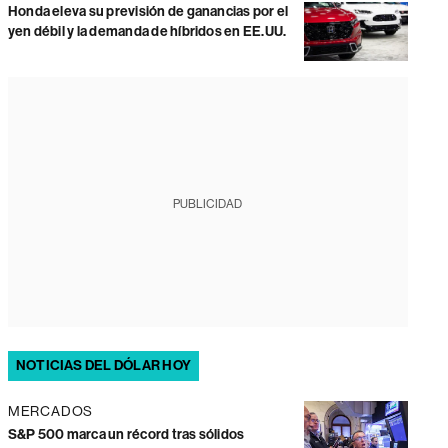
Honda eleva su previsión de ganancias por el
yen débil y la demanda de híbridos en EE.UU.
PUBLICIDAD
NOTICIAS DEL DÓLAR HOY
MERCADOS
S&P 500 marca un récord tras sólidos