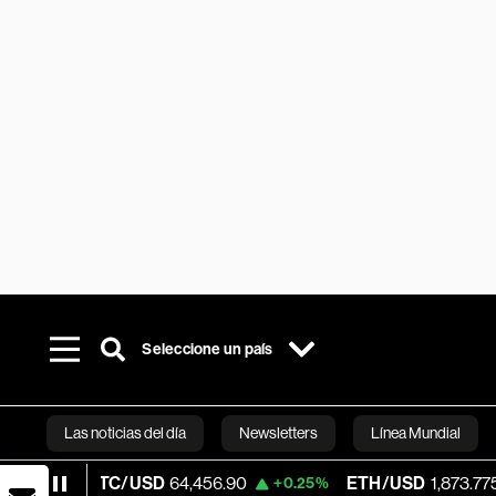
Seleccione un país
Las noticias del día
Newsletters
Línea Mundial
BTC/USD
64,456.90
ETH/USD
1,873.775
+0.25%
-0.09%
Bloomberg 