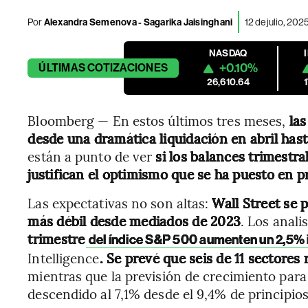
Por
Alexandra Semenova - Sagarika Jaisinghani
12 de julio, 202
NASDAQ
+0.10%
ÚLTIMAS
COTIZACIONES
26,610.64
Bloomberg — En estos últimos tres meses,
las
desde una dramática liquidación en abril ha
están a punto de ver
si los balances trimestr
justifican el optimismo que se ha puesto en p
Las expectativas no son altas:
Wall Street se 
más débil desde mediados de 2023
. Los anali
trimestre
del índice S&P 500 aumenten un 2,5% 
Intelligence
. Se prevé que seis de 11 sectores
mientras que la previsión de crecimiento para 
descendido al 7,1% desde el 9,4% de principios 