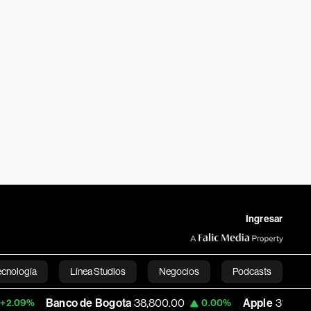
Ingresar
ecnología
Línea Studios
Negocios
Podcasts
anco de Bogota
38,800.00
Apple
310.69
0.00%
+0.47%
English