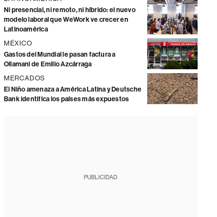
Ni presencial, ni remoto, ni híbrido: el nuevo
modelo laboral que WeWork ve crecer en
Latinoamérica
MÉXICO
Gastos del Mundial le pasan factura a
Ollamani de Emilio Azcárraga
MERCADOS
El Niño amenaza a América Latina y Deutsche
Bank identifica los países más expuestos
PUBLICIDAD