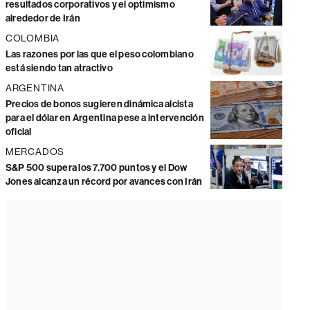
resultados corporativos y el optimismo
alrededor de Irán
COLOMBIA
Las razones por las que el peso colombiano
está siendo tan atractivo
ARGENTINA
Precios de bonos sugieren dinámica alcista
para el dólar en Argentina pese a intervención
oficial
MERCADOS
S&P 500 supera los 7.700 puntos y el Dow
Jones alcanza un récord por avances con Irán