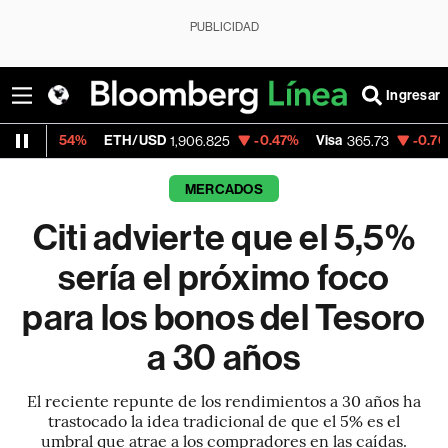
PUBLICIDAD
Ingresar
%
ETH/USD
-0.47%
Visa
-0.76%
Mercado
1,906.825
365.73
MERCADOS
Citi advierte que el 5,5%
sería el próximo foco
para los bonos del Tesoro
a 30 años
El reciente repunte de los rendimientos a 30 años ha
trastocado la idea tradicional de que el 5% es el
umbral que atrae a los compradores en las caídas.