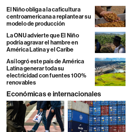
El Niño obliga a la caficultura
centroamericana a replantear su
modelo de producción
La ONU advierte que El Niño
podría agravar el hambre en
América Latina y el Caribe
Así logró este país de América
Latina generar toda su
electricidad con fuentes 100%
renovables
Económicas e internacionales