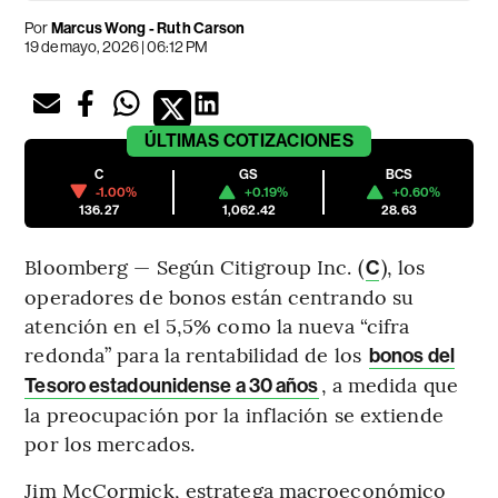
Por
Marcus Wong - Ruth Carson
19 de mayo, 2026 | 06:12 PM
ÚLTIMAS
COTIZACIONES
C
GS
BCS
-1.00%
+0.19%
+0.60%
136.27
1,062.42
28.63
Bloomberg — Según Citigroup Inc. (
), los
C
operadores de bonos están centrando su
atención en el 5,5% como la nueva “cifra
redonda” para la rentabilidad de los
bonos del
, a medida que
Tesoro estadounidense a 30 años
la preocupación por la inflación se extiende
por los mercados.
Jim McCormick, estratega macroeconómico