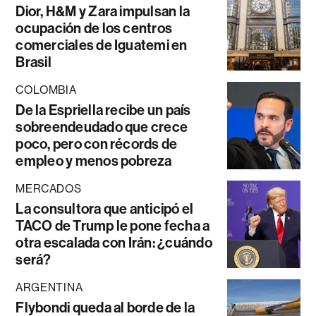
Dior, H&M y Zara impulsan la
ocupación de los centros
comerciales de Iguatemi en
Brasil
COLOMBIA
De la Espriella recibe un país
sobreendeudado que crece
poco, pero con récords de
empleo y menos pobreza
MERCADOS
La consultora que anticipó el
TACO de Trump le pone fecha a
otra escalada con Irán: ¿cuándo
será?
ARGENTINA
Flybondi queda al borde de la