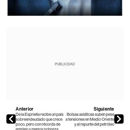
PUBLICIDAD
Anterior
Siguiente
De la Espriella recibe un país
Bolsas asiáticas suben pese
sobreendeudado que crece
a tensiones en Medio Oriente
poco, pero con récords de
y al repunte del petróleo
empleo y menos pobreza