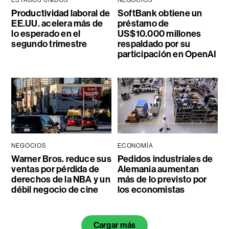
Productividad laboral de
SoftBank obtiene un
EE.UU. acelera más de
préstamo de
lo esperado en el
US$10.000 millones
segundo trimestre
respaldado por su
participación en OpenAI
NEGOCIOS
ECONOMÍA
Warner Bros. reduce sus
Pedidos industriales de
ventas por pérdida de
Alemania aumentan
derechos de la NBA y un
más de lo previsto por
débil negocio de cine
los economistas
Cargar más