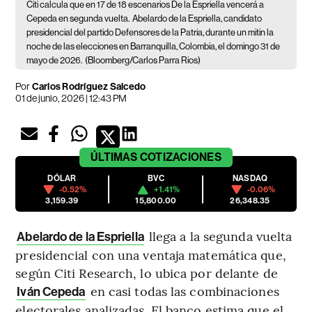
Citi calcula que en 17 de 18 escenarios De la Espriella vencerá a
Cepeda en segunda vuelta.
Abelardo de la Espriella, candidato
presidencial del partido Defensores de la Patria, durante un mitin la
noche de las elecciones en Barranquilla, Colombia, el domingo 31 de
mayo de 2026.
(Bloomberg/Carlos Parra Rios)
Por
Carlos Rodríguez Salcedo
01 de junio, 2026 | 12:43 PM
ÚLTIMAS
COTIZACIONES
DÓLAR
BVC
NASDAQ
-0.52%
+1.41%
-0.06%
3,159.39
15,800.00
26,348.35
llega a la segunda vuelta
Abelardo de la Espriella
presidencial con una ventaja matemática que,
según Citi Research, lo ubica por delante de
en casi todas las combinaciones
Iván Cepeda
electorales analizadas. El banco estima que el