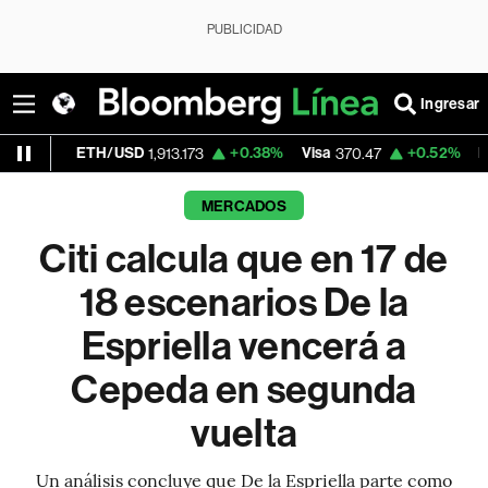
PUBLICIDAD
Ingresar
/USD
+0.38%
Visa
+0.52%
MercadoLibre
1,913.173
370.47
1,
MERCADOS
Citi calcula que en 17 de
18 escenarios De la
Espriella vencerá a
Cepeda en segunda
vuelta
Un análisis concluye que De la Espriella parte como