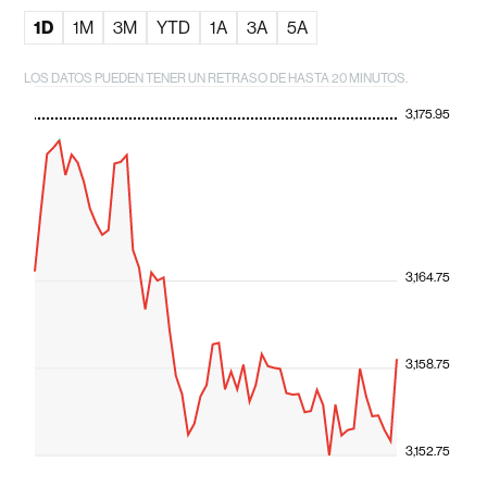
1D
1M
3M
YTD
1A
3A
5A
LOS DATOS PUEDEN TENER UN RETRASO DE HASTA 20 MINUTOS.
3,175.95
3,164.75
3,158.75
3,152.75