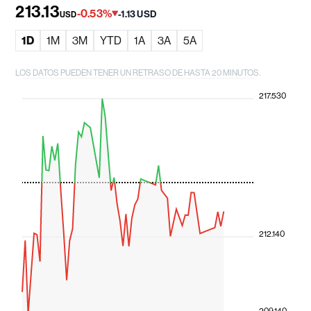
213.13
-0.53%
-1.13 USD
USD
1D
1M
3M
YTD
1A
3A
5A
LOS DATOS PUEDEN TENER UN RETRASO DE HASTA 20 MINUTOS.
217.530
212.140