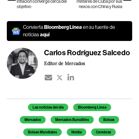
inflación converge cerca del
militares de Cuba por sus
objetivo
nexos con China y Rusia
Convierta
Bloomberg Línea
en su fuente de
noticias
aquí
Carlos Rodríguez Salcedo
Editor de Mercados
Temas de este artículo
Las noticias del día
Bloomberg Línea
Mercados
Mercados Bursátiles
Bolsas
Bolsas Mundiales
Nvidia
Cerebras