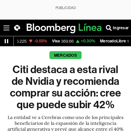
PUBLICIDAD
Ingresar
-0.55%
Visa
+0.30%
MercadoLibre
-5.4
369.66
1,819.57
MERCADOS
Citi destaca a esta rival
de Nvidia y recomienda
comprar su acción: cree
que puede subir 42%
La entidad ve a Cerebras como uno de los principales
beneficiarios de la expansión de la inteligencia
artificial generativa y prevé que alcance entre el 40%