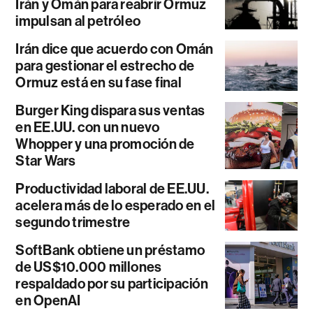
Irán y Omán para reabrir Ormuz
impulsan al petróleo
Irán dice que acuerdo con Omán
para gestionar el estrecho de
Ormuz está en su fase final
Burger King dispara sus ventas
en EE.UU. con un nuevo
Whopper y una promoción de
Star Wars
Productividad laboral de EE.UU.
acelera más de lo esperado en el
segundo trimestre
SoftBank obtiene un préstamo
de US$10.000 millones
respaldado por su participación
en OpenAI