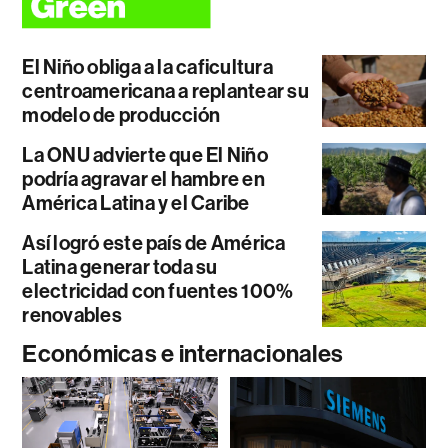
El Niño obliga a la caficultura
centroamericana a replantear su
modelo de producción
La ONU advierte que El Niño
podría agravar el hambre en
América Latina y el Caribe
Así logró este país de América
Latina generar toda su
electricidad con fuentes 100%
renovables
Económicas e internacionales