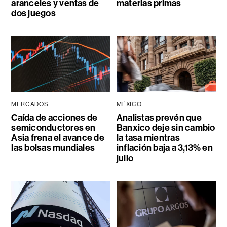
aranceles y ventas de
materias primas
dos juegos
MERCADOS
MÉXICO
Caída de acciones de
Analistas prevén que
semiconductores en
Banxico deje sin cambio
Asia frena el avance de
la tasa mientras
las bolsas mundiales
inflación baja a 3,13% en
julio