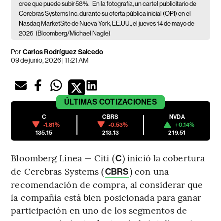
cree que puede subir 58%.
En la fotografía, un cartel publicitario de
Cerebras Systems Inc. durante su oferta pública inicial (OPI) en el
Nasdaq MarketSite de Nueva York, EE.UU., el jueves 14 de mayo de
2026
(Bloomberg/Michael Nagle)
Por
Carlos Rodríguez Salcedo
09 de junio, 2026 | 11:21 AM
ÚLTIMAS
COTIZACIONES
C
CBRS
NVDA
-1.81%
-0.53%
+0.14%
135.15
213.13
219.51
Bloomberg Línea — Citi (
) inició la cobertura
C
de Cerebras Systems (
) con una
CBRS
recomendación de compra, al considerar que
la compañía está bien posicionada para ganar
participación en uno de los segmentos de