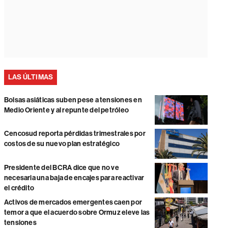
LAS ÚLTIMAS
Bolsas asiáticas suben pese a tensiones en
Medio Oriente y al repunte del petróleo
Cencosud reporta pérdidas trimestrales por
costos de su nuevo plan estratégico
Presidente del BCRA dice que no ve
necesaria una baja de encajes para reactivar
el crédito
Activos de mercados emergentes caen por
temor a que el acuerdo sobre Ormuz eleve las
tensiones