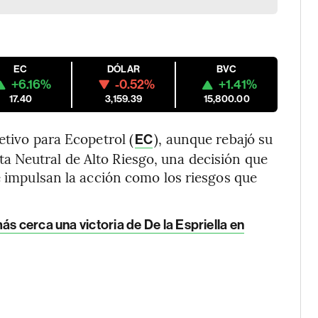
EC
DÓLAR
BVC
+6.16%
-0.52%
+1.41%
17.40
3,159.39
15,800.00
jetivo para Ecopetrol (
), aunque rebajó su
EC
 Neutral de Alto Riesgo, una decisión que
e impulsan la acción como los riesgos que
s cerca una victoria de De la Espriella en