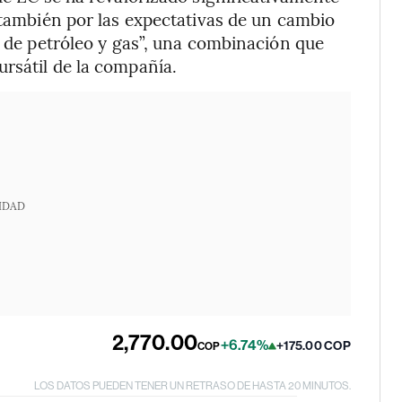
o también por las expectativas de un cambio
a de petróleo y gas”, una combinación que
rsátil de la compañía.
IDAD
2,770.00
+6.74%
+175.00 COP
COP
LOS DATOS PUEDEN TENER UN RETRASO DE HASTA 20 MINUTOS.