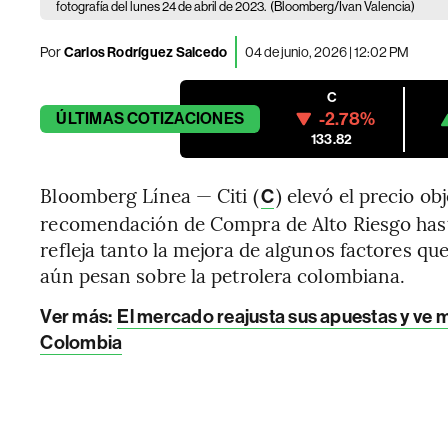
fotografía del lunes 24 de abril de 2023.
(Bloomberg/Ivan Valencia)
Por
Carlos Rodríguez Salcedo
04 de junio, 2026 | 12:02 PM
C
-2.78%
ÚLTIMAS
COTIZACIONES
133.82
Bloomberg Línea — Citi (
) elevó el precio ob
C
recomendación de Compra de Alto Riesgo hasta
refleja tanto la mejora de algunos factores qu
aún pesan sobre la petrolera colombiana.
Ver más:
El mercado reajusta sus apuestas y ve má
Colombia