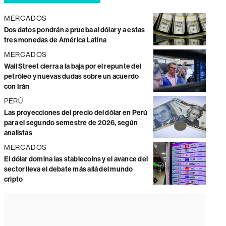
MERCADOS
Dos datos pondrán a prueba al dólar y a estas
tres monedas de América Latina
MERCADOS
Wall Street cierra a la baja por el repunte del
petróleo y nuevas dudas sobre un acuerdo
con Irán
PERÚ
Las proyecciones del precio del dólar en Perú
para el segundo semestre de 2026, según
analistas
MERCADOS
El dólar domina las stablecoins y el avance del
sector lleva el debate más allá del mundo
cripto