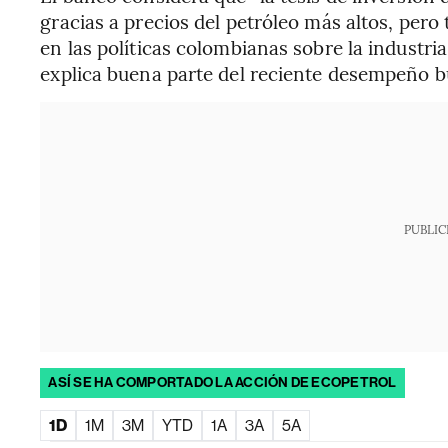
gracias a precios del petróleo más altos, per
en las políticas colombianas sobre la industri
explica buena parte del reciente desempeño bu
PUBLIC
ASÍ SE HA COMPORTADO LA ACCIÓN DE ECOPETROL
1D
1M
3M
YTD
1A
3A
5A