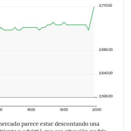
2,770.00
2,685.00
2,640.00
2,595.00
00
18:00
19:00
20:00
l mercado parece estar descontando una