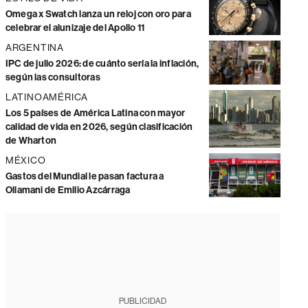
Omega x Swatch lanza un reloj con oro para
celebrar el alunizaje del Apollo 11
ARGENTINA
IPC de julio 2026: de cuánto sería la inflación,
según las consultoras
LATINOAMÉRICA
Los 5 países de América Latina con mayor
calidad de vida en 2026, según clasificación
de Wharton
MÉXICO
Gastos del Mundial le pasan factura a
Ollamani de Emilio Azcárraga
PUBLICIDAD