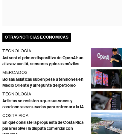
OTRAS NOTICIAS ECONÓMICAS
TECNOLOGÍA
Así será el primer dispositivo de OpenAI: un
altavoz con IA, sensores y piezas móviles
MERCADOS
Bolsas asiáticas suben pese a tensiones en
Medio Oriente y al repunte del petróleo
TECNOLOGÍA
Artistas se resisten a que sus voces y
canciones sean usadas para entrenar a la IA
COSTA RICA
En qué consiste la propuesta de Costa Rica
para resolver la disputa comercial con