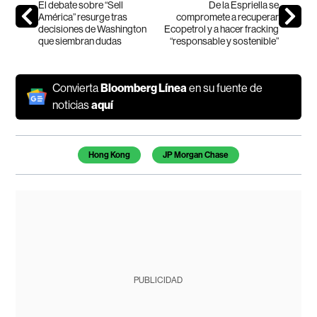
El debate sobre “Sell
De la Espriella se
América” resurge tras
compromete a recuperar
decisiones de Washington
Ecopetrol y a hacer fracking
que siembran dudas
“responsable y sostenible”
Convierta
Bloomberg Línea
en su fuente de
noticias
aquí
Temas de este artículo
Hong Kong
JP Morgan Chase
PUBLICIDAD