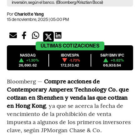
inversión, según el banco.
(Bloomberg/Krisztian Bocsi)
Por
Charlotte Yang
15 de noviembre, 2025 | 05:00 PM
ÚLTIMAS
COTIZACIONES
NASDAQ
IBOVESPA
S&P/BMV IPC
+1.30%
-1.73%
+0.82%
26,690.62
172,513.42
66,938.64
Bloomberg —
Compre acciones de
Contemporary Amperex Technology Co. que
cotizan en Shenzhen y venda las que cotizan
en Hong Kong
, ya que se acerca la fecha de
vencimiento de la prohibición de venta
impuesta a algunos de los primeros inversores
clave, según JPMorgan Chase & Co.