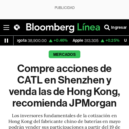
PUBLICIDAD
Ingresar
ta
+0.46%
Apple
+0.25%
USD COP
38,900.00
313.305
3,15
MERCADOS
Compre acciones de
CATL en Shenzhen y
venda las de Hong Kong,
recomienda JPMorgan
Los inversores fundamentales de la cotización en
Hong Kong del fabricante chino de baterías en mayo
podrán vender sus participaciones a partir del 19 de