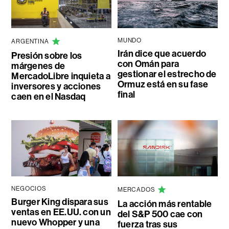
MUNDO
ARGENTINA
Irán dice que acuerdo
Presión sobre los
con Omán para
márgenes de
gestionar el estrecho de
MercadoLibre inquieta a
Ormuz está en su fase
inversores y acciones
final
caen en el Nasdaq
NEGOCIOS
MERCADOS
Burger King dispara sus
La acción más rentable
ventas en EE.UU. con un
del S&P 500 cae con
nuevo Whopper y una
fuerza tras sus