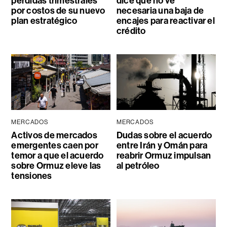
pérdidas trimestrales
dice que no ve
por costos de su nuevo
necesaria una baja de
plan estratégico
encajes para reactivar el
crédito
MERCADOS
MERCADOS
Activos de mercados
Dudas sobre el acuerdo
emergentes caen por
entre Irán y Omán para
temor a que el acuerdo
reabrir Ormuz impulsan
sobre Ormuz eleve las
al petróleo
tensiones