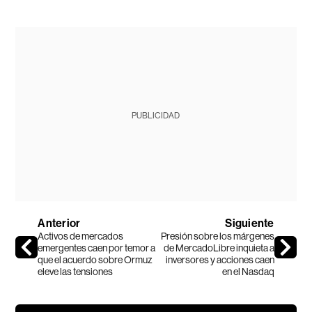
PUBLICIDAD
Anterior
Siguiente
Activos de mercados
Presión sobre los márgenes
emergentes caen por temor a
de MercadoLibre inquieta a
que el acuerdo sobre Ormuz
inversores y acciones caen
eleve las tensiones
en el Nasdaq