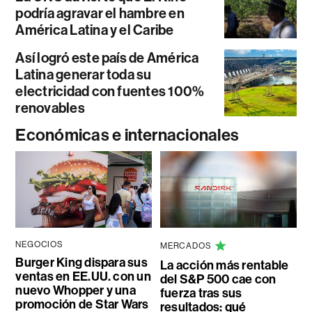
podría agravar el hambre en
América Latina y el Caribe
Así logró este país de América
Latina generar toda su
electricidad con fuentes 100%
renovables
Económicas e internacionales
NEGOCIOS
MERCADOS
Burger King dispara sus
La acción más rentable
ventas en EE.UU. con un
del S&P 500 cae con
nuevo Whopper y una
fuerza tras sus
promoción de Star Wars
resultados: qué