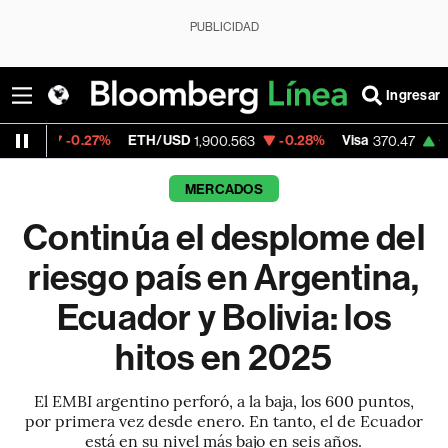
PUBLICIDAD
Ingresar
.27%
ETH/USD
-0.28%
Visa
+0.52%
Merc
1,900.563
370.47
MERCADOS
Continúa el desplome del
riesgo país en Argentina,
Ecuador y Bolivia: los
hitos en 2025
El EMBI argentino perforó, a la baja, los 600 puntos,
por primera vez desde enero. En tanto, el de Ecuador
está en su nivel más bajo en seis años.