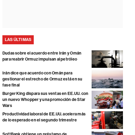
LAS ÚLTIMAS
Dudas sobre el acuerdo entre Irán y Omán
para reabrir Ormuz impulsan al petróleo
Irán dice que acuerdo con Omán para
gestionar el estrecho de Ormuz está en su
fase final
Burger King dispara sus ventas en EE.UU. con
un nuevo Whopper y una promoción de Star
Wars
Productividad laboral de EE.UU. acelera más
de lo esperado en el segundo trimestre
SoftBank obtiene un préstamo de