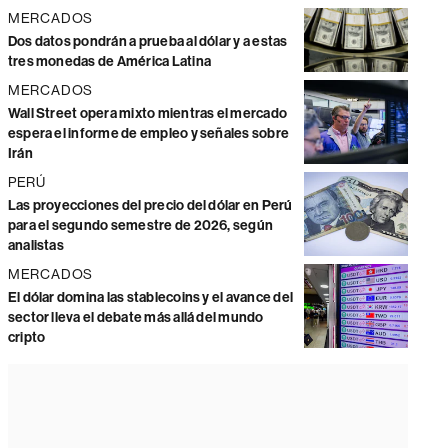
MERCADOS
Dos datos pondrán a prueba al dólar y a estas
tres monedas de América Latina
MERCADOS
Wall Street opera mixto mientras el mercado
espera el informe de empleo y señales sobre
Irán
PERÚ
Las proyecciones del precio del dólar en Perú
para el segundo semestre de 2026, según
analistas
MERCADOS
El dólar domina las stablecoins y el avance del
sector lleva el debate más allá del mundo
cripto