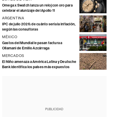
Omega x Swatch lanza un reloj con oro para
celebrar el alunizaje del Apollo 11
ARGENTINA
IPC de julio 2026: de cuánto sería la inflación,
según las consultoras
MÉXICO
Gastos del Mundial le pasan factura a
Ollamani de Emilio Azcárraga
MERCADOS
El Niño amenaza a América Latina y Deutsche
Bank identifica los países más expuestos
PUBLICIDAD