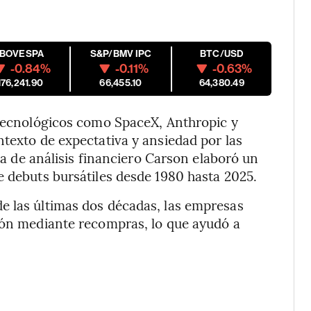
IBOVESPA
S&P/BMV IPC
BTC/USD
-0.84%
-0.11%
-0.63%
176,241.90
66,455.10
64,380.49
 tecnológicos como SpaceX, Anthropic y
ntexto de expectativa y ansiedad por las
rma de análisis financiero Carson elaboró un
e debuts bursátiles desde 1980 hasta 2025.
e las últimas dos décadas, las empresas
ción mediante recompras, lo que ayudó a