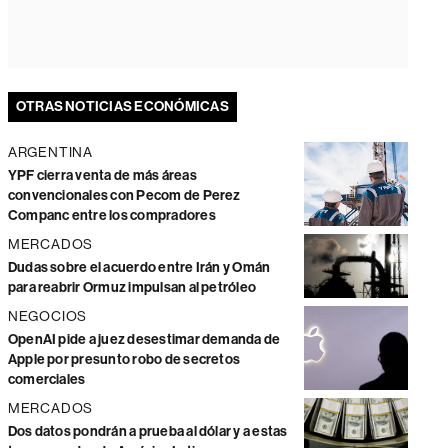
OTRAS NOTICIAS ECONÓMICAS
ARGENTINA
YPF cierra venta de más áreas
convencionales con Pecom de Perez
Companc entre los compradores
MERCADOS
Dudas sobre el acuerdo entre Irán y Omán
para reabrir Ormuz impulsan al petróleo
NEGOCIOS
OpenAI pide a juez desestimar demanda de
Apple por presunto robo de secretos
comerciales
MERCADOS
Dos datos pondrán a prueba al dólar y a estas