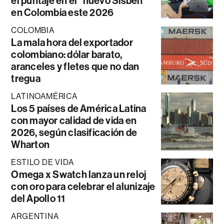
el puntaje en el “nuevo Sisbén”
en Colombia este 2026
COLOMBIA
La mala hora del exportador
colombiano: dólar barato,
aranceles y fletes que no dan
tregua
LATINOAMÉRICA
Los 5 países de América Latina
con mayor calidad de vida en
2026, según clasificación de
Wharton
ESTILO DE VIDA
Omega x Swatch lanza un reloj
con oro para celebrar el alunizaje
del Apollo 11
ARGENTINA