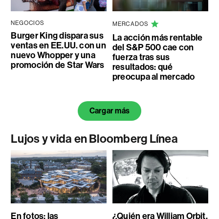
NEGOCIOS
MERCADOS
Burger King dispara sus
La acción más rentable
ventas en EE.UU. con un
del S&P 500 cae con
nuevo Whopper y una
fuerza tras sus
promoción de Star Wars
resultados: qué
preocupa al mercado
Cargar más
Lujos y vida en Bloomberg Línea
En fotos: las
¿Quién era William Orbit,