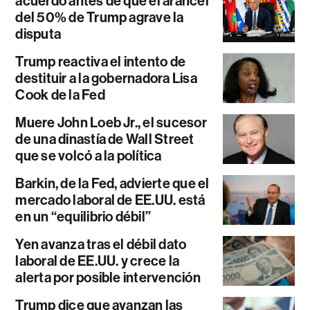
acuerdo antes de que el arancel
del 50% de Trump agrave la
disputa
Trump reactiva el intento de
destituir a la gobernadora Lisa
Cook de la Fed
Muere John Loeb Jr., el sucesor
de una dinastía de Wall Street
que se volcó a la política
Barkin, de la Fed, advierte que el
mercado laboral de EE.UU. está
en un “equilibrio débil”
Yen avanza tras el débil dato
laboral de EE.UU. y crece la
alerta por posible intervención
Trump dice que avanzan las