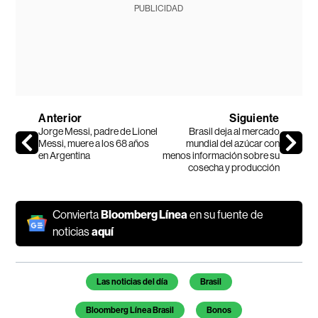
PUBLICIDAD
Anterior
Siguiente
Jorge Messi, padre de Lionel
Brasil deja al mercado
Messi, muere a los 68 años
mundial del azúcar con
en Argentina
menos información sobre su
cosecha y producción
Convierta
Bloomberg Línea
en su fuente de
noticias
aquí
Temas de este artículo
Las noticias del día
Brasil
Bloomberg Línea Brasil
Bonos