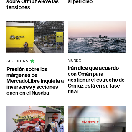
sobre Ormuz eleve las
al petróleo
tensiones
MUNDO
ARGENTINA
Irán dice que acuerdo
Presión sobre los
con Omán para
márgenes de
gestionar el estrecho de
MercadoLibre inquieta a
Ormuz está en su fase
inversores y acciones
final
caen en el Nasdaq