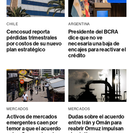
CHILE
ARGENTINA
Cencosud reporta
Presidente del BCRA
pérdidas trimestrales
dice que no ve
por costos de su nuevo
necesaria una baja de
plan estratégico
encajes para reactivar el
crédito
MERCADOS
MERCADOS
Activos de mercados
Dudas sobre el acuerdo
emergentes caen por
entre Irán y Omán para
temor a que el acuerdo
reabrir Ormuz impulsan