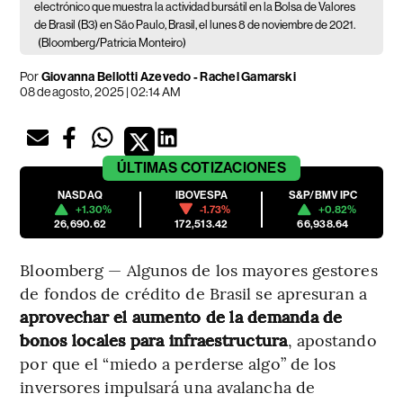
electrónico que muestra la actividad bursátil en la Bolsa de Valores
de Brasil (B3) en São Paulo, Brasil, el lunes 8 de noviembre de 2021.
(Bloomberg/Patricia Monteiro)
Por
Giovanna Bellotti Azevedo - Rachel Gamarski
08 de agosto, 2025 | 02:14 AM
ÚLTIMAS
COTIZACIONES
NASDAQ
IBOVESPA
S&P/BMV IPC
+1.30%
-1.73%
+0.82%
26,690.62
172,513.42
66,938.64
Bloomberg — Algunos de los mayores gestores
de fondos de crédito de Brasil se apresuran a
aprovechar el aumento de la demanda de
bonos locales para infraestructura
, apostando
por que el “miedo a perderse algo” de los
inversores impulsará una avalancha de