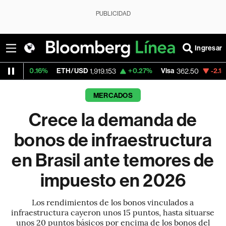
PUBLICIDAD
Ingresar
ETH/USD
+0.27%
Visa
-2.15%
MercadoLib
1,919.153
362.50
MERCADOS
Crece la demanda de
bonos de infraestructura
en Brasil ante temores de
impuesto en 2026
Los rendimientos de los bonos vinculados a
infraestructura cayeron unos 15 puntos, hasta situarse
unos 20 puntos básicos por encima de los bonos del