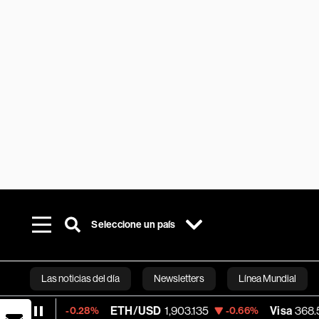
Seleccione un país
Las noticias del día
Newsletters
Línea Mundial
ETH/USD
1,903.135
Visa
368.54
-0.28%
-0.66%
-0.2
Bloomberg 