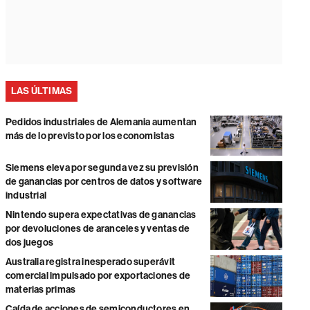
LAS ÚLTIMAS
Pedidos industriales de Alemania aumentan
más de lo previsto por los economistas
Siemens eleva por segunda vez su previsión
de ganancias por centros de datos y software
industrial
Nintendo supera expectativas de ganancias
por devoluciones de aranceles y ventas de
dos juegos
Australia registra inesperado superávit
comercial impulsado por exportaciones de
materias primas
Caída de acciones de semiconductores en