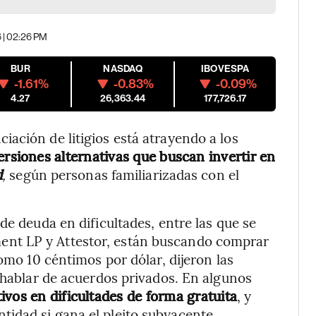
6 | 02:26 PM
BUR
NASDAQ
IBOVESPA
-1.61%
-0.83%
-0.09%
4.27
26,363.44
177,726.17
ación de litigios está atrayendo a los
ersiones alternativas que buscan invertir en
d
,
según personas familiarizadas con el
de deuda en dificultades, entre las que se
nt LP y Attestor, están buscando comprar
como 10 céntimos por dólar, dijeron las
l hablar de acuerdos privados. En algunos
vos en dificultades de forma gratuita
, y
idad si gana el pleito subyacente.