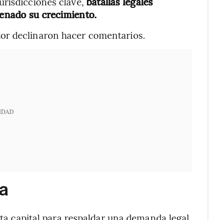
urisdicciones clave,
batallas legales
renado su crecimiento.
or declinaron hacer comentarios.
IDAD
ra
orta capital para respaldar una demanda legal,