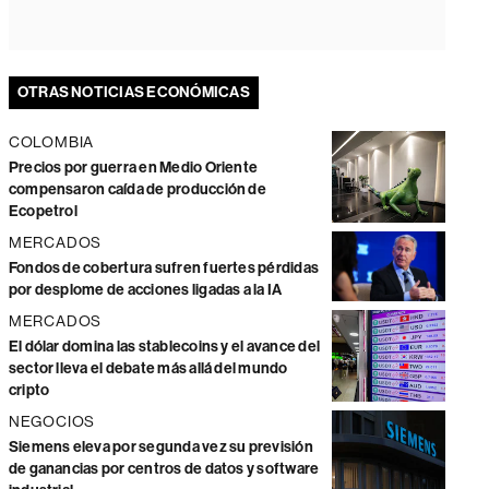
OTRAS NOTICIAS ECONÓMICAS
COLOMBIA
Precios por guerra en Medio Oriente
compensaron caída de producción de
Ecopetrol
MERCADOS
Fondos de cobertura sufren fuertes pérdidas
por desplome de acciones ligadas a la IA
MERCADOS
El dólar domina las stablecoins y el avance del
sector lleva el debate más allá del mundo
cripto
NEGOCIOS
Siemens eleva por segunda vez su previsión
de ganancias por centros de datos y software