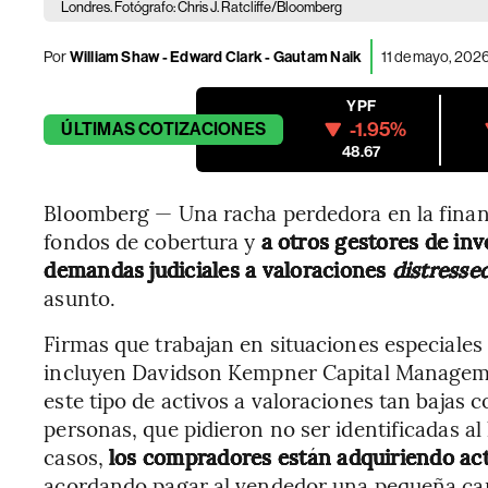
Londres. Fotógrafo: Chris J. Ratcliffe/Bloomberg
Por
William Shaw - Edward Clark - Gautam Naik
11 de mayo, 202
YPF
-1.95%
ÚLTIMAS
COTIZACIONES
48.67
Bloomberg — Una racha perdedora en la financi
fondos de cobertura y
a otros gestores de inv
demandas judiciales a valoraciones
distresse
asunto.
Firmas que trabajan en situaciones especiales 
incluyen Davidson Kempner Capital Manageme
este tipo de activos a valoraciones tan bajas 
personas, que pidieron no ser identificadas a
casos,
los compradores están adquiriendo acti
acordando pagar al vendedor una pequeña cant