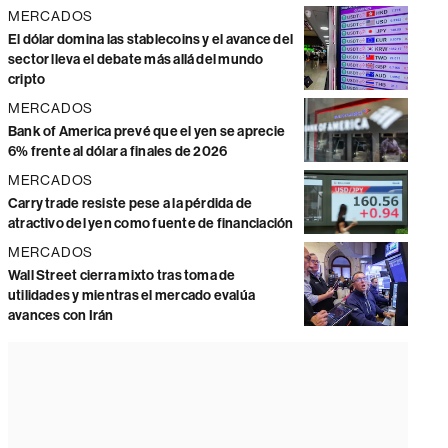
MERCADOS
El dólar domina las stablecoins y el avance del
sector lleva el debate más allá del mundo
cripto
MERCADOS
Bank of America prevé que el yen se aprecie
6% frente al dólar a finales de 2026
MERCADOS
Carry trade resiste pese a la pérdida de
atractivo del yen como fuente de financiación
MERCADOS
Wall Street cierra mixto tras toma de
utilidades y mientras el mercado evalúa
avances con Irán