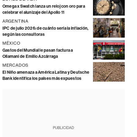
Omega x Swatch lanza un reloj con oro para
celebrar el alunizaje del Apollo 11
ARGENTINA
IPC de julio 2026: de cuánto sería la inflación,
según las consultoras
MÉXICO
Gastos del Mundial le pasan factura a
Ollamani de Emilio Azcárraga
MERCADOS
El Niño amenaza a América Latina y Deutsche
Bank identifica los países más expuestos
PUBLICIDAD