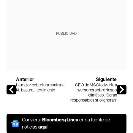
PUBLICIDAD
Anterior
Siguiente
La mejor cobertura contra la
CEO de MSCI advierte a
IA: basura, literalmente
inversores sobre riesgo
climático: “Serán
responsables si lo ignoran”
Convierta
Bloomberg Línea
en su fuente de
noticias
aquí