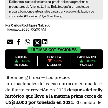
Del boom al ajuste: desplome del precio del cacao presiona a
productores de América Latina.
En la fotografía, un empleado
prepara bombones artesanales para su envasado en la fábrica de
chocolate.
(Bloomberg/Cyril Marcilhacy)
Por
Carlos Rodríguez Salcedo
11 de mayo, 2026 | 06:00 AM
ÚLTIMAS
COTIZACIONES
NASDAQ
IBOVESPA
S&P/BMV IPC
+1.30%
-1.73%
+0.82%
26,690.62
172,513.42
66,938.64
Bloomberg Línea — Los precios
internacionales del cacao entraron en una fase
de fuerte corrección en 2026
después del rally
histórico que llevó a la materia prima cerca de
US$13.000 por tonelada en 2024
. El cambio de