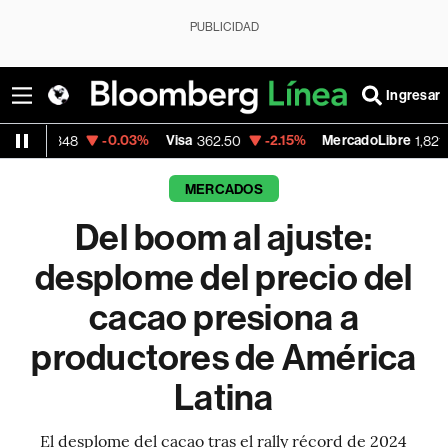
PUBLICIDAD
Ingresar
-0.03%
Visa
-2.15%
MercadoLibre
-0.14%
362.50
1,821.795
MERCADOS
Del boom al ajuste:
desplome del precio del
cacao presiona a
productores de América
Latina
El desplome del cacao tras el rally récord de 2024