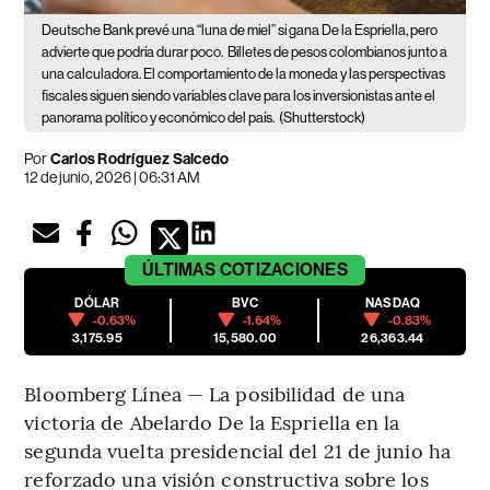
Deutsche Bank prevé una “luna de miel” si gana De la Espriella, pero
advierte que podría durar poco.
Billetes de pesos colombianos junto a
una calculadora. El comportamiento de la moneda y las perspectivas
fiscales siguen siendo variables clave para los inversionistas ante el
panorama político y económico del país.
(Shutterstock)
Por
Carlos Rodríguez Salcedo
12 de junio, 2026 | 06:31 AM
ÚLTIMAS
COTIZACIONES
DÓLAR
BVC
NASDAQ
-0.63%
-1.64%
-0.83%
3,175.95
15,580.00
26,363.44
Bloomberg Línea — La posibilidad de una
victoria de Abelardo De la Espriella en la
segunda vuelta presidencial del 21 de junio ha
reforzado una visión constructiva sobre los