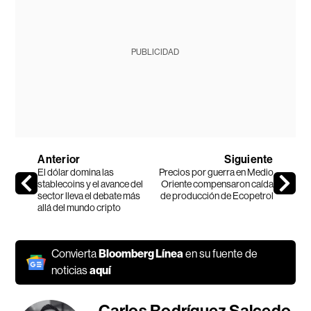
PUBLICIDAD
Anterior
Siguiente
El dólar domina las
Precios por guerra en Medio
stablecoins y el avance del
Oriente compensaron caída
sector lleva el debate más
de producción de Ecopetrol
allá del mundo cripto
Convierta
Bloomberg Línea
en su fuente de
noticias
aquí