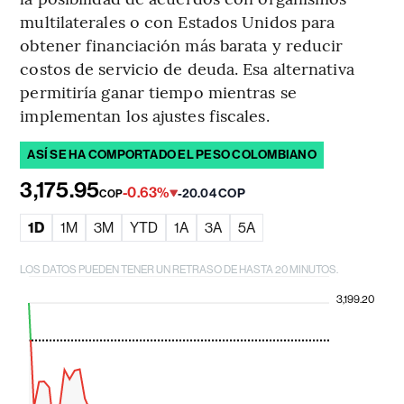
multilaterales o con Estados Unidos para
obtener financiación más barata y reducir
costos de servicio de deuda. Esa alternativa
permitiría ganar tiempo mientras se
implementan los ajustes fiscales.
ASÍ SE HA COMPORTADO EL PESO COLOMBIANO
3,175.95
-0.63%
-20.04 COP
COP
1D
1M
3M
YTD
1A
3A
5A
LOS DATOS PUEDEN TENER UN RETRASO DE HASTA 20 MINUTOS.
3,199.20