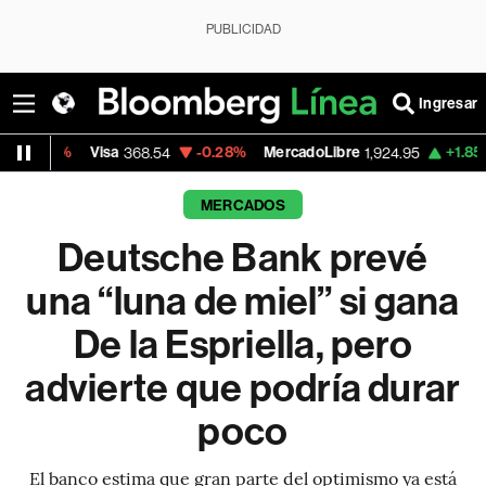
PUBLICIDAD
Ingresar
Visa
-0.28%
MercadoLibre
+1.85%
Banco de
368.54
1,924.95
MERCADOS
Deutsche Bank prevé
una “luna de miel” si gana
De la Espriella, pero
advierte que podría durar
poco
El banco estima que gran parte del optimismo ya está