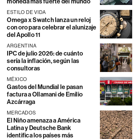
moneda más fuerte del mundo
ESTILO DE VIDA
Omega x Swatch lanza un reloj
con oro para celebrar el alunizaje
del Apollo 11
ARGENTINA
IPC de julio 2026: de cuánto
sería la inflación, según las
consultoras
MÉXICO
Gastos del Mundial le pasan
factura a Ollamani de Emilio
Azcárraga
MERCADOS
El Niño amenaza a América
Latina y Deutsche Bank
identifica los países más