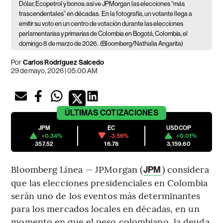
Dólar, Ecopetrol y bonos: así ve JPMorgan las elecciones “más
trascendentales” en décadas.
En la fotografía, un votante llega a
emitir su voto en un centro de votación durante las elecciones
parlamentarias y primarias de Colombia en Bogotá, Colombia, el
domingo 8 de marzo de 2026.
(Bloomberg/Nathalia Angarita)
Por
Carlos Rodríguez Salcedo
29 de mayo, 2026 | 05:00 AM
ÚLTIMAS
COTIZACIONES
JPM
EC
USDCOP
+0.34%
-3.56%
+0.01%
357.52
16.78
3,159.60
Bloomberg Línea — JPMorgan (
) considera
JPM
que las elecciones presidenciales en Colombia
serán uno de los eventos más determinantes
para los mercados locales en décadas, en un
momento en que el peso colombiano, la deuda