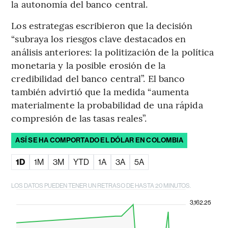
la autonomía del banco central.
Los estrategas escribieron que la decisión
“subraya los riesgos clave destacados en
análisis anteriores: la politización de la política
monetaria y la posible erosión de la
credibilidad del banco central”. El banco
también advirtió que la medida “aumenta
materialmente la probabilidad de una rápida
compresión de las tasas reales”.
ASÍ SE HA COMPORTADO EL DÓLAR EN COLOMBIA
1D
1M
3M
YTD
1A
3A
5A
LOS DATOS PUEDEN TENER UN RETRASO DE HASTA 20 MINUTOS.
3,162.25