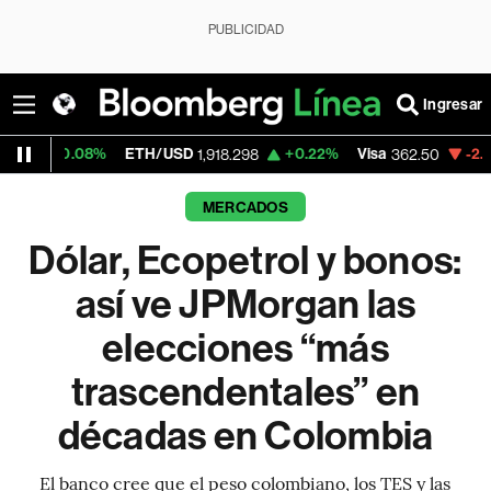
PUBLICIDAD
Ingresar
ETH/USD
+0.22%
Visa
-2.15%
MercadoL
1,918.298
362.50
MERCADOS
Dólar, Ecopetrol y bonos:
así ve JPMorgan las
elecciones “más
trascendentales” en
décadas en Colombia
El banco cree que el peso colombiano, los TES y las