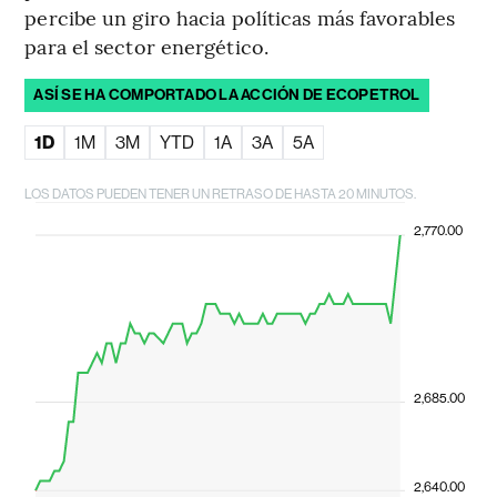
percibe un giro hacia políticas más favorables
para el sector energético.
ASÍ SE HA COMPORTADO LA ACCIÓN DE ECOPETROL
1D
1M
3M
YTD
1A
3A
5A
LOS DATOS PUEDEN TENER UN RETRASO DE HASTA 20 MINUTOS.
2,770.00
2,685.00
2,640.00