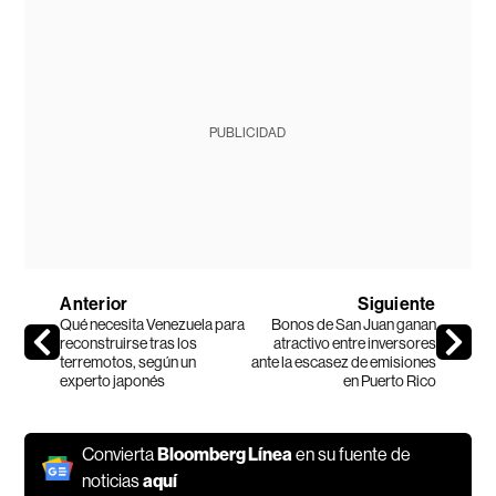
PUBLICIDAD
Anterior
Siguiente
Qué necesita Venezuela para
Bonos de San Juan ganan
reconstruirse tras los
atractivo entre inversores
terremotos, según un
ante la escasez de emisiones
experto japonés
en Puerto Rico
Convierta
Bloomberg Línea
en su fuente de
noticias
aquí