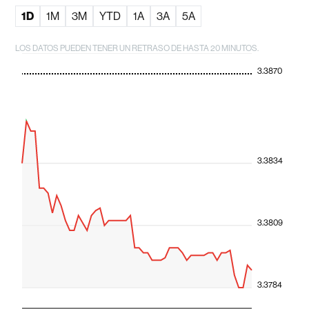
1D
1M
3M
YTD
1A
3A
5A
LOS DATOS PUEDEN TENER UN RETRASO DE HASTA 20 MINUTOS.
3.3870
3.3834
3.3809
3.3784