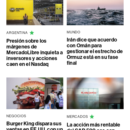
MUNDO
ARGENTINA
Irán dice que acuerdo
Presión sobre los
con Omán para
márgenes de
gestionar el estrecho de
MercadoLibre inquieta a
Ormuz está en su fase
inversores y acciones
final
caen en el Nasdaq
NEGOCIOS
MERCADOS
Burger King dispara sus
La acción más rentable
ventas en EE.UU. con un