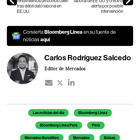
rendimientos de bonos caen
laboral de EE.UU. y crece la
tras débil dato laboral en
alerta por posible
EE.UU.
intervención
Convierta
Bloomberg Línea
en su fuente de
noticias
aquí
Carlos Rodríguez Salcedo
Editor de Mercados
Temas de este artículo
Las noticias del día
Bloomberg Línea
Bloomberg Línea Perú
Perú
Mercados Bursátiles
Mercados
Bolsas