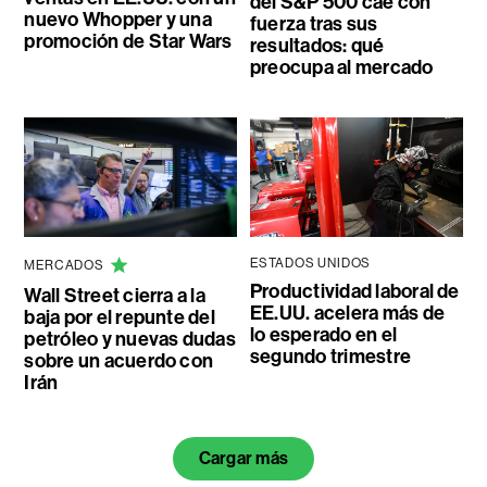
del S&P 500 cae con
nuevo Whopper y una
fuerza tras sus
promoción de Star Wars
resultados: qué
preocupa al mercado
ESTADOS UNIDOS
MERCADOS
Productividad laboral de
Wall Street cierra a la
EE.UU. acelera más de
baja por el repunte del
lo esperado en el
petróleo y nuevas dudas
segundo trimestre
sobre un acuerdo con
Irán
Cargar más