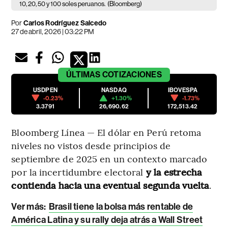
10, 20, 50 y 100 soles peruanos.
(Bloomberg)
Por
Carlos Rodríguez Salcedo
27 de abril, 2026 | 03:22 PM
ÚLTIMAS
COTIZACIONES
USDPEN
NASDAQ
IBOVESPA
-0.23%
+1.30%
-1.73%
3.3791
26,690.62
172,513.42
Bloomberg Línea — El dólar en Perú retoma
niveles no vistos desde principios de
septiembre de 2025 en un contexto marcado
por la incertidumbre electoral
y la estrecha
contienda hacia una eventual segunda vuelta
.
Ver más:
Brasil tiene la bolsa más rentable de
América Latina y su rally deja atrás a Wall Street