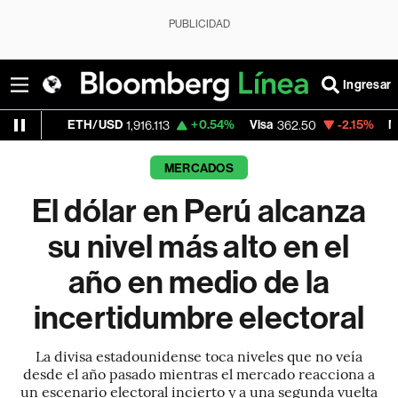
PUBLICIDAD
Ingresar
TH/USD
+0.54%
Visa
-2.15%
MercadoLibre
1,916.113
362.50
MERCADOS
El dólar en Perú alcanza
su nivel más alto en el
año en medio de la
incertidumbre electoral
La divisa estadounidense toca niveles que no veía
desde el año pasado mientras el mercado reacciona a
un escenario electoral incierto y a una segunda vuelta