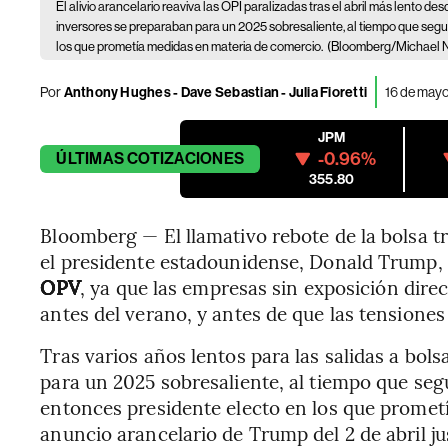
El alivio arancelario reaviva las OPI paralizadas tras el abril más lento de
inversores se preparaban para un 2025 sobresaliente, al tiempo que segu
los que prometía medidas en materia de comercio.
(Bloomberg/Michael 
Por
Anthony Hughes - Dave Sebastian - Julia Fioretti
16 de mayo
JPM
-0.96%
ÚLTIMAS
COTIZACIONES
355.80
Bloomberg — El llamativo rebote de la bolsa t
el presidente estadounidense, Donald Trump,
OPV
, ya que las empresas sin exposición dire
antes del verano, y antes de que las tensiones
Tras varios años lentos para las salidas a bol
para un 2025 sobresaliente, al tiempo que seg
entonces presidente electo en los que promet
anuncio arancelario de Trump del 2 de abril j