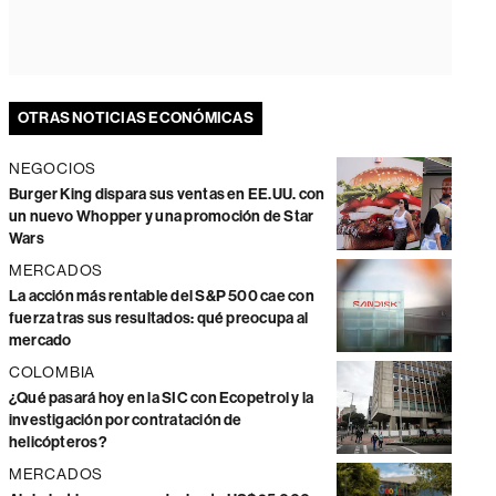
OTRAS NOTICIAS ECONÓMICAS
NEGOCIOS
Burger King dispara sus ventas en EE.UU. con
un nuevo Whopper y una promoción de Star
Wars
MERCADOS
La acción más rentable del S&P 500 cae con
fuerza tras sus resultados: qué preocupa al
mercado
COLOMBIA
¿Qué pasará hoy en la SIC con Ecopetrol y la
investigación por contratación de
helicópteros?
MERCADOS