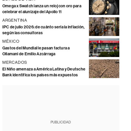
Omega x Swatch lanza un reloj con oro para
celebrar el alunizaje del Apollo 11
ARGENTINA
IPC de julio 2026: de cuánto sería la inflación,
según las consultoras
MÉXICO
Gastos del Mundial le pasan factura a
Ollamani de Emilio Azcárraga
MERCADOS
El Niño amenaza a América Latina y Deutsche
Bank identifica los países más expuestos
PUBLICIDAD