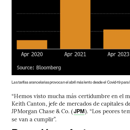
Las tarifas arancelarias provocan el abril más lento desde el Covid-19 para
“Hemos visto mucha más certidumbre en el mer
Keith Canton, jefe de mercados de capitales de
JPMorgan Chase & Co. (
). “Los peores t
JPM
se van a cumplir”.