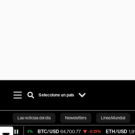
Seleccione un país
Las noticias del día
Newsletters
Línea Mundial
BTC/USD
64,700.77
ETH/USD
1,912.483
0.03%
-0.13%
-
Bloomberg 