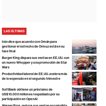
LAS ÚLTIMAS
Irán dice que acuerdo con Omán para
gestionar el estrecho de Ormuz está en su
fase final
Burger King dispara sus ventas en EE.UU. con
un nuevo Whopper y una promoción de Star
Wars
Productividad laboral de EE.UU. acelera más
de lo esperado en el segundo trimestre
SoftBank obtiene un préstamo de
US$10.000 millones respaldado por su
participación en OpenAI
Warner Bros. reduce sus ventas por pérdida