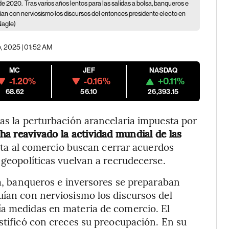
sde 2020.
Tras varios años lentos para las salidas a bolsa, banqueros e
ían con nerviosismo los discursos del entonces presidente electo en
Nagle)
, 2025 | 01:52 AM
MC
JEF
NASDAQ
-1.20%
-0.16%
+0.11%
68.62
56.10
26,393.15
ras la perturbación arancelaria impuesta por
ha reavivado la actividad mundial de las
cta al comercio buscan cerrar acuerdos
 geopolíticas vuelvan a recrudecerse.
sa, banqueros e inversores se preparaban
uían con nerviosismo los discursos del
ía medidas en materia de comercio. El
ustificó con creces su preocupación. En su