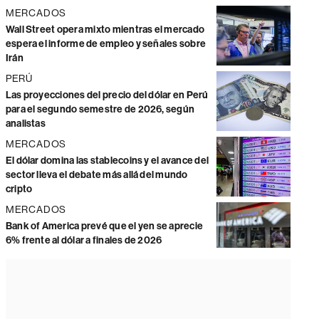
MERCADOS
Wall Street opera mixto mientras el mercado
espera el informe de empleo y señales sobre
Irán
PERÚ
Las proyecciones del precio del dólar en Perú
para el segundo semestre de 2026, según
analistas
MERCADOS
El dólar domina las stablecoins y el avance del
sector lleva el debate más allá del mundo
cripto
MERCADOS
Bank of America prevé que el yen se aprecie
6% frente al dólar a finales de 2026