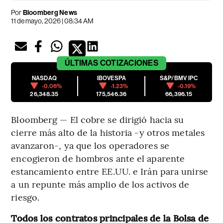
Por
Bloomberg News
11 de mayo, 2026 | 08:34 AM
ÚLTIMAS
COTIZACIONES
NASDAQ
IBOVESPA
S&P/BMV IPC
-0.06%
-1.23%
-0.19%
26,348.35
175,546.36
66,396.15
Bloomberg — El cobre se dirigió hacia su
cierre más alto de la historia -y otros metales
avanzaron-, ya que los operadores se
encogieron de hombros ante el aparente
estancamiento entre EE.UU. e Irán para unirse
a un repunte más amplio de los activos de
riesgo.
Todos los contratos principales de la Bolsa de