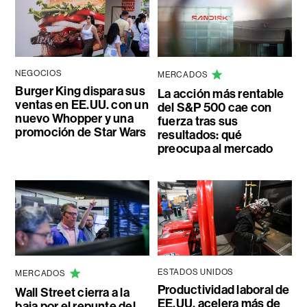
NEGOCIOS
MERCADOS
Burger King dispara sus
La acción más rentable
ventas en EE.UU. con un
del S&P 500 cae con
nuevo Whopper y una
fuerza tras sus
promoción de Star Wars
resultados: qué
preocupa al mercado
ESTADOS UNIDOS
MERCADOS
Productividad laboral de
Wall Street cierra a la
EE.UU. acelera más de
baja por el repunte del