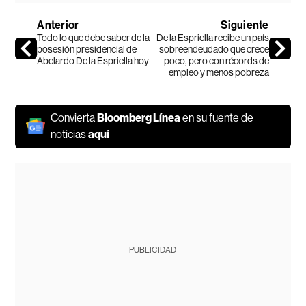
Anterior
Siguiente
Todo lo que debe saber de la
De la Espriella recibe un país
posesión presidencial de
sobreendeudado que crece
Abelardo De la Espriella hoy
poco, pero con récords de
empleo y menos pobreza
Convierta
Bloomberg Línea
en su fuente de
noticias
aquí
PUBLICIDAD