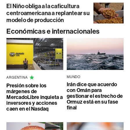
El Niño obliga a la caficultura
centroamericana a replantear su
modelo de producción
Económicas e internacionales
MUNDO
ARGENTINA
Irán dice que acuerdo
Presión sobre los
con Omán para
márgenes de
gestionar el estrecho de
MercadoLibre inquieta a
Ormuz está en su fase
inversores y acciones
final
caen en el Nasdaq