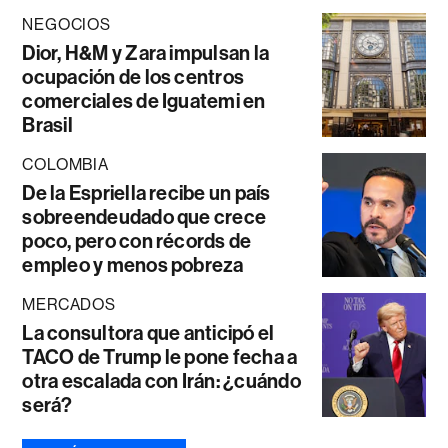
NEGOCIOS
Dior, H&M y Zara impulsan la
ocupación de los centros
comerciales de Iguatemi en
Brasil
COLOMBIA
De la Espriella recibe un país
sobreendeudado que crece
poco, pero con récords de
empleo y menos pobreza
MERCADOS
La consultora que anticipó el
TACO de Trump le pone fecha a
otra escalada con Irán: ¿cuándo
será?