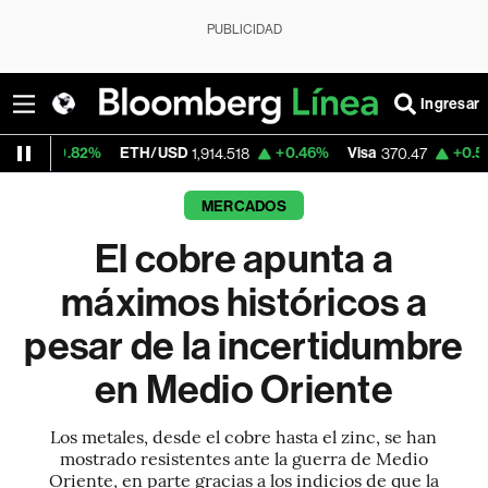
PUBLICIDAD
Ingresar
ETH/USD
+0.46%
Visa
+0.52%
MercadoL
1,914.518
370.47
MERCADOS
El cobre apunta a
máximos históricos a
pesar de la incertidumbre
en Medio Oriente
Los metales, desde el cobre hasta el zinc, se han
mostrado resistentes ante la guerra de Medio
Oriente, en parte gracias a los indicios de que la