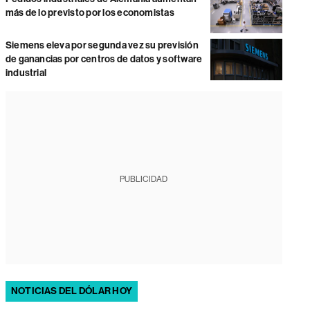
más de lo previsto por los economistas
Siemens eleva por segunda vez su previsión
de ganancias por centros de datos y software
industrial
PUBLICIDAD
NOTICIAS DEL DÓLAR HOY