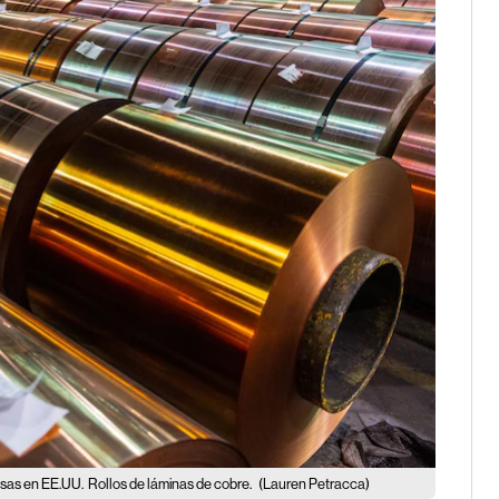
asas en EE.UU.
Rollos de láminas de cobre.
(Lauren Petracca)