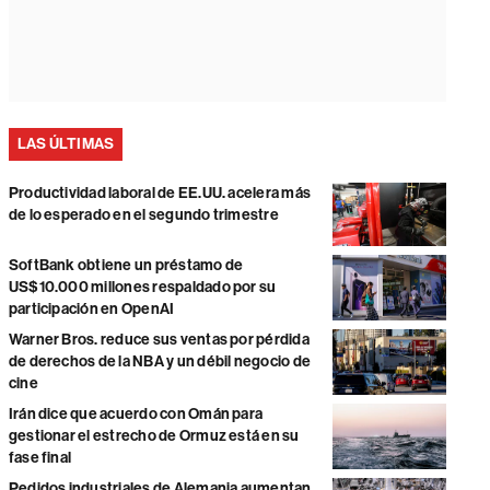
LAS ÚLTIMAS
Productividad laboral de EE.UU. acelera más
de lo esperado en el segundo trimestre
SoftBank obtiene un préstamo de
US$10.000 millones respaldado por su
participación en OpenAI
Warner Bros. reduce sus ventas por pérdida
de derechos de la NBA y un débil negocio de
cine
Irán dice que acuerdo con Omán para
gestionar el estrecho de Ormuz está en su
fase final
Pedidos industriales de Alemania aumentan