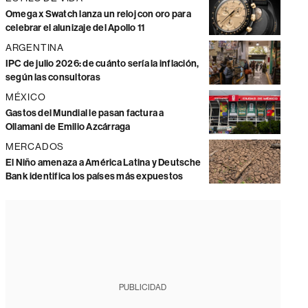
Omega x Swatch lanza un reloj con oro para
celebrar el alunizaje del Apollo 11
ARGENTINA
IPC de julio 2026: de cuánto sería la inflación,
según las consultoras
MÉXICO
Gastos del Mundial le pasan factura a
Ollamani de Emilio Azcárraga
MERCADOS
El Niño amenaza a América Latina y Deutsche
Bank identifica los países más expuestos
PUBLICIDAD