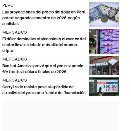
PERÚ
Las proyecciones del precio del dólar en Perú
para el segundo semestre de 2026, según
analistas
MERCADOS
El dólar domina las stablecoins y el avance del
sector lleva el debate más allá del mundo
cripto
MERCADOS
Bank of America prevé que el yen se aprecie
6% frente al dólar a finales de 2026
MERCADOS
Carry trade resiste pese a la pérdida de
atractivo del yen como fuente de financiación