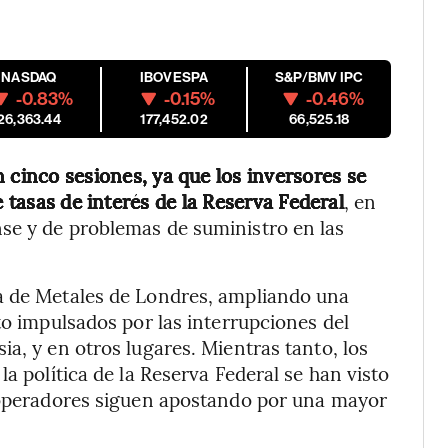
NASDAQ
IBOVESPA
S&P/BMV IPC
-0.83%
-0.15%
-0.46%
26,363.44
177,452.02
66,525.18
n cinco sesiones, ya que los inversores se
e tasas de interés de la Reserva Federal
, en
se y de problemas de suministro en las
a de Metales de Londres, ampliando una
to impulsados por las interrupciones del
a, y en otros lugares. Mientras tanto, los
a política de la Reserva Federal se han visto
s operadores siguen apostando por una mayor