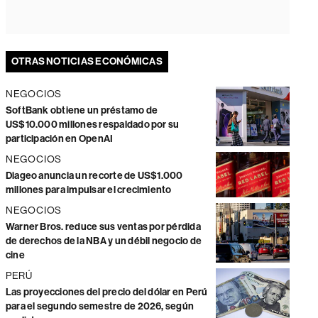
OTRAS NOTICIAS ECONÓMICAS
NEGOCIOS
SoftBank obtiene un préstamo de
US$10.000 millones respaldado por su
participación en OpenAI
NEGOCIOS
Diageo anuncia un recorte de US$1.000
millones para impulsar el crecimiento
NEGOCIOS
Warner Bros. reduce sus ventas por pérdida
de derechos de la NBA y un débil negocio de
cine
PERÚ
Las proyecciones del precio del dólar en Perú
para el segundo semestre de 2026, según