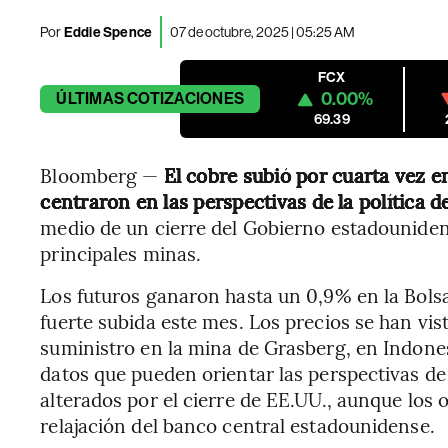
Por
Eddie Spence
07 de octubre, 2025 | 05:25 AM
FCX
0.00%
ÚLTIMAS
COTIZACIONES
69.39
Bloomberg —
El cobre subió por cuarta vez e
centraron en las perspectivas de la política d
medio de un cierre del Gobierno estadouniden
principales minas.
Los futuros ganaron hasta un 0,9% en la Bols
fuerte subida este mes. Los precios se han vis
suministro en la mina de Grasberg, en Indonesi
datos que pueden orientar las perspectivas de l
alterados por el cierre de EE.UU., aunque lo
relajación del banco central estadounidense.