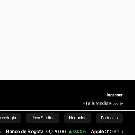
Ingresar
ecnología
Línea Studios
Negocios
Podcasts
e Bogota
38,720.00
Apple
310.94
USD C
0.00%
0.00%
English