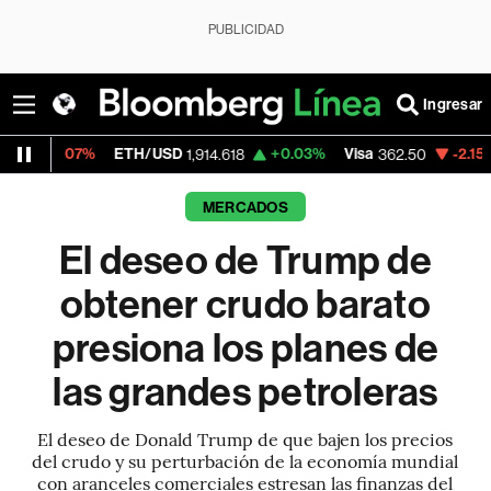
PUBLICIDAD
Ingresar
ETH/USD
+0.03%
Visa
-2.15%
MercadoL
1,914.618
362.50
MERCADOS
El deseo de Trump de
obtener crudo barato
presiona los planes de
las grandes petroleras
El deseo de Donald Trump de que bajen los precios
del crudo y su perturbación de la economía mundial
con aranceles comerciales estresan las finanzas del