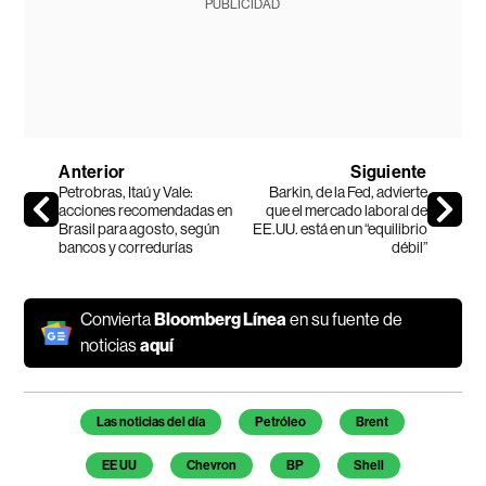
PUBLICIDAD
Anterior
Siguiente
Petrobras, Itaú y Vale:
Barkin, de la Fed, advierte
acciones recomendadas en
que el mercado laboral de
Brasil para agosto, según
EE.UU. está en un “equilibrio
bancos y corredurías
débil”
Convierta
Bloomberg Línea
en su fuente de
noticias
aquí
Temas de este artículo
Las noticias del día
Petróleo
Brent
EE UU
Chevron
BP
Shell