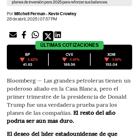
planes de inversión para 2025 para reforzar sus balances.
Por
Mitchell Ferman - Kevin Crowley
28 de abril, 2025 | 07:57 PM
ÚLTIMAS
COTIZACIONES
BP
CVX
XOM
-1.42%
-1.41%
-1.16%
41.63
186.56
153.04
Bloomberg — Las grandes petroleras tienen un
poderoso aliado en la Casa Blanca, pero el
primer trimestre de la presidencia de Donald
Trump fue una verdadera prueba para los
planes de las compañías.
El resto del año
podría ser aún más duro.
El deseo del líder estadounidense de que