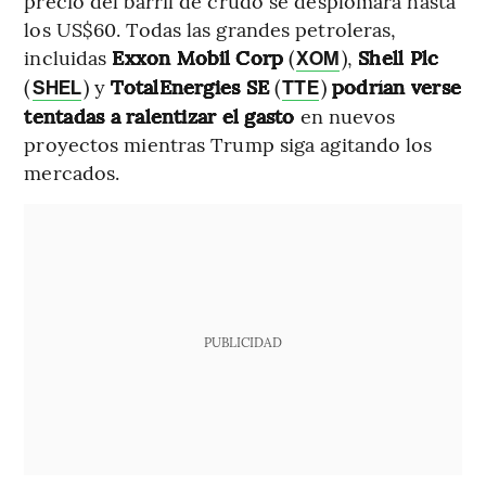
precio del barril de crudo se desplomara hasta
los US$60. Todas las grandes petroleras,
incluidas
Exxon Mobil Corp
(
),
Shell Plc
XOM
(
) y
TotalEnergies SE
(
)
podrían verse
SHEL
TTE
tentadas a ralentizar el gasto
en nuevos
proyectos mientras Trump siga agitando los
mercados.
PUBLICIDAD