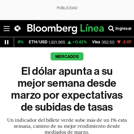
PUBLICIDAD
Ingresar
ETH/USD
+0.42%
Visa
-2.15%
MercadoLibr
1,921.965
362.50
MERCADOS
El dólar apunta a su
mejor semana desde
marzo por expectativas
de subidas de tasas
Un indicador del billete verde sube más de un 1% esta
semana, camino de su mejor rendimiento desde
mediados de marzo.