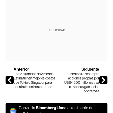
PUBLICIDAD
Anterior
Siguiente
Estas ciudades de América
Berkshire recompra
Latina tienen mejores costos
acciones propias por
que Tokio o Singapur para
US$4.500 millones tras
construir centros de datos
elevar sus ganancias
operativas
Convierta
Bloomberg Línea
en su fuente de