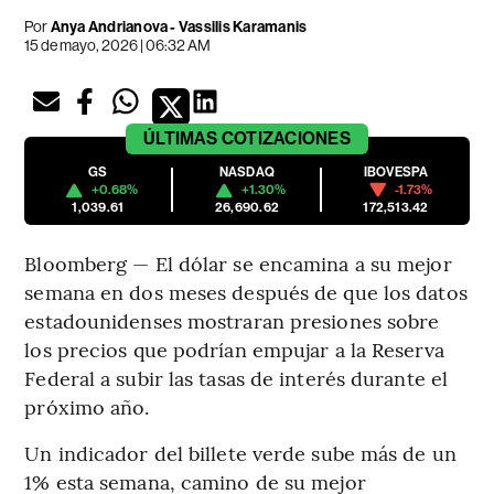
Por
Anya Andrianova - Vassilis Karamanis
15 de mayo, 2026 | 06:32 AM
ÚLTIMAS
COTIZACIONES
GS
NASDAQ
IBOVESPA
+0.68%
+1.30%
-1.73%
1,039.61
26,690.62
172,513.42
Bloomberg — El dólar se encamina a su mejor
semana en dos meses después de que los datos
estadounidenses mostraran presiones sobre
los precios que podrían empujar a la Reserva
Federal a subir las tasas de interés durante el
próximo año.
Un indicador del billete verde sube más de un
1% esta semana, camino de su mejor