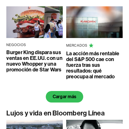
NEGOCIOS
MERCADOS
Burger King dispara sus
La acción más rentable
ventas en EE.UU. con un
del S&P 500 cae con
nuevo Whopper y una
fuerza tras sus
promoción de Star Wars
resultados: qué
preocupa al mercado
Cargar más
Lujos y vida en Bloomberg Línea