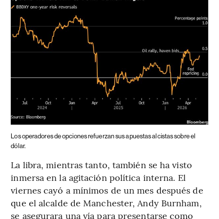
Los operadores de opciones refuerzan sus apuestas alcistas sobre el
dólar.
La libra, mientras tanto, también se ha visto
inmersa en la agitación política interna. El
viernes cayó a mínimos de un mes después de
que el alcalde de Manchester, Andy Burnham,
se asegurara una vía para presentarse como