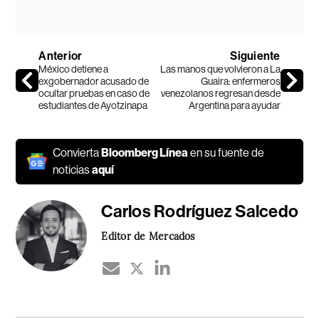
Anterior
Siguiente
México detiene a
Las manos que volvieron a La
exgobernador acusado de
Guaira: enfermeros
ocultar pruebas en caso de
venezolanos regresan desde
estudiantes de Ayotzinapa
Argentina para ayudar
Convierta
Bloomberg Línea
en su fuente de
noticias
aquí
Carlos Rodríguez Salcedo
Editor de Mercados