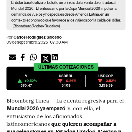
El dólar barato alivia el bolsillo en el inicio de la venta de entradas al
Mundial 2026.
El entusiasmo por la Copa Mundial 2026 impulsa la
demanda de vuelos y hospedajes desde América Latina, en un
contexto económico que favorece a los viajeros por la caída del dólar.
(Bloomberg/Andrey Rudakov)
Por
Carlos Rodríguez Salcedo
09 de septiembre, 2025 | 07:00 AM
ÚLTIMAS
COTIZACIONES
V
USDBRL
USDCOP
+0.52%
-0.26%
-0.52%
370.47
5.109
3,159.39
Bloomberg Línea — La cuenta regresiva para el
y, con ella, el
Mundial 2026 ya empezó
entusiasmo de los aficionados
latinoamericanos
que quieren acompañar a
sus selecciones en Estados Unidos, México y