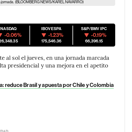
 jornada.
(BLOOMBERG NEWS/KAREL NAVARRO)
NASDAQ
IBOVESPA
S&P/BMV IPC
-0.06%
-1.23%
-0.19%
26,348.35
175,546.36
66,396.15
e al sol el jueves, en una jornada marcada
lta presidencial y una mejora en el apetito
a: reduce Brasil y apuesta por Chile y Colombia
IDAD