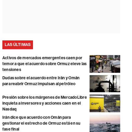
LAS ÚLTIMAS
Activos de mercados emergentes caen por
temor a que el acuerdo sobre Ormuz eleve las
tensiones
Dudas sobre el acuerdo entre Irán y Omán
para reabrir Ormuz impulsan al petróleo
Presión sobre los márgenes de MercadoLibre
inquieta a inversores y acciones caen en el
Nasdaq
Irán dice que acuerdo con Omán para
gestionar el estrecho de Ormuz está en su
fase final