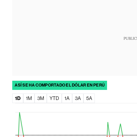
PUBLIC
ASÍ SE HA COMPORTADO EL DÓLAR EN PERÚ
1D
1M
3M
YTD
1A
3A
5A