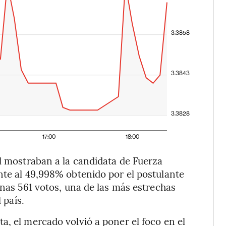
3.3858
3.3843
3.3828
17:00
18:00
al mostraban a la candidata de Fuerza
nte al 49,998% obtenido por el postulante
enas 561 votos, una de las más estrechas
 país.
a, el mercado volvió a poner el foco en el