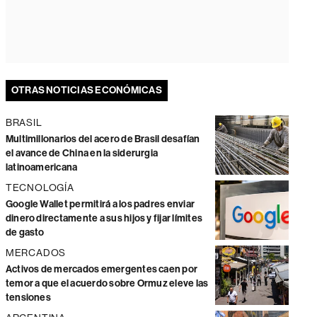
OTRAS NOTICIAS ECONÓMICAS
BRASIL
Multimillonarios del acero de Brasil desafían
el avance de China en la siderurgia
latinoamericana
TECNOLOGÍA
Google Wallet permitirá a los padres enviar
dinero directamente a sus hijos y fijar límites
de gasto
MERCADOS
Activos de mercados emergentes caen por
temor a que el acuerdo sobre Ormuz eleve las
tensiones