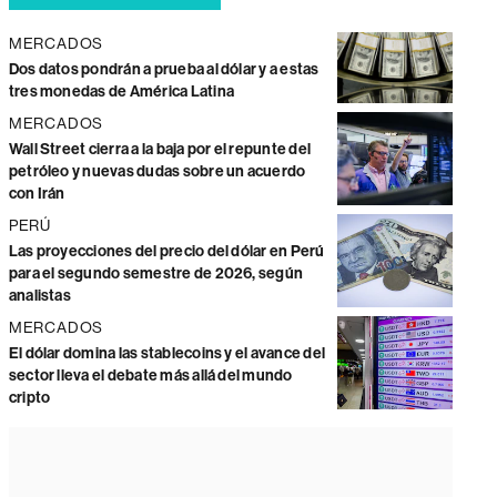
MERCADOS
Dos datos pondrán a prueba al dólar y a estas
tres monedas de América Latina
MERCADOS
Wall Street cierra a la baja por el repunte del
petróleo y nuevas dudas sobre un acuerdo
con Irán
PERÚ
Las proyecciones del precio del dólar en Perú
para el segundo semestre de 2026, según
analistas
MERCADOS
El dólar domina las stablecoins y el avance del
sector lleva el debate más allá del mundo
cripto