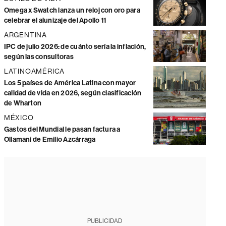
Omega x Swatch lanza un reloj con oro para
celebrar el alunizaje del Apollo 11
ARGENTINA
IPC de julio 2026: de cuánto sería la inflación,
según las consultoras
LATINOAMÉRICA
Los 5 países de América Latina con mayor
calidad de vida en 2026, según clasificación
de Wharton
MÉXICO
Gastos del Mundial le pasan factura a
Ollamani de Emilio Azcárraga
PUBLICIDAD