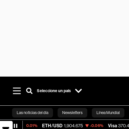
Seleccione un país
Las noticias del día
Newsletters
Línea Mundial
ETH/USD
1,904.675
Visa
370.47
-0.01%
-0.06%
+0.52%
Bloomberg 