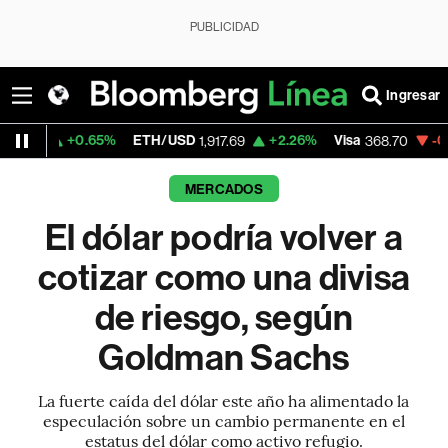
PUBLICIDAD
Ingresar
.65%
ETH/USD
+2.26%
Visa
-0.24%
Mercad
1,917.69
368.70
MERCADOS
El dólar podría volver a
cotizar como una divisa
de riesgo, según
Goldman Sachs
La fuerte caída del dólar este año ha alimentado la
especulación sobre un cambio permanente en el
estatus del dólar como activo refugio.