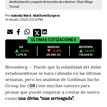
desdolarización y reajuste de los ratios de cobertura.
(Sara Aliaga
Ticona)
Por
Isabella Ward - Matthew Burgess
10 de julio, 2025 | 03:12 PM
ÚLTIMAS
COTIZACIONES
GS
NASDAQ
IBOVESPA
+2.11%
-0.47%
+0.31%
1,075.16
26,460.23
178,438.61
Bloomberg — Puede que la volatilidad del dólar
estadounidense se haya calmado en las últimas
semanas, pero los analistas de Goldman Sachs
Group Inc (
) ven muchas razones para
GS
pensar que puede empezar a cotizar de nuevo
como
una divisa “más arriesgada”.