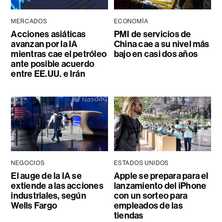
MERCADOS
ECONOMÍA
Acciones asiáticas
PMI de servicios de
avanzan por la IA
China cae a su nivel más
mientras cae el petróleo
bajo en casi dos años
ante posible acuerdo
entre EE.UU. e Irán
NEGOCIOS
ESTADOS UNIDOS
El auge de la IA se
Apple se prepara para el
extiende a las acciones
lanzamiento del iPhone
industriales, según
con un sorteo para
Wells Fargo
empleados de las
tiendas