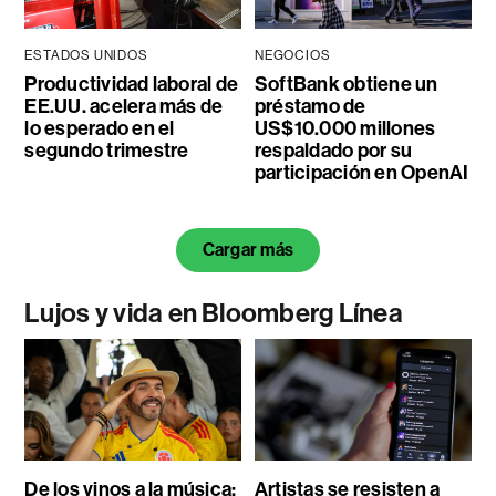
ESTADOS UNIDOS
NEGOCIOS
Productividad laboral de
SoftBank obtiene un
EE.UU. acelera más de
préstamo de
lo esperado en el
US$10.000 millones
segundo trimestre
respaldado por su
participación en OpenAI
Cargar más
Lujos y vida en Bloomberg Línea
De los vinos a la música:
Artistas se resisten a