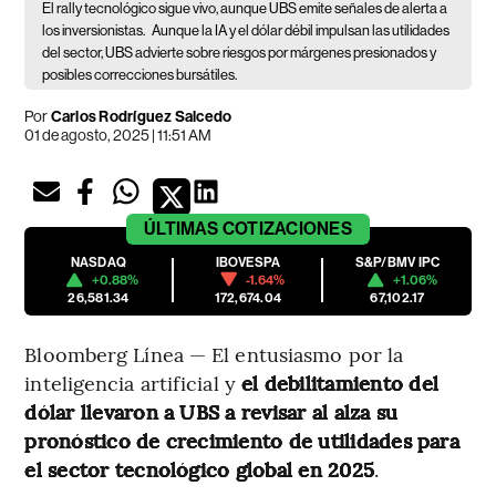
El rally tecnológico sigue vivo, aunque UBS emite señales de alerta a
los inversionistas.
Aunque la IA y el dólar débil impulsan las utilidades
del sector, UBS advierte sobre riesgos por márgenes presionados y
posibles correcciones bursátiles.
Por
Carlos Rodríguez Salcedo
01 de agosto, 2025 | 11:51 AM
ÚLTIMAS
COTIZACIONES
NASDAQ
IBOVESPA
S&P/BMV IPC
+0.88%
-1.64%
+1.06%
26,581.34
172,674.04
67,102.17
Bloomberg Línea — El entusiasmo por la
inteligencia artificial y
el debilitamiento del
dólar llevaron a UBS a revisar al alza su
pronóstico de crecimiento de utilidades para
el sector tecnológico global en 2025
.