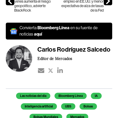
yenes aumenta el riesgo
empleo en EE.UU. y menor
geopolítico, advierte
expectativa de alza de tasas
BlackRock
de la Fed
Convierta
Bloomberg Línea
en su fuente de
noticias
aquí
Carlos Rodríguez Salcedo
Editor de Mercados
Temas de este artículo
Las noticias del día
Bloomberg Línea
IA
Inteligencia artificial
UBS
Bolsas
Bolsas Mundiales
Mercados