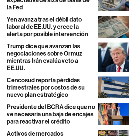
expectativa de alza de tasas de
la Fed
Yen avanza tras el débil dato
laboral de EE.UU. y crece la
alerta por posible intervención
Trump dice que avanzan las
negociaciones sobre Ormuz
mientras Irán evalúa veto a
EE.UU.
Cencosud reporta pérdidas
trimestrales por costos de su
nuevo plan estratégico
Presidente del BCRA dice que no
ve necesaria una baja de encajes
para reactivar el crédito
Activos de mercados