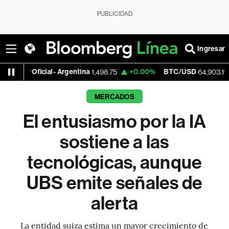
PUBLICIDAD
Ingresar
ial - Argentina
+0.00%
BTC/USD
+0.79%
1,498.75
64,903.11
MERCADOS
El entusiasmo por la IA
sostiene a las
tecnológicas, aunque
UBS emite señales de
alerta
La entidad suiza estima un mayor crecimiento de