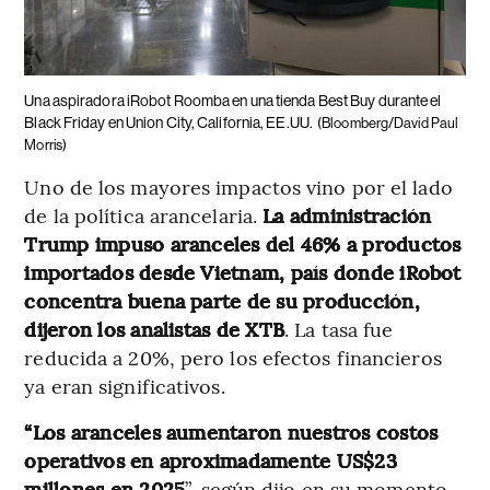
Una aspiradora iRobot Roomba en una tienda Best Buy durante el
Black Friday en Union City, California, EE.UU.
(Bloomberg/David Paul
Morris)
Uno de los mayores impactos vino por el lado
de la política arancelaria.
La administración
Trump impuso aranceles del 46% a productos
importados desde Vietnam, país donde iRobot
concentra buena parte de su producción,
dijeron los analistas de XTB
. La tasa fue
reducida a 20%, pero los efectos financieros
ya eran significativos.
“Los aranceles aumentaron nuestros costos
operativos en aproximadamente US$23
millones en 2025
”, según dijo en su momento