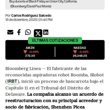
Buy durante el Black Friday en Union City, California.
(Bloomberg/David Paul Morris)
Por
Carlos Rodríguez Salcedo
15 de diciembre, 2025 | 01:40 PM
ÚLTIMAS
COTIZACIONES
AMZN
NASDAQ
-0.09%
-0.06%
272.35
26,348.35
Bloomberg Línea — El fabricante de las
reconocidas aspiradoras robot Roomba, iRobot
(
), inició un proceso de bancarrota bajo el
IRBT
Capítulo 11 en el Tribunal del Distrito de
Delaware.
La compañía alcanzó un acuerdo de
reestructuración con su principal acreedor y
socio de fabricación, Shenzhen Picea