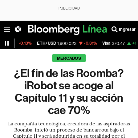
PUBLICIDAD
Ingresar
ETH/USD
-0.31%
Visa
+0.52%
MercadoLib
1,900.023
370.47
MERCADOS
¿El fin de las Roomba?
iRobot se acoge al
Capítulo 11 y su acción
cae 70%
La compañía tecnológica, creadora de las aspiradoras
Roomba, inició un proceso de bancarrota bajo el
Capítulo 11 y será adquirida en su totalidad por el