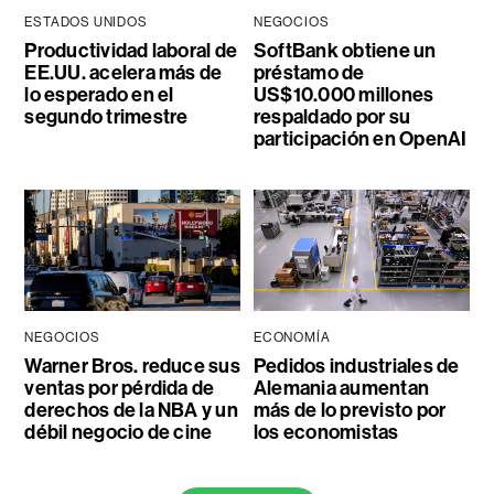
ESTADOS UNIDOS
NEGOCIOS
Productividad laboral de
SoftBank obtiene un
EE.UU. acelera más de
préstamo de
lo esperado en el
US$10.000 millones
segundo trimestre
respaldado por su
participación en OpenAI
NEGOCIOS
ECONOMÍA
Warner Bros. reduce sus
Pedidos industriales de
ventas por pérdida de
Alemania aumentan
derechos de la NBA y un
más de lo previsto por
débil negocio de cine
los economistas