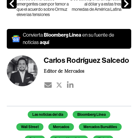
emergentes caen por temor a
al dólar y a estas tres
que el acuerdo sobre Ormuz
monedas de América Latina
eleve las tensiones
Convierta
Bloomberg Línea
en su fuente de
noticias
aquí
Carlos Rodríguez Salcedo
Editor de Mercados
Temas de este artículo
Las noticias del día
Bloomberg Línea
Wall Street
Mercados
Mercados Bursátiles