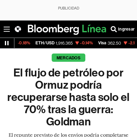
PUBLICIDAD
Ingresar
8%
ETH/USD
-0.14%
Visa
-2.15%
Mercado
1,916.365
362.50
MERCADOS
El flujo de petróleo por
Ormuz podría
recuperarse hasta solo el
70% tras la guerra:
Goldman
El repunte previsto de los envíos podría completarse