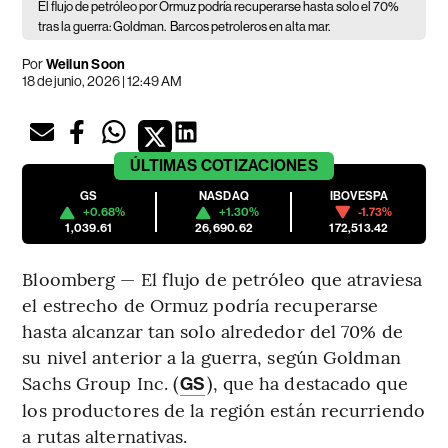
El flujo de petróleo por Ormuz podría recuperarse hasta solo el 70%
tras la guerra: Goldman.
Barcos petroleros en alta mar.
Por
Weilun Soon
18 de junio, 2026 | 12:49 AM
ÚLTIMAS
COTIZACIONES
GS
NASDAQ
IBOVESPA
+0.68%
+1.30%
-1.73%
1,039.61
26,690.62
172,513.42
Bloomberg — El flujo de petróleo que atraviesa
el estrecho de Ormuz podría recuperarse
hasta alcanzar tan solo alrededor del 70% de
su nivel anterior a la guerra, según Goldman
Sachs Group Inc. (
), que ha destacado que
GS
los productores de la región están recurriendo
a rutas alternativas.