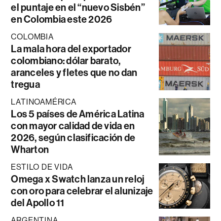
el puntaje en el “nuevo Sisbén”
en Colombia este 2026
COLOMBIA
La mala hora del exportador
colombiano: dólar barato,
aranceles y fletes que no dan
tregua
LATINOAMÉRICA
Los 5 países de América Latina
con mayor calidad de vida en
2026, según clasificación de
Wharton
ESTILO DE VIDA
Omega x Swatch lanza un reloj
con oro para celebrar el alunizaje
del Apollo 11
ARGENTINA