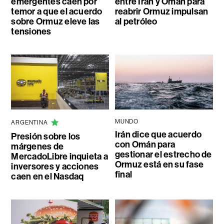
emergentes caen por
entre Irán y Omán para
temor a que el acuerdo
reabrir Ormuz impulsan
sobre Ormuz eleve las
al petróleo
tensiones
MUNDO
ARGENTINA
Irán dice que acuerdo
Presión sobre los
con Omán para
márgenes de
gestionar el estrecho de
MercadoLibre inquieta a
Ormuz está en su fase
inversores y acciones
final
caen en el Nasdaq