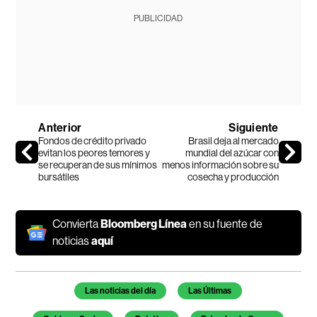
PUBLICIDAD
Anterior
Siguiente
Fondos de crédito privado
Brasil deja al mercado
evitan los peores temores y
mundial del azúcar con
se recuperan de sus mínimos
menos información sobre su
bursátiles
cosecha y producción
Convierta
Bloomberg Línea
en su fuente de
noticias
aquí
Temas de este artículo
Las noticias del día
Las Últimas