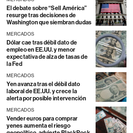
El debate sobre “Sell América”
resurge tras decisiones de
Washington que siembran dudas
MERCADOS
Dólar cae tras débil dato de
empleo en EE.UU. y menor
expectativa de alza de tasas de
la Fed
MERCADOS
Yen avanza tras el débil dato
laboral de EE.UU. y crece la
alerta por posible intervención
MERCADOS
Vender euros para comprar
yenes aumenta el riesgo
geopolítico, advierte BlackRock