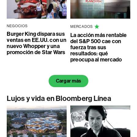
NEGOCIOS
MERCADOS
Burger King dispara sus
La acción más rentable
ventas en EE.UU. con un
del S&P 500 cae con
nuevo Whopper y una
fuerza tras sus
promoción de Star Wars
resultados: qué
preocupa al mercado
Cargar más
Lujos y vida en Bloomberg Línea