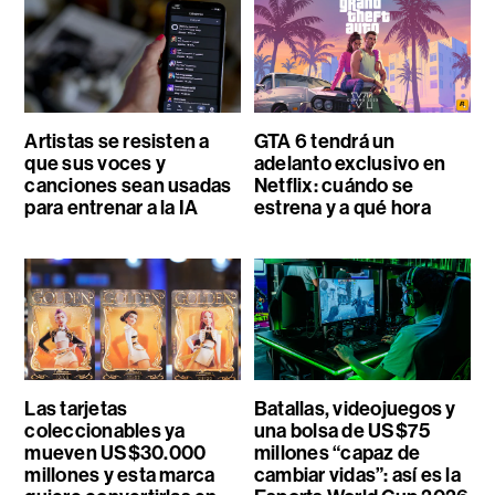
Artistas se resisten a
GTA 6 tendrá un
que sus voces y
adelanto exclusivo en
canciones sean usadas
Netflix: cuándo se
para entrenar a la IA
estrena y a qué hora
Las tarjetas
Batallas, videojuegos y
coleccionables ya
una bolsa de US$75
mueven US$30.000
millones “capaz de
millones y esta marca
cambiar vidas”: así es la