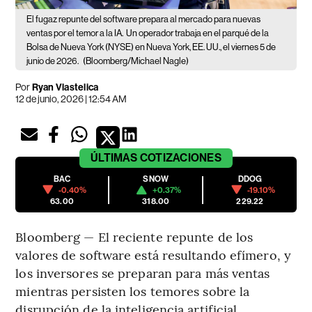
El fugaz repunte del software prepara al mercado para nuevas
ventas por el temor a la IA.
Un operador trabaja en el parqué de la
Bolsa de Nueva York (NYSE) en Nueva York, EE. UU., el viernes 5 de
junio de 2026.
(Bloomberg/Michael Nagle)
Por
Ryan Vlastelica
12 de junio, 2026 | 12:54 AM
ÚLTIMAS
COTIZACIONES
BAC
SNOW
DDOG
-0.40%
+0.37%
-19.10%
63.00
318.00
229.22
Bloomberg — El reciente repunte de los
valores de software está resultando efímero, y
los inversores se preparan para más ventas
mientras persisten los temores sobre la
disrupción de la inteligencia artificial.