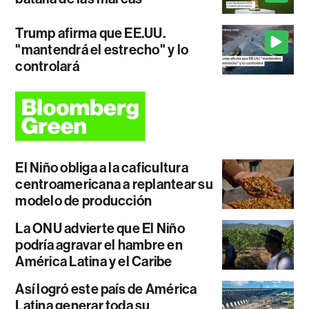
Trump afirma que EE.UU.
"mantendrá el estrecho" y lo
controlará
El Niño obliga a la caficultura
centroamericana a replantear su
modelo de producción
La ONU advierte que El Niño
podría agravar el hambre en
América Latina y el Caribe
Así logró este país de América
Latina generar toda su