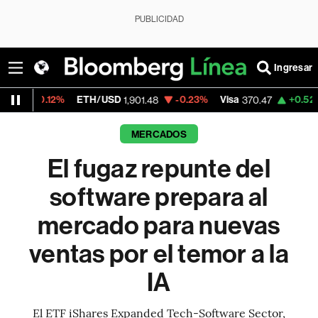
PUBLICIDAD
Ingresar
ETH/USD
-0.23%
Visa
+0.52%
MercadoLi
1,901.48
370.47
MERCADOS
El fugaz repunte del
software prepara al
mercado para nuevas
ventas por el temor a la
IA
El ETF iShares Expanded Tech-Software Sector,