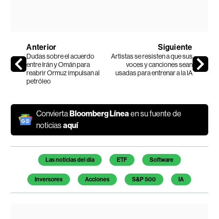
Anterior
Siguiente
Dudas sobre el acuerdo
Artistas se resisten a que sus
entre Irán y Omán para
voces y canciones sean
reabrir Ormuz impulsan al
usadas para entrenar a la IA
petróleo
Convierta
Bloomberg Línea
en su fuente de
noticias
aquí
Temas de este artículo
Las noticias del día
ETF
Software
Inversores
Acciones
S&P 500
IA