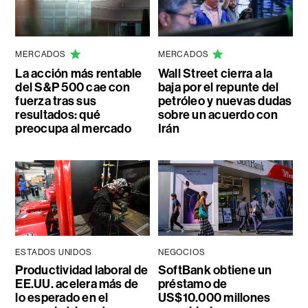
MERCADOS
MERCADOS
La acción más rentable
Wall Street cierra a la
del S&P 500 cae con
baja por el repunte del
fuerza tras sus
petróleo y nuevas dudas
resultados: qué
sobre un acuerdo con
preocupa al mercado
Irán
ESTADOS UNIDOS
NEGOCIOS
Productividad laboral de
SoftBank obtiene un
EE.UU. acelera más de
préstamo de
lo esperado en el
US$10.000 millones