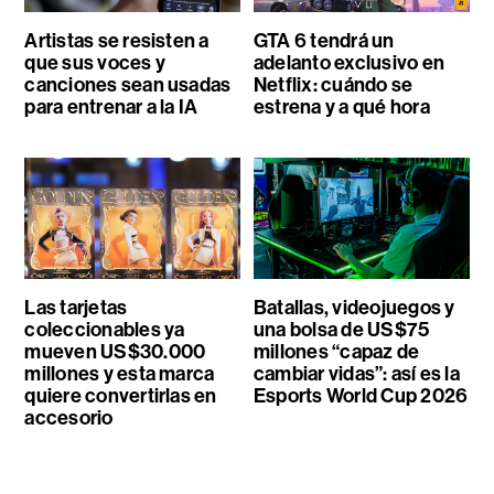
Artistas se resisten a
GTA 6 tendrá un
que sus voces y
adelanto exclusivo en
canciones sean usadas
Netflix: cuándo se
para entrenar a la IA
estrena y a qué hora
Las tarjetas
Batallas, videojuegos y
coleccionables ya
una bolsa de US$75
mueven US$30.000
millones “capaz de
millones y esta marca
cambiar vidas”: así es la
quiere convertirlas en
Esports World Cup 2026
accesorio