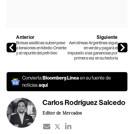
Anterior
Siguiente
Bolsas asiáticas suben pese
Aerolíneas Argentinas sigue
a tensiones en Medio Oriente
en verde y pagará el
y al repunte del petróleo
impuesto a las ganancias por
primera vez en su historia
Convierta
Bloomberg Línea
en su fuente de
noticias
aquí
Carlos Rodríguez Salcedo
Editor de Mercados