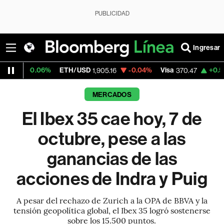
PUBLICIDAD
Ingresar
%
ETH/USD
-0.04%
Visa
+0.52%
MercadoLi
1,905.16
370.47
MERCADOS
El Ibex 35 cae hoy, 7 de
octubre, pese a las
ganancias de las
acciones de Indra y Puig
A pesar del rechazo de Zurich a la OPA de BBVA y la
tensión geopolítica global, el Ibex 35 logró sostenerse
sobre los 15.500 puntos.