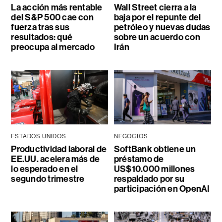
La acción más rentable
Wall Street cierra a la
del S&P 500 cae con
baja por el repunte del
fuerza tras sus
petróleo y nuevas dudas
resultados: qué
sobre un acuerdo con
preocupa al mercado
Irán
ESTADOS UNIDOS
NEGOCIOS
Productividad laboral de
SoftBank obtiene un
EE.UU. acelera más de
préstamo de
lo esperado en el
US$10.000 millones
segundo trimestre
respaldado por su
participación en OpenAI