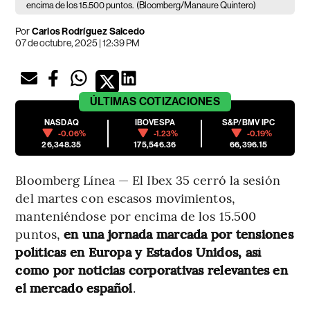
encima de los 15.500 puntos.
(Bloomberg/Manaure Quintero)
Por
Carlos Rodríguez Salcedo
07 de octubre, 2025 | 12:39 PM
ÚLTIMAS
COTIZACIONES
NASDAQ
IBOVESPA
S&P/BMV IPC
-0.06%
-1.23%
-0.19%
26,348.35
175,546.36
66,396.15
Bloomberg Línea — El Ibex 35 cerró la sesión
del martes con escasos movimientos,
manteniéndose por encima de los 15.500
puntos,
en una jornada marcada por tensiones
políticas en Europa y Estados Unidos, así
como por noticias corporativas relevantes en
el mercado español
.