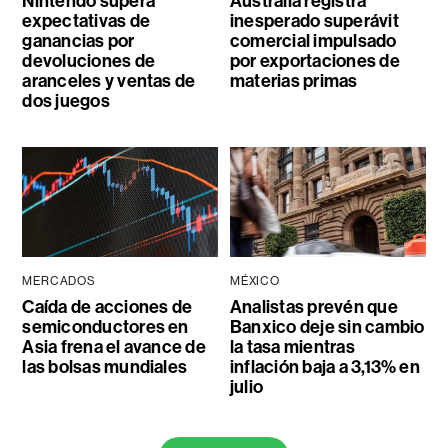
Nintendo supera
Australia registra
expectativas de
inesperado superávit
ganancias por
comercial impulsado
devoluciones de
por exportaciones de
aranceles y ventas de
materias primas
dos juegos
MERCADOS
MÉXICO
Caída de acciones de
Analistas prevén que
semiconductores en
Banxico deje sin cambio
Asia frena el avance de
la tasa mientras
las bolsas mundiales
inflación baja a 3,13% en
julio