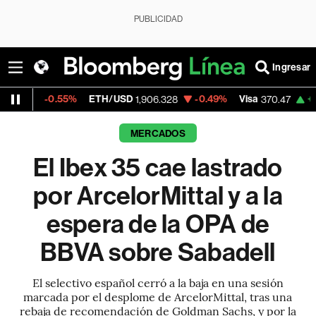
PUBLICIDAD
Ingresar
55%
ETH/USD
-0.49%
Visa
+0.52%
Merca
1,906.328
370.47
MERCADOS
El Ibex 35 cae lastrado
por ArcelorMittal y a la
espera de la OPA de
BBVA sobre Sabadell
El selectivo español cerró a la baja en una sesión
marcada por el desplome de ArcelorMittal, tras una
rebaja de recomendación de Goldman Sachs, y por la