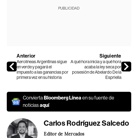
PUBLICIDAD
Anterior
Siguiente
Aerolíneas Argentinas sigue
A qué hora inicia y a qué hora
en verde y pagará el
acaba la ley seca por
impuesto a las ganancias por
posesión de Abelardo De la
primera vez en su historia
Espriella
Convierta
Bloomberg Línea
en su fuente de
noticias
aquí
Carlos Rodríguez Salcedo
Editor de Mercados