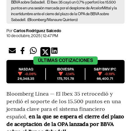
BBVA sobre Sabadell.
El Ibex 35 cayó un 0,7% y perforó los 15.500
puntos en una sesión marcada por el desplome de ArcelorMittal y la
incertidumbre ante el cierre del plazo de la OPA de BBVA sobre
Sabadell.
(Bloomberg/Manaure Quintero)
Por
Carlos Rodríguez Salcedo
10 de octubre, 2025 | 12:47 PM
ÚLTIMAS
COTIZACIONES
NASDAQ
IBOVESPA
S&P/BMV IPC
-0.06%
-1.14%
-0.19%
26,348.35
175,701.78
66,400.71
Bloomberg Línea — El Ibex 35 retrocedió y
perdió el soporte de los 15.500 puntos en una
jornada clave para el sistema financiero
español,
en la que se espera el cierre del plazo
de aceptación de la OPA lanzada por BBVA