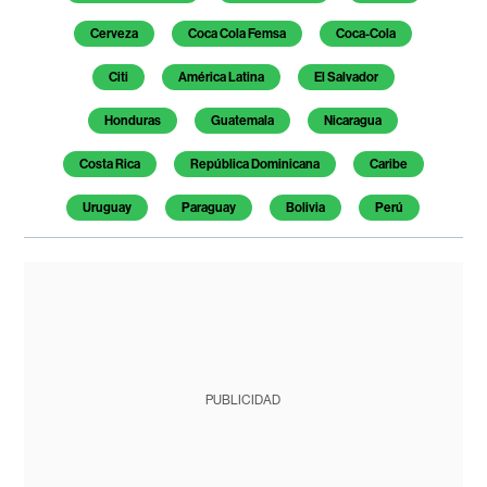
Cerveza
Coca Cola Femsa
Coca-Cola
Citi
América Latina
El Salvador
Honduras
Guatemala
Nicaragua
Costa Rica
República Dominicana
Caribe
Uruguay
Paraguay
Bolivia
Perú
PUBLICIDAD