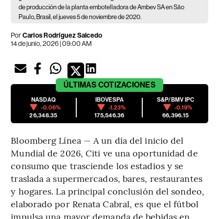
de producción de la planta embotelladora de Ambev SA en São
Paulo, Brasil, el jueves 5 de noviembre de 2020.
Por
Carlos Rodríguez Salcedo
14 de junio, 2026 | 09:00 AM
ÚLTIMAS
COTIZACIONES
NASDAQ
IBOVESPA
S&P/BMV IPC
-0.06%
-1.23%
-0.19%
26,348.35
175,546.36
66,396.15
Bloomberg Línea — A un día del inicio del
Mundial de 2026, Citi ve una oportunidad de
consumo que trasciende los estadios y se
traslada a supermercados, bares, restaurantes
y hogares. La principal conclusión del sondeo,
elaborado por Renata Cabral, es que el fútbol
impulsa una mayor demanda de bebidas en