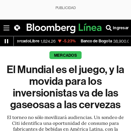
PUBLICIDAD
Ingresar
Libre
-5.23%
Banco de Bogota
+0.46%
1,824.26
38,900.00
MERCADOS
El Mundial es el juego, y la
movida para los
inversionistas va de las
gaseosas a las cervezas
El torneo no sólo movilizará audiencias. Un sondeo de
Citi identifica una oportunidad de consumo para
fabricantes de bebidas en América Latina, con la