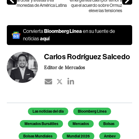
al dólar y a estas tres
emergentes caen por temor a
monedas de América Latina
que el acuerdo sobre Ormuz
eleve las tensiones
Convierta
Bloomberg Línea
en su fuente de
noticias
aquí
Carlos Rodríguez Salcedo
Editor de Mercados
Temas de este artículo
Las noticias del día
Bloomberg Línea
Mercados Bursátiles
Mercados
Bolsas
Bolsas Mundiales
Mundial 2026
Ambev