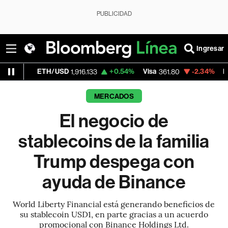
PUBLICIDAD
Ingresar
TH/USD
+0.54%
Visa
-2.34%
MercadoLibre
1,916.133
361.80
MERCADOS
El negocio de
stablecoins de la familia
Trump despega con
ayuda de Binance
World Liberty Financial está generando beneficios de
su stablecoin USD1, en parte gracias a un acuerdo
promocional con Binance Holdings Ltd.