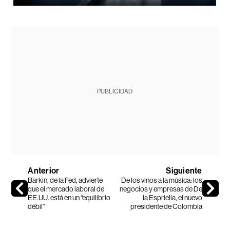
PUBLICIDAD
Anterior
Siguiente
Barkin, de la Fed, advierte
De los vinos a la música: los
que el mercado laboral de
negocios y empresas de De
EE.UU. está en un “equilibrio
la Espriella, el nuevo
débil”
presidente de Colombia