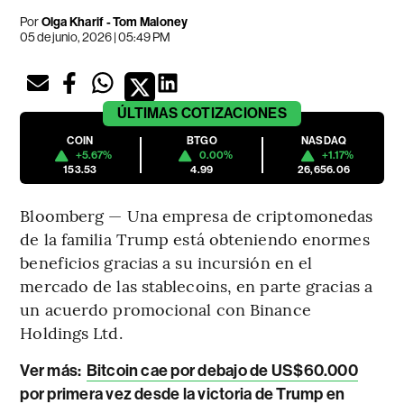
Por
Olga Kharif - Tom Maloney
05 de junio, 2026 | 05:49 PM
ÚLTIMAS
COTIZACIONES
COIN
BTGO
NASDAQ
+5.67%
0.00%
+1.17%
153.53
4.99
26,656.06
Bloomberg — Una empresa de criptomonedas
de la familia Trump está obteniendo enormes
beneficios gracias a su incursión en el
mercado de las stablecoins, en parte gracias a
un acuerdo promocional con Binance
Holdings Ltd.
Ver más:
Bitcoin cae por debajo de US$60.000
por primera vez desde la victoria de Trump en