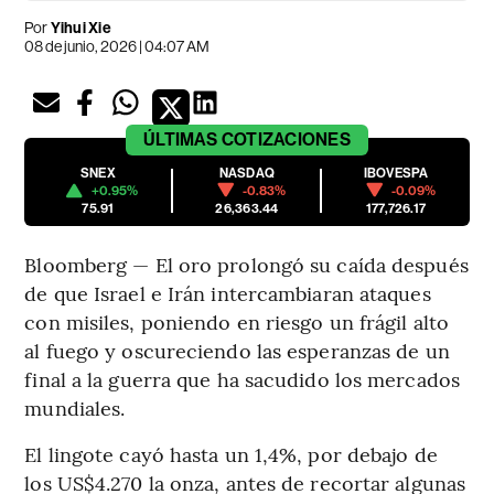
Por
Yihui Xie
08 de junio, 2026 | 04:07 AM
ÚLTIMAS
COTIZACIONES
SNEX
NASDAQ
IBOVESPA
+0.95%
-0.83%
-0.09%
75.91
26,363.44
177,726.17
Bloomberg — El oro prolongó su caída después
de que Israel e Irán intercambiaran ataques
con misiles, poniendo en riesgo un frágil alto
al fuego y oscureciendo las esperanzas de un
final a la guerra que ha sacudido los mercados
mundiales.
El lingote cayó hasta un 1,4%, por debajo de
los US$4.270 la onza, antes de recortar algunas