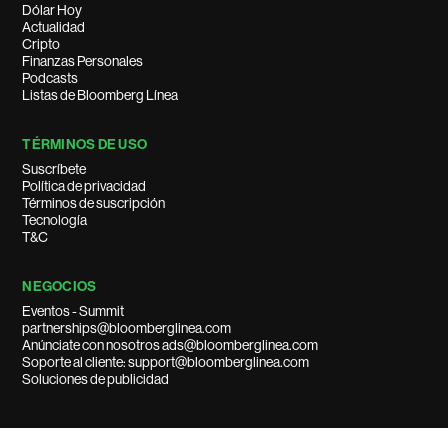
Dólar Hoy
Actualidad
Cripto
Finanzas Personales
Podcasts
Listas de Bloomberg Línea
TÉRMINOS DE USO
Suscríbete
Política de privacidad
Términos de suscripción
Tecnología
T&C
NEGOCIOS
Eventos - Summit
partnerships@bloomberglinea.com
Anúnciate con nosotros ads@bloomberglinea.com
Soporte al cliente: support@bloomberglinea.com
Soluciones de publicidad