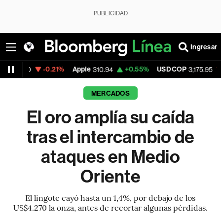
PUBLICIDAD
Ingresar
-0.21%
Apple
+0.55%
USD COP
-0.63%
310.94
3,175.95
MERCADOS
El oro amplía su caída
tras el intercambio de
ataques en Medio
Oriente
El lingote cayó hasta un 1,4%, por debajo de los
US$4.270 la onza, antes de recortar algunas pérdidas.