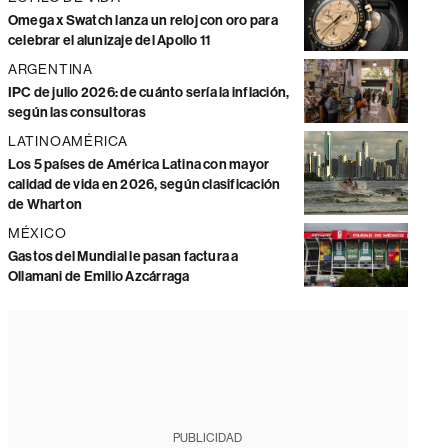
Omega x Swatch lanza un reloj con oro para
celebrar el alunizaje del Apollo 11
ARGENTINA
IPC de julio 2026: de cuánto sería la inflación,
según las consultoras
LATINOAMÉRICA
Los 5 países de América Latina con mayor
calidad de vida en 2026, según clasificación
de Wharton
MÉXICO
Gastos del Mundial le pasan factura a
Ollamani de Emilio Azcárraga
PUBLICIDAD