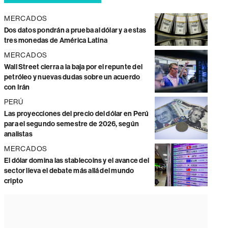
MERCADOS
Dos datos pondrán a prueba al dólar y a estas
tres monedas de América Latina
MERCADOS
Wall Street cierra a la baja por el repunte del
petróleo y nuevas dudas sobre un acuerdo
con Irán
PERÚ
Las proyecciones del precio del dólar en Perú
para el segundo semestre de 2026, según
analistas
MERCADOS
El dólar domina las stablecoins y el avance del
sector lleva el debate más allá del mundo
cripto