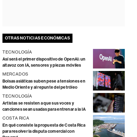
OTRAS NOTICIAS ECONÓMICAS
TECNOLOGÍA
Así será el primer dispositivo de OpenAI: un
altavoz con IA, sensores y piezas móviles
MERCADOS
Bolsas asiáticas suben pese a tensiones en
Medio Oriente y al repunte del petróleo
TECNOLOGÍA
Artistas se resisten a que sus voces y
canciones sean usadas para entrenar a la IA
COSTA RICA
En qué consiste la propuesta de Costa Rica
para resolver la disputa comercial con