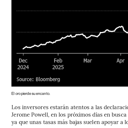
El oro pierde su encanto.
Los inversores estarán atentos a las declaraci
Jerome Powell, en los próximos días en busca
ya que unas tasas más bajas suelen apoyar a l