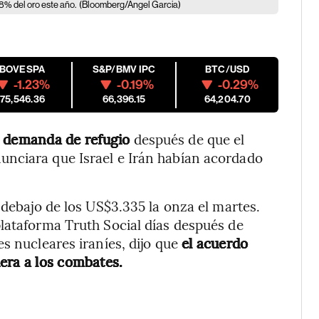
28% del oro este año.
(Bloomberg/Angel Garcia)
IBOVESPA
S&P/BMV IPC
BTC/USD
-1.23%
-0.19%
-0.29%
175,546.36
66,396.15
64,204.70
la demanda de refugio
después de que el
nciara que Israel e Irán habían acordado
 debajo de los US$3.335 la onza el martes.
lataforma Truth Social días después de
s nucleares iraníes, dijo que
el acuerdo
era a los combates.