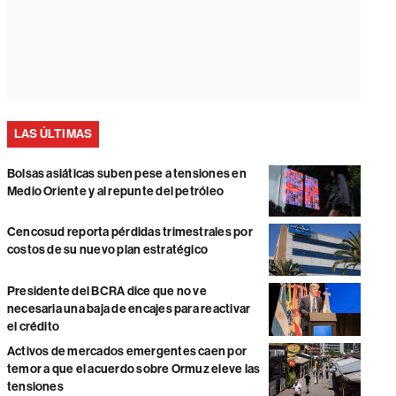
LAS ÚLTIMAS
Bolsas asiáticas suben pese a tensiones en
Medio Oriente y al repunte del petróleo
Cencosud reporta pérdidas trimestrales por
costos de su nuevo plan estratégico
Presidente del BCRA dice que no ve
necesaria una baja de encajes para reactivar
el crédito
Activos de mercados emergentes caen por
temor a que el acuerdo sobre Ormuz eleve las
tensiones