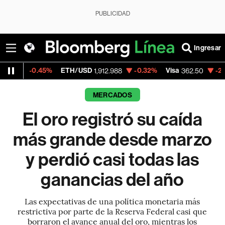
PUBLICIDAD
Ingresar
%
ETH/USD
-0.32%
Visa
-2.15%
MercadoL
1,912.988
362.50
MERCADOS
El oro registró su caída
más grande desde marzo
y perdió casi todas las
ganancias del año
Las expectativas de una política monetaria más
restrictiva por parte de la Reserva Federal casi que
borraron el avance anual del oro, mientras los