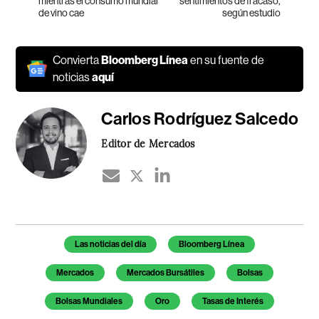
mientras el consumo mundial
sentimientos de fracaso,
de vino cae
según estudio
Convierta
Bloomberg Línea
en su fuente de
noticias
aquí
Carlos Rodríguez Salcedo
Editor de Mercados
Temas de este artículo
Las noticias del día
Bloomberg Línea
Mercados
Mercados Bursátiles
Bolsas
Bolsas Mundiales
Oro
Tasas de Interés