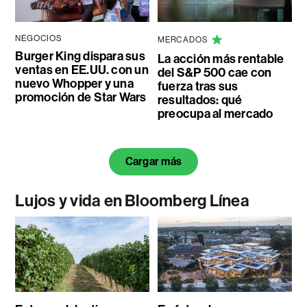
NEGOCIOS
MERCADOS
Burger King dispara sus
La acción más rentable
ventas en EE.UU. con un
del S&P 500 cae con
nuevo Whopper y una
fuerza tras sus
promoción de Star Wars
resultados: qué
preocupa al mercado
Cargar más
Lujos y vida en Bloomberg Línea