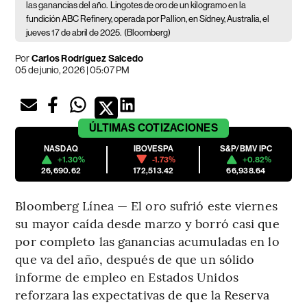
las ganancias del año.
Lingotes de oro de un kilogramo en la
fundición ABC Refinery, operada por Pallion, en Sídney, Australia, el
jueves 17 de abril de 2025.
(Bloomberg)
Por
Carlos Rodríguez Salcedo
05 de junio, 2026 | 05:07 PM
ÚLTIMAS
COTIZACIONES
NASDAQ
IBOVESPA
S&P/BMV IPC
+1.30%
-1.73%
+0.82%
26,690.62
172,513.42
66,938.64
Bloomberg Línea — El oro sufrió este viernes
su mayor caída desde marzo y borró casi que
por completo las ganancias acumuladas en lo
que va del año, después de que un sólido
informe de empleo en Estados Unidos
reforzara las expectativas de que la Reserva