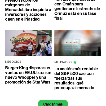
Presión sobre los
con Omán para
márgenes de
gestionar el estrecho de
MercadoLibre inquieta a
Ormuz está en su fase
inversores y acciones
final
caen en el Nasdaq
NEGOCIOS
MERCADOS
Burger King dispara sus
La acción más rentable
ventas en EE.UU. con un
del S&P 500 cae con
nuevo Whopper y una
fuerza tras sus
promoción de Star Wars
resultados: qué
preocupa al mercado
Cargar más