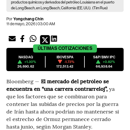
productos químicos y derivados del petróleo Louisiana en el puerto
de Long Beach, en Long Beach, California (EE. UU.).
(Tim Rue)
Por
Yongchang Chin
11 de mayo, 2026 | 03:00 AM
ÚLTIMAS
COTIZACIONES
NASDAQ
IBOVESPA
S&P/BMV IPC
+1.30%
-1.73%
+0.82%
26,690.62
172,513.42
66,938.64
Bloomberg —
El mercado del petróleo se
encuentra en “una carrera contrarreloj”,
ya
que los factores que se combinaron para
contener las subidas de precios por la guerra
de Irán hasta ahora podrían no mantenerse si
el estrecho de Ormuz permanece cerrado
hasta junio, según Morgan Stanley.