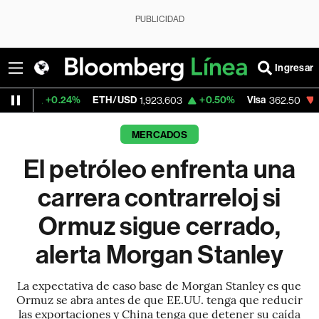
PUBLICIDAD
Ingresar
.24%
ETH/USD
+0.50%
Visa
-2.15%
Merc
1,923.603
362.50
MERCADOS
El petróleo enfrenta una
carrera contrarreloj si
Ormuz sigue cerrado,
alerta Morgan Stanley
La expectativa de caso base de Morgan Stanley es que
Ormuz se abra antes de que EE.UU. tenga que reducir
las exportaciones y China tenga que detener su caída