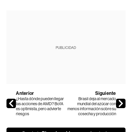
PUBLICIDAD
Anterior
Siguiente
¿Hasta dónde pueden llegar
Brasil deja al mercado
las acciones de AMD? BofA
mundial del azúcar con
es optimista, pero advierte
menos información sobre su
riesgos
cosecha y producción