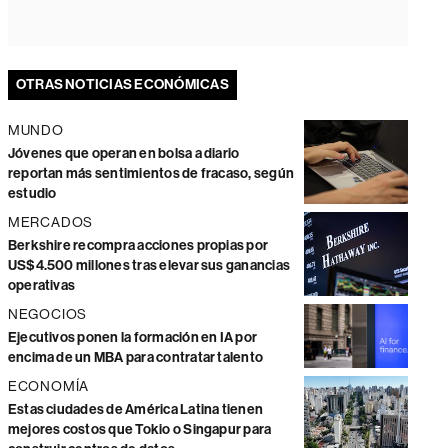
OTRAS NOTICIAS ECONÓMICAS
MUNDO
Jóvenes que operan en bolsa a diario
reportan más sentimientos de fracaso, según
estudio
MERCADOS
Berkshire recompra acciones propias por
US$4.500 millones tras elevar sus ganancias
operativas
NEGOCIOS
Ejecutivos ponen la formación en IA por
encima de un MBA para contratar talento
ECONOMÍA
Estas ciudades de América Latina tienen
mejores costos que Tokio o Singapur para