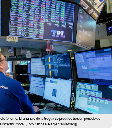
dio Oriente.
El anuncio de la tregua se produce tras un periodo de
la incertidumbre.
(Foto: Michael Nagle/Bloomberg)