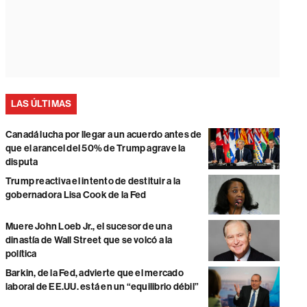
LAS ÚLTIMAS
Canadá lucha por llegar a un acuerdo antes de
que el arancel del 50% de Trump agrave la
disputa
Trump reactiva el intento de destituir a la
gobernadora Lisa Cook de la Fed
Muere John Loeb Jr., el sucesor de una
dinastía de Wall Street que se volcó a la
política
Barkin, de la Fed, advierte que el mercado
laboral de EE.UU. está en un “equilibrio débil”