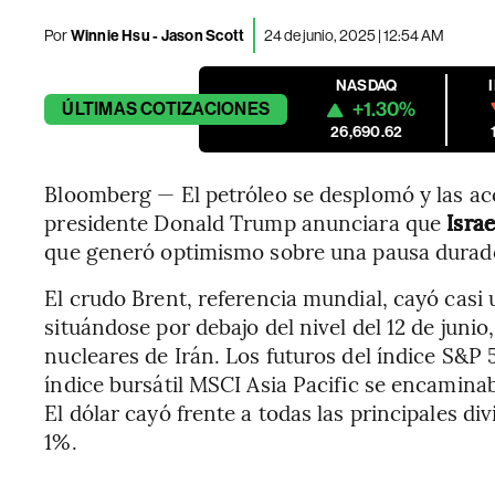
Por
Winnie Hsu - Jason Scott
24 de junio, 2025 | 12:54 AM
NASDAQ
+1.30%
ÚLTIMAS
COTIZACIONES
26,690.62
Bloomberg — El petróleo se desplomó y las ac
presidente Donald Trump anunciara que
Isra
que generó optimismo sobre una pausa durader
El crudo Brent, referencia mundial, cayó casi 
situándose por debajo del nivel del 12 de junio
nucleares de Irán. Los futuros del índice S&P
índice bursátil MSCI Asia Pacific se encamina
El dólar cayó frente a todas las principales div
1%.