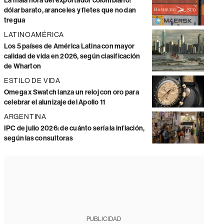
La mala hora del exportador colombiano:
dólar barato, aranceles y fletes que no dan
tregua
LATINOAMÉRICA
Los 5 países de América Latina con mayor
calidad de vida en 2026, según clasificación
de Wharton
ESTILO DE VIDA
Omega x Swatch lanza un reloj con oro para
celebrar el alunizaje del Apollo 11
ARGENTINA
IPC de julio 2026: de cuánto sería la inflación,
según las consultoras
PUBLICIDAD