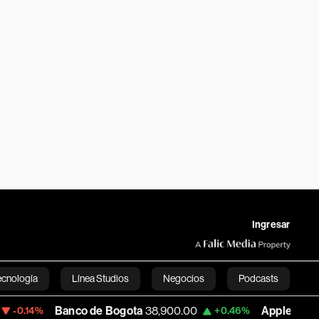
Ingresar
ecnología
Línea Studios
Negocios
Podcasts
Banco de Bogota
38,900.00
Apple
313.305
+0.46%
+0.2
English