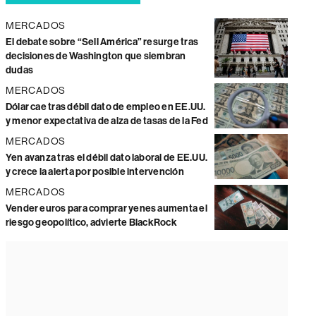
MERCADOS
El debate sobre “Sell América” resurge tras
decisiones de Washington que siembran
dudas
MERCADOS
Dólar cae tras débil dato de empleo en EE.UU.
y menor expectativa de alza de tasas de la Fed
MERCADOS
Yen avanza tras el débil dato laboral de EE.UU.
y crece la alerta por posible intervención
MERCADOS
Vender euros para comprar yenes aumenta el
riesgo geopolítico, advierte BlackRock