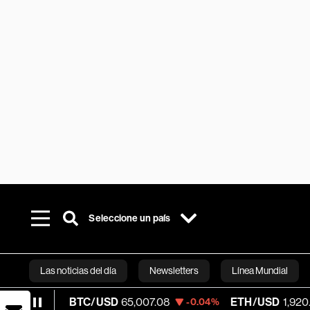
Seleccione un país
Las noticias del día
Newsletters
Línea Mundial
BTC/USD
65,007.08
ETH/USD
1,920.30
%
-0.04%
+0.0
Bloomberg 