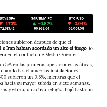
IBOVESPA
S&P/BMV IPC
BTC/USD
-1.73%
+0.82%
-0.04%
172,513.42
66,938.64
65,007.08
ciones subieron después de que el
el e Irán habían acordado un alto el fuego
, lo
a en el conflicto de Medio Oriente.
un 5% en las primeras operaciones asiáticas,
, cuando Israel atacó las instalaciones
 500 subieron un 0,5%, mientras que el
ba hacia su mayor subida en siete semanas.
isas y el oro, un activo refugio, bajó hasta un