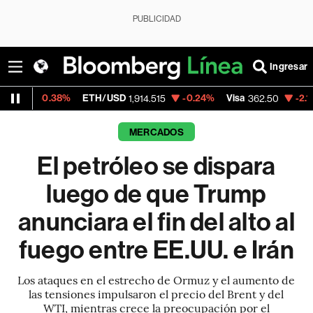
PUBLICIDAD
Ingresar
38%
ETH/USD
-0.24%
Visa
-2.15%
Mercado
1,914.515
362.50
MERCADOS
El petróleo se dispara
luego de que Trump
anunciara el fin del alto al
fuego entre EE.UU. e Irán
Los ataques en el estrecho de Ormuz y el aumento de
las tensiones impulsaron el precio del Brent y del
WTI, mientras crece la preocupación por el