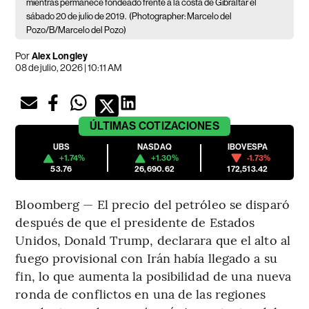
mientras permanece fondeado frente a la costa de Gibraltar el
sábado 20 de julio de 2019.
(Photographer: Marcelo del
Pozo/B/Marcelo del Pozo)
Por
Alex Longley
08 de julio, 2026 | 10:11 AM
ÚLTIMAS
COTIZACIONES
UBS
NASDAQ
IBOVESPA
+1.74%
+1.30%
-1.73%
53.76
26,690.62
172,513.42
Bloomberg — El precio del petróleo se disparó
después de que el presidente de Estados
Unidos, Donald Trump, declarara que el alto al
fuego provisional con Irán había llegado a su
fin, lo que aumenta la posibilidad de una nueva
ronda de conflictos en una de las regiones