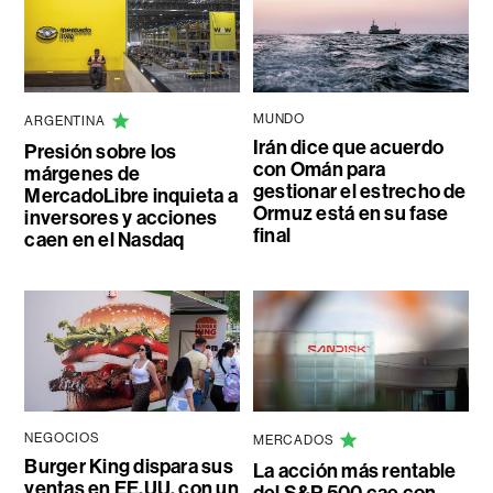
MUNDO
ARGENTINA
Irán dice que acuerdo
Presión sobre los
con Omán para
márgenes de
gestionar el estrecho de
MercadoLibre inquieta a
Ormuz está en su fase
inversores y acciones
final
caen en el Nasdaq
NEGOCIOS
MERCADOS
Burger King dispara sus
La acción más rentable
ventas en EE.UU. con un