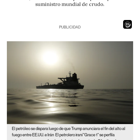
suministro mundial de crudo.
21
PUBLICIDAD
El petróleo se dispara luego de que Trump anunciara el fin del alto al
fuego entre EE.UU. e Irán
El petrolero iraní "Grace 1" se perfila