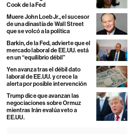
Cook de la Fed
Muere John Loeb Jr., el sucesor
de una dinastía de Wall Street
que se volcó a la política
Barkin, de la Fed, advierte que el
mercado laboral de EE.UU. está
en un “equilibrio débil”
Yen avanza tras el débil dato
laboral de EE.UU. y crece la
alerta por posible intervención
Trump dice que avanzan las
negociaciones sobre Ormuz
mientras Irán evalúa veto a
EE.UU.