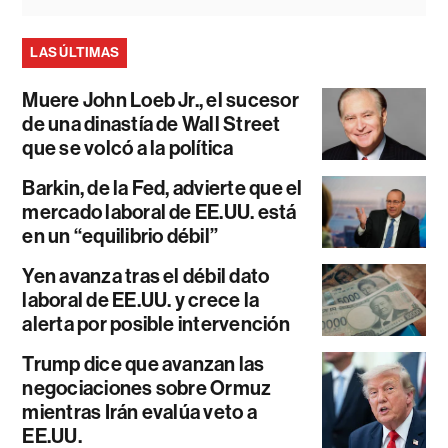
LAS ÚLTIMAS
Muere John Loeb Jr., el sucesor
de una dinastía de Wall Street
que se volcó a la política
Barkin, de la Fed, advierte que el
mercado laboral de EE.UU. está
en un “equilibrio débil”
Yen avanza tras el débil dato
laboral de EE.UU. y crece la
alerta por posible intervención
Trump dice que avanzan las
negociaciones sobre Ormuz
mientras Irán evalúa veto a
EE.UU.