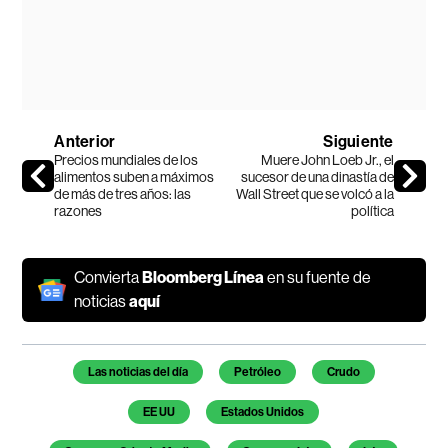
Anterior
Siguiente
Precios mundiales de los
Muere John Loeb Jr., el
alimentos suben a máximos
sucesor de una dinastía de
de más de tres años: las
Wall Street que se volcó a la
razones
política
Convierta
Bloomberg Línea
en su fuente de
noticias
aquí
Temas de este artículo
Las noticias del día
Petróleo
Crudo
EE UU
Estados Unidos