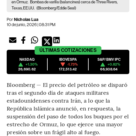
en Ormuz.
Bombas de varilla (balancines) cerca de Three Rivers,
Texas, EE.UU.
(Bloomberg/Eddie Seal)
Por
Nicholas Lua
10 de junio, 2026 | 08:31 PM
ÚLTIMAS
COTIZACIONES
NASDAQ
IBOVESPA
S&P/BMV IPC
+1.30%
-1.73%
+0.82%
26,690.62
172,513.42
66,938.64
Bloomberg — El precio del petróleo se disparó
tras el segundo día de ataques militares
estadounidenses contra Irán, a lo que la
República Islámica anunció, en respuesta, la
suspensión del paso de todos los buques por el
estrecho de Ormuz, lo que ejerce una mayor
presión sobre un frágil alto al fuego.