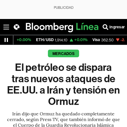
PUBLICIDAD
Ingresar
00%
ETH/USD
+0.01%
Visa
-2.15%
Mercado
1,914.10
362.50
MERCADOS
El petróleo se dispara
tras nuevos ataques de
EE.UU. a Irán y tensión en
Ormuz
Irán dijo que Ormuz ha quedado completamente
cerrado, según Press TV, que también informó de que
el Cuerpo de la Guardia Revolucionaria Islámica