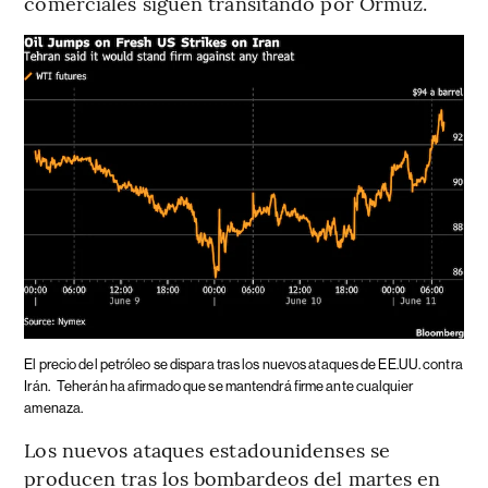
comerciales siguen transitando por Ormuz.
El precio del petróleo se dispara tras los nuevos ataques de EE.UU. contra
Irán.
Teherán ha afirmado que se mantendrá firme ante cualquier
amenaza.
Los nuevos ataques estadounidenses se
producen tras los bombardeos del martes en