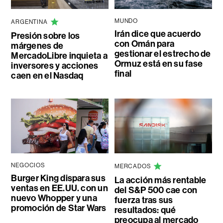
MUNDO
ARGENTINA
Irán dice que acuerdo
Presión sobre los
con Omán para
márgenes de
gestionar el estrecho de
MercadoLibre inquieta a
Ormuz está en su fase
inversores y acciones
final
caen en el Nasdaq
NEGOCIOS
MERCADOS
Burger King dispara sus
La acción más rentable
ventas en EE.UU. con un
del S&P 500 cae con
nuevo Whopper y una
fuerza tras sus
promoción de Star Wars
resultados: qué
preocupa al mercado