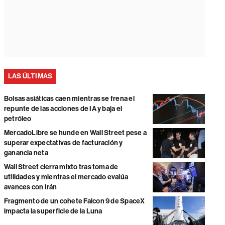
LAS ÚLTIMAS
Bolsas asiáticas caen mientras se frena el
repunte de las acciones de IA y baja el
petróleo
MercadoLibre se hunde en Wall Street pese a
superar expectativas de facturación y
ganancia neta
Wall Street cierra mixto tras toma de
utilidades y mientras el mercado evalúa
avances con Irán
Fragmento de un cohete Falcon 9 de SpaceX
impacta la superficie de la Luna