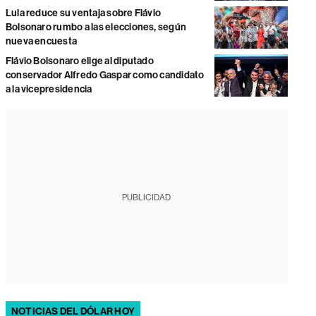
Lula reduce su ventaja sobre Flávio
Bolsonaro rumbo a las elecciones, según
nueva encuesta
Flávio Bolsonaro elige al diputado
conservador Alfredo Gaspar como candidato
a la vicepresidencia
PUBLICIDAD
NOTICIAS DEL DÓLAR HOY