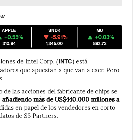
 AM
APPLE
SNDK
MU
+0.55%
-5.91%
+0.03%
310.94
1,345.00
892.73
ones de Intel Corp. (
) está
INTC
dores que apuestan a que van a caer. Pero
s.
 de las acciones del fabricante de chips se
,
añadiendo más de US$440.000 millones a
didas en papel de los vendedores en corto
datos de S3 Partners.