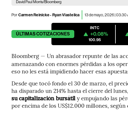
David Paul Morris/Bloomberg
Por
Carmen Reinicke - Ryan Vlastelica
13 de mayo, 2026 | 03:30
INTC
+0.08%
ÚLTIMAS
COTIZACIONES
100.95
Bloomberg — Un abrasador repunte de las acci
amenazando con enormes pérdidas a los opera
eso no les está impidiendo hacer esas apuesta
Desde que tocó fondo el 30 de marzo, el precio
ha disparado un 214% hasta el cierre del lunes
su capitalización bursátil
y empujando las pér
por encima de los US$12.000 millones, según 