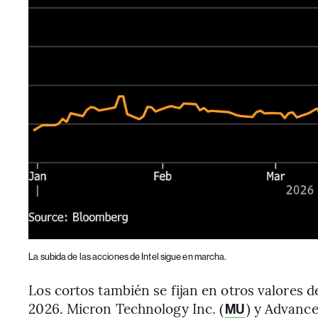
La subida de las acciones de Intel sigue en marcha.
Los cortos también se fijan en otros valores d
2026. Micron Technology Inc. (
) y Advance
MU