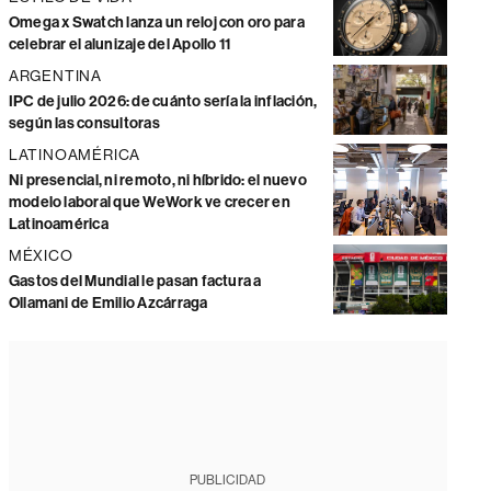
Omega x Swatch lanza un reloj con oro para
celebrar el alunizaje del Apollo 11
ARGENTINA
IPC de julio 2026: de cuánto sería la inflación,
según las consultoras
LATINOAMÉRICA
Ni presencial, ni remoto, ni híbrido: el nuevo
modelo laboral que WeWork ve crecer en
Latinoamérica
MÉXICO
Gastos del Mundial le pasan factura a
Ollamani de Emilio Azcárraga
PUBLICIDAD