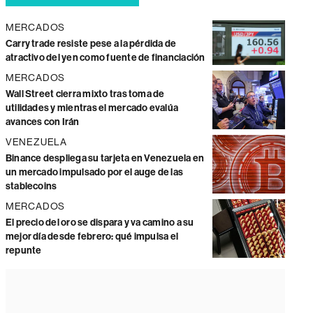
MERCADOS
Carry trade resiste pese a la pérdida de
atractivo del yen como fuente de financiación
MERCADOS
Wall Street cierra mixto tras toma de
utilidades y mientras el mercado evalúa
avances con Irán
VENEZUELA
Binance despliega su tarjeta en Venezuela en
un mercado impulsado por el auge de las
stablecoins
MERCADOS
El precio del oro se dispara y va camino a su
mejor día desde febrero: qué impulsa el
repunte