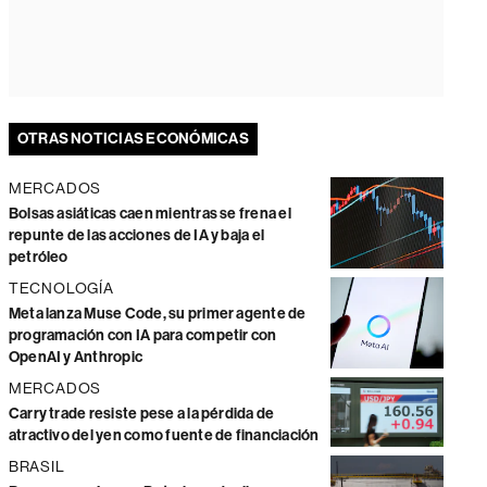
OTRAS NOTICIAS ECONÓMICAS
MERCADOS
Bolsas asiáticas caen mientras se frena el
repunte de las acciones de IA y baja el
petróleo
TECNOLOGÍA
Meta lanza Muse Code, su primer agente de
programación con IA para competir con
OpenAI y Anthropic
MERCADOS
Carry trade resiste pese a la pérdida de
atractivo del yen como fuente de financiación
BRASIL