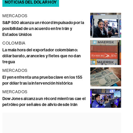
NOTICIAS DEL DÓLAR HOY
MERCADOS
S&P 500 alcanza un récord impulsado por la
posibilidad de un acuerdo entre Irán y
Estados Unidos
COLOMBIA
La mala hora del exportador colombiano:
dólar barato, aranceles y fletes que no dan
tregua
MERCADOS
El yen enfrenta una prueba clave en los 155
por dólar tras la intervención histórica
MERCADOS
Dow Jones alcanza un récord mientras cae el
petróleo por señales de alivio desde Irán