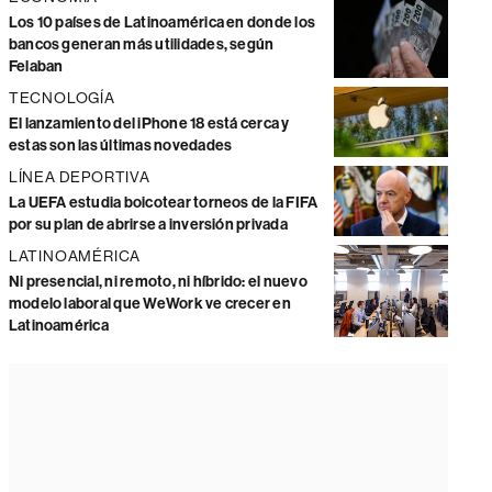
Los 10 países de Latinoamérica en donde los
bancos generan más utilidades, según
Felaban
TECNOLOGÍA
El lanzamiento del iPhone 18 está cerca y
estas son las últimas novedades
LÍNEA DEPORTIVA
La UEFA estudia boicotear torneos de la FIFA
por su plan de abrirse a inversión privada
LATINOAMÉRICA
Ni presencial, ni remoto, ni híbrido: el nuevo
modelo laboral que WeWork ve crecer en
Latinoamérica