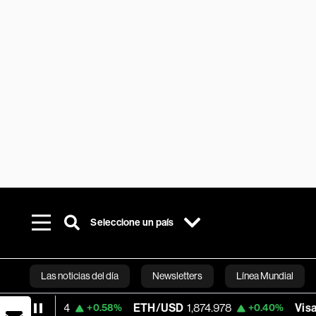
Seleccione un país
Las noticias del día
Newsletters
Línea Mundial
04
ETH/USD
1,874.978
Visa
369.53
+0.58%
+0.40%
+
Bloomberg 