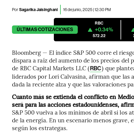
Por
Sagarika Jaisinghani
16 de junio, 2025 | 12:30 PM
RBC
+0.34%
ÚLTIMAS
COTIZACIONES
572.22
Bloomberg — El índice S&P 500 corre el riesgo
dispara a raíz del aumento de los precios del 
de RBC Capital Markets LLC (
) que plante
RBC
liderados por Lori Calvasina, afirman que las
dada la reciente alza y que las valoraciones 
Cuanto más se extienda el conflicto en Medi
será para las acciones estadounidenses, afi
S&P 500 vuelva a los mínimos de abril si los 
de la energía. En un escenario menos grave, e
según los estrategas.