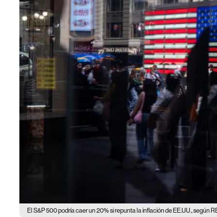
El S&P 500 podría caer un 20% si repunta la inflación de EE.UU., según R