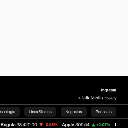
Ingresar
ecnología
Línea Studios
Negocios
Podcasts
20.00
Apple
309.54
USD COP
3,198.73
-0.98%
+2.07%
English