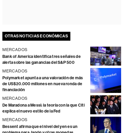
OTRAS NOTICIAS ECONÓMICAS
MERCADOS
Bank of America identifica tres señales de
alerta sobre las ganancias del S&P 500
MERCADOS
Polymarket apunta a una valoración de más
de US$20.000 millones en nueva ronda de
financiación
MERCADOS
De Maradona a Messi: la teoría con la que Citi
explica el nuevo estilo de la Fed
MERCADOS
Bessent afirma que el nivel del yen es un
problema para Japón y otras monedas