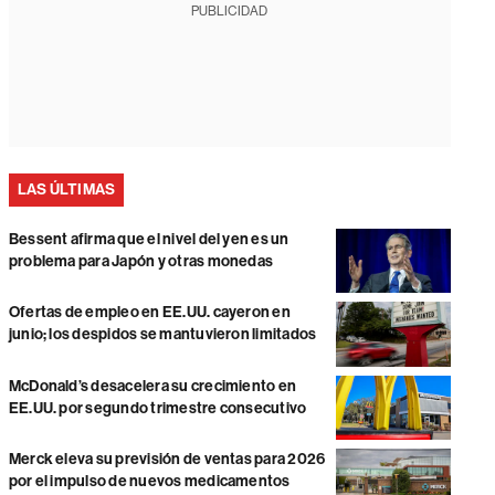
PUBLICIDAD
LAS ÚLTIMAS
Bessent afirma que el nivel del yen es un
problema para Japón y otras monedas
Ofertas de empleo en EE.UU. cayeron en
junio; los despidos se mantuvieron limitados
McDonald’s desacelera su crecimiento en
EE.UU. por segundo trimestre consecutivo
Merck eleva su previsión de ventas para 2026
por el impulso de nuevos medicamentos