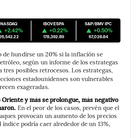
NASDAQ
IBOVESPA
S&P/BMV IPC
+2.42%
+0.22%
+0.50%
26,542.22
178,392.89
67,028.84
 de hundirse un 20% si la inflación se
petróleo, según un informe de los estrategas
a tres posibles retrocesos. Los estrategas,
 acciones estadounidenses son vulnerables
parecen exageradas.
o Oriente y más se prolongue, más negativo
rmaron.
En el peor de los casos, prevén que el
ataques provocan un aumento de los precios
l índice podría caer alrededor de un 13%,