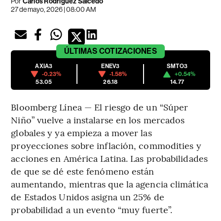
Por
Carlos Rodríguez Salcedo
27 de mayo, 2026 | 08:00 AM
ÚLTIMAS
COTIZACIONES
AXIA3
ENEV3
SMTO3
-0.23%
-1.58%
+0.54%
53.05
26.18
14.77
Bloomberg Línea — El riesgo de un “Súper
Niño” vuelve a instalarse en los mercados
globales y ya empieza a mover las
proyecciones sobre inflación, commodities y
acciones en América Latina. Las probabilidades
de que se dé este fenómeno están
aumentando, mientras que la agencia climática
de Estados Unidos asigna un 25% de
probabilidad a un evento “muy fuerte”.