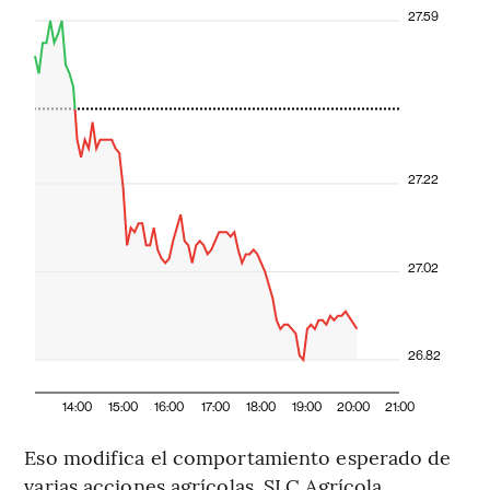
27.59
27.22
27.02
26.82
14:00
15:00
16:00
17:00
18:00
19:00
20:00
21:00
Eso modifica el comportamiento esperado de
varias acciones agrícolas. SLC Agrícola