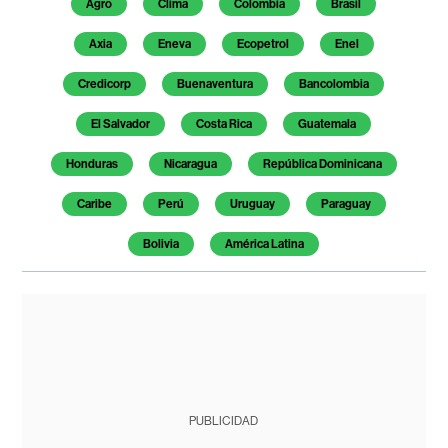
Agro
Clima
Colombia
Brasil
Axia
Eneva
Ecopetrol
Enel
Credicorp
Buenaventura
Bancolombia
El Salvador
Costa Rica
Guatemala
Honduras
Nicaragua
República Dominicana
Caribe
Perú
Uruguay
Paraguay
Bolivia
América Latina
PUBLICIDAD