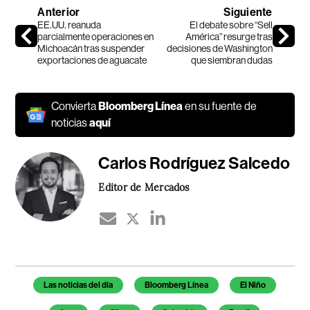
Anterior
Siguiente
EE.UU. reanuda
El debate sobre “Sell
parcialmente operaciones en
América” resurge tras
Michoacán tras suspender
decisiones de Washington
exportaciones de aguacate
que siembran dudas
Convierta
Bloomberg Línea
en su fuente de
noticias
aquí
Carlos Rodríguez Salcedo
Editor de Mercados
Temas de este artículo
Las noticias del día
Bloomberg Línea
El Niño