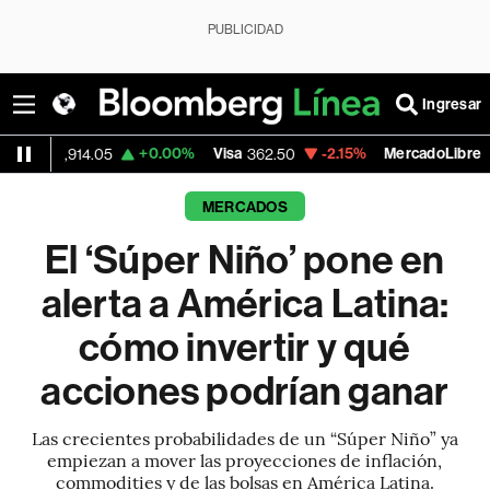
PUBLICIDAD
Ingresar
+0.00%
Visa
-2.15%
MercadoLibre
-
.05
362.50
1,821.795
MERCADOS
El ‘Súper Niño’ pone en
alerta a América Latina:
cómo invertir y qué
acciones podrían ganar
Las crecientes probabilidades de un “Súper Niño” ya
empiezan a mover las proyecciones de inflación,
commodities y de las bolsas en América Latina.