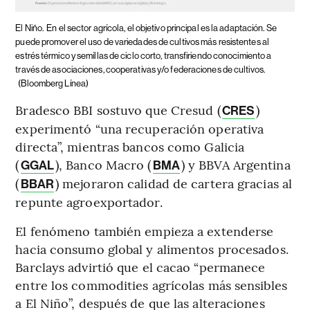
El Niño.
En el sector agrícola, el objetivo principal es la adaptación. Se
puede promover el uso de variedades de cultivos más resistentes al
estrés térmico y semillas de ciclo corto, transfiriendo conocimiento a
través de asociaciones, cooperativas y/o federaciones de cultivos.
(Bloomberg Línea)
Bradesco BBI sostuvo que Cresud (
)
CRES
experimentó “una recuperación operativa
directa”, mientras bancos como Galicia
(
), Banco Macro (
) y BBVA Argentina
GGAL
BMA
(
) mejoraron calidad de cartera gracias al
BBAR
repunte agroexportador.
El fenómeno también empieza a extenderse
hacia consumo global y alimentos procesados.
Barclays advirtió que el cacao “permanece
entre los commodities agrícolas más sensibles
a El Niño”, después de que las alteraciones