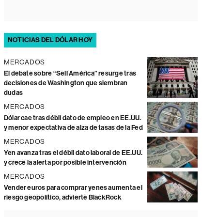
NOTICIAS DEL DÓLAR HOY
MERCADOS
El debate sobre “Sell América” resurge tras
decisiones de Washington que siembran
dudas
MERCADOS
Dólar cae tras débil dato de empleo en EE.UU.
y menor expectativa de alza de tasas de la Fed
MERCADOS
Yen avanza tras el débil dato laboral de EE.UU.
y crece la alerta por posible intervención
MERCADOS
Vender euros para comprar yenes aumenta el
riesgo geopolítico, advierte BlackRock