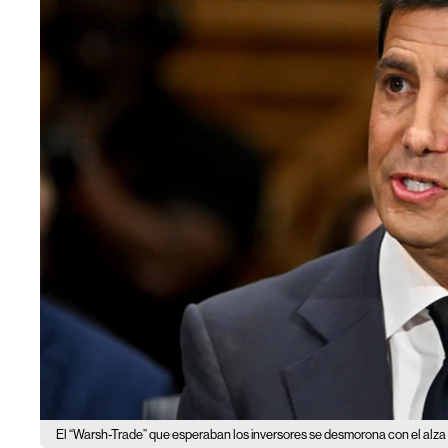
El “Warsh-Trade” que esperaban los inversores se desmorona con el alza d