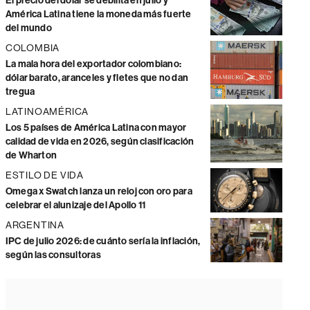
El precio del dólar se debilita en julio y
América Latina tiene la moneda más fuerte
del mundo
COLOMBIA
La mala hora del exportador colombiano:
dólar barato, aranceles y fletes que no dan
tregua
LATINOAMÉRICA
Los 5 países de América Latina con mayor
calidad de vida en 2026, según clasificación
de Wharton
ESTILO DE VIDA
Omega x Swatch lanza un reloj con oro para
celebrar el alunizaje del Apollo 11
ARGENTINA
IPC de julio 2026: de cuánto sería la inflación,
según las consultoras