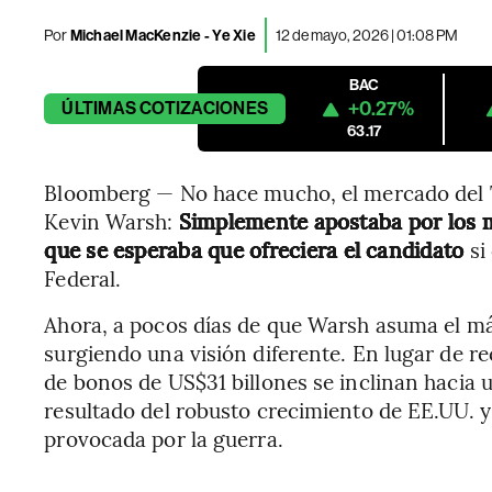
Por
Michael MacKenzie - Ye Xie
12 de mayo, 2026 | 01:08 PM
BAC
+0.27%
ÚLTIMAS
COTIZACIONES
63.17
Bloomberg — No hace mucho, el mercado del Te
Kevin Warsh:
Simplemente apostaba por los mú
que se esperaba que ofreciera el candidato
si
Federal.
Ahora, a pocos días de que Warsh asuma el má
surgiendo una visión diferente. En lugar de re
de bonos de US$31 billones se inclinan hacia u
resultado del robusto crecimiento de EE.UU. y
provocada por la guerra.