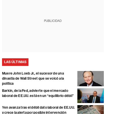
PUBLICIDAD
LAS ÚLTIMAS
Muere John Loeb Jr., el sucesor de una
dinastía de Wall Street que se volcó a la
política
Barkin, de la Fed, advierte que el mercado
laboral de EE.UU. está en un “equilibrio débil”
Yen avanza tras el débil dato laboral de EE.UU.
y crece la alerta por posible intervención