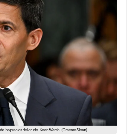
e los precios del crudo.
Kevin Warsh.
(Graeme Sloan)