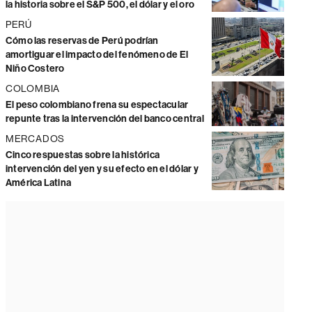
la historia sobre el S&P 500, el dólar y el oro
PERÚ
Cómo las reservas de Perú podrían
amortiguar el impacto del fenómeno de El
Niño Costero
COLOMBIA
El peso colombiano frena su espectacular
repunte tras la intervención del banco central
MERCADOS
Cinco respuestas sobre la histórica
intervención del yen y su efecto en el dólar y
América Latina