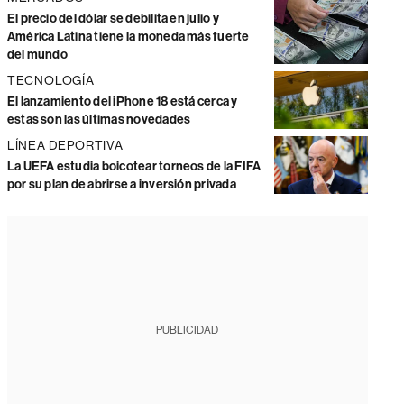
El precio del dólar se debilita en julio y
América Latina tiene la moneda más fuerte
del mundo
TECNOLOGÍA
El lanzamiento del iPhone 18 está cerca y
estas son las últimas novedades
LÍNEA DEPORTIVA
La UEFA estudia boicotear torneos de la FIFA
por su plan de abrirse a inversión privada
PUBLICIDAD