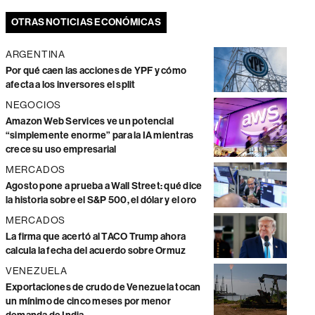
OTRAS NOTICIAS ECONÓMICAS
ARGENTINA
Por qué caen las acciones de YPF y cómo
afecta a los inversores el split
NEGOCIOS
Amazon Web Services ve un potencial
“simplemente enorme” para la IA mientras
crece su uso empresarial
MERCADOS
Agosto pone a prueba a Wall Street: qué dice
la historia sobre el S&P 500, el dólar y el oro
MERCADOS
La firma que acertó al TACO Trump ahora
calcula la fecha del acuerdo sobre Ormuz
VENEZUELA
Exportaciones de crudo de Venezuela tocan
un mínimo de cinco meses por menor