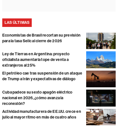
LAS ÚLTIMAS
Economistas de Brasil recortan su previsión
para la tasa Selic al cierre de 2026
Ley de Tierras en Argentina: proyecto
oficialista aumentaría tope de venta a
extranjeros al 25%
El petróleo cae tras suspensión de un ataque
de Trump a Irán y expectativas de diálogo
Cuba padece su sexto apagón eléctrico
nacional en 2026, ¿cómo avanza la
reconexión?
Actividad manufacturera de EE.UU. crece en
julio al mayor ritmo en más de cuatro años