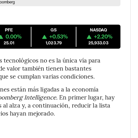
Bloomberg
PFE
GS
NASDAQ
0.00%
+0.53%
+2.20%
25.01
1,023.79
25,933.03
 tecnológicos no es la única vía para
de valor también tienen bastantes
 que se cumplan varias condiciones.
ones están más ligadas a la economía
oomberg Intelligence.
En primer lugar, hay
l alza y, a continuación, reducir la lista
cios hayan mejorado.