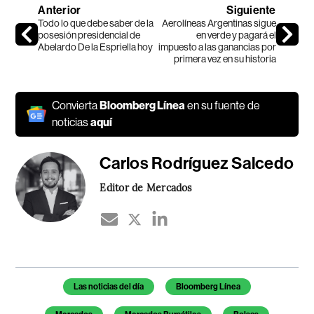
Anterior
Siguiente
Todo lo que debe saber de la
Aerolíneas Argentinas sigue
posesión presidencial de
en verde y pagará el
Abelardo De la Espriella hoy
impuesto a las ganancias por
primera vez en su historia
Convierta
Bloomberg Línea
en su fuente de
noticias
aquí
Carlos Rodríguez Salcedo
Editor de Mercados
Temas de este artículo
Las noticias del día
Bloomberg Línea