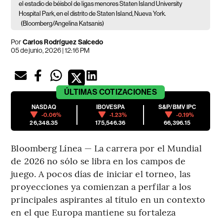
el estadio de béisbol de ligas menores Staten Island University
Hospital Park, en el distrito de Staten Island, Nueva York.
(Bloomberg/Angelina Katsanis)
Por
Carlos Rodríguez Salcedo
05 de junio, 2026 | 12:16 PM
ÚLTIMAS
COTIZACIONES
NASDAQ
IBOVESPA
S&P/BMV IPC
-0.06%
-1.23%
-0.19%
26,348.35
175,546.36
66,396.15
Bloomberg Línea — La carrera por el Mundial
de 2026 no sólo se libra en los campos de
juego. A pocos días de iniciar el torneo, las
proyecciones ya comienzan a perfilar a los
principales aspirantes al título en un contexto
en el que Europa mantiene su fortaleza