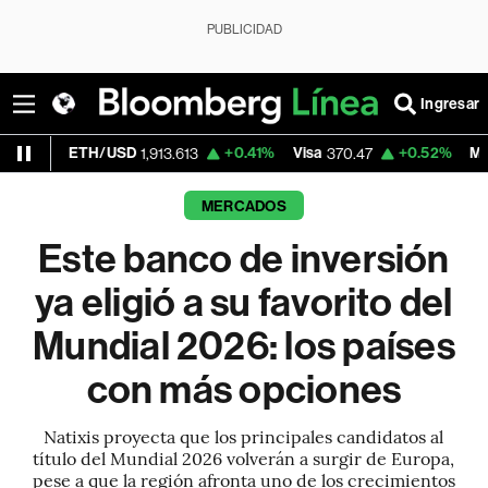
PUBLICIDAD
Ingresar
/USD
+0.41%
Visa
+0.52%
MercadoLibre
1,913.613
370.47
1,8
MERCADOS
Este banco de inversión
ya eligió a su favorito del
Mundial 2026: los países
con más opciones
Natixis proyecta que los principales candidatos al
título del Mundial 2026 volverán a surgir de Europa,
pese a que la región afronta uno de los crecimientos