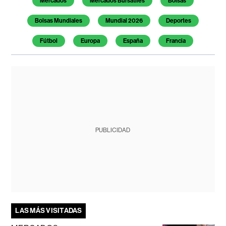
Mercados
Mercados Bursátiles
Bolsas
Bolsas Mundiales
Mundial 2026
Deportes
Fútbol
Europa
España
Francia
PUBLICIDAD
LAS MÁS VISITADAS