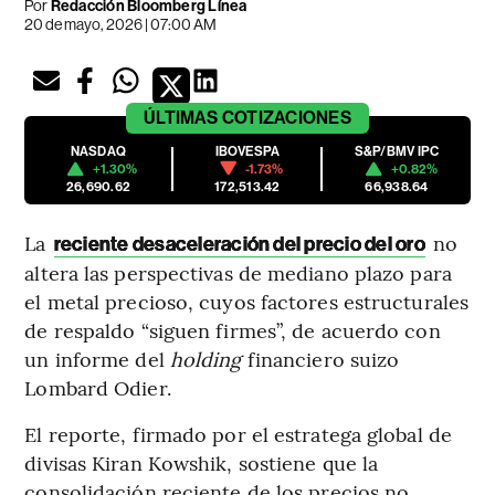
Por
Redacción Bloomberg Línea
20 de mayo, 2026 | 07:00 AM
ÚLTIMAS
COTIZACIONES
NASDAQ
IBOVESPA
S&P/BMV IPC
+1.30%
-1.73%
+0.82%
26,690.62
172,513.42
66,938.64
La
no
reciente desaceleración del precio del oro
altera las perspectivas de mediano plazo para
el metal precioso, cuyos factores estructurales
de respaldo “siguen firmes”, de acuerdo con
un informe del
holding
financiero suizo
Lombard Odier.
El reporte, firmado por el estratega global de
divisas Kiran Kowshik, sostiene que la
consolidación reciente de los precios no