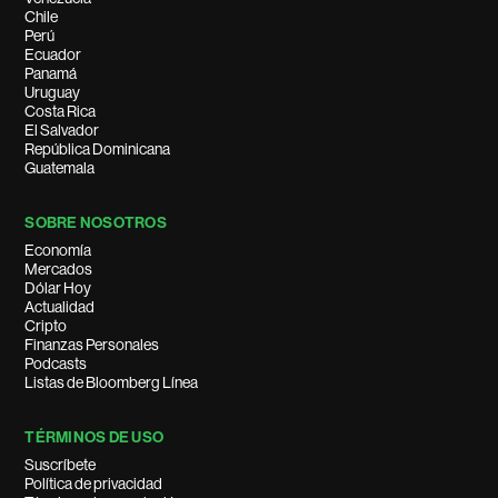
Chile
Perú
Ecuador
Panamá
Uruguay
Costa Rica
El Salvador
República Dominicana
Guatemala
SOBRE NOSOTROS
Economía
Mercados
Dólar Hoy
Actualidad
Cripto
Finanzas Personales
Podcasts
Listas de Bloomberg Línea
TÉRMINOS DE USO
Suscríbete
Política de privacidad