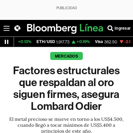
PUBLICIDAD
Ingresar
3%
ETH/USD
+0.19%
Visa
-2.15%
MercadoLi
1,917.73
362.50
MERCADOS
Factores estructurales
que respaldan al oro
siguen firmes, asegura
Lombard Odier
El metal precioso se mueve en torno a los US$4.500,
cuando llegó a tocar máximos de US$5.400 a
principios de este año.