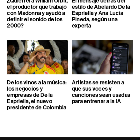
¿Quién era William Orbit,
El mensaje detrás del
el productor que trabajó
estilo de Abelardo De la
con Madonna y ayudó a
Espriella y Ana Lucía
definir el sonido de los
Pineda, según una
2000?
experta
De los vinos a la música:
Artistas se resisten a
los negocios y
que sus voces y
empresas de De la
canciones sean usadas
Espriella, el nuevo
para entrenar a la IA
presidente de Colombia