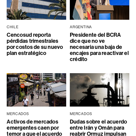
CHILE
ARGENTINA
Cencosud reporta
Presidente del BCRA
pérdidas trimestrales
dice que no ve
por costos de su nuevo
necesaria una baja de
plan estratégico
encajes para reactivar el
crédito
MERCADOS
MERCADOS
Activos de mercados
Dudas sobre el acuerdo
emergentes caen por
entre Irán y Omán para
temor a que el acuerdo
reabrir Ormuz impulsan