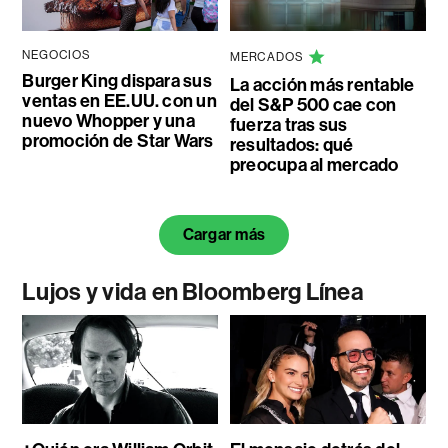
NEGOCIOS
MERCADOS
Burger King dispara sus
La acción más rentable
ventas en EE.UU. con un
del S&P 500 cae con
nuevo Whopper y una
fuerza tras sus
promoción de Star Wars
resultados: qué
preocupa al mercado
Cargar más
Lujos y vida en Bloomberg Línea