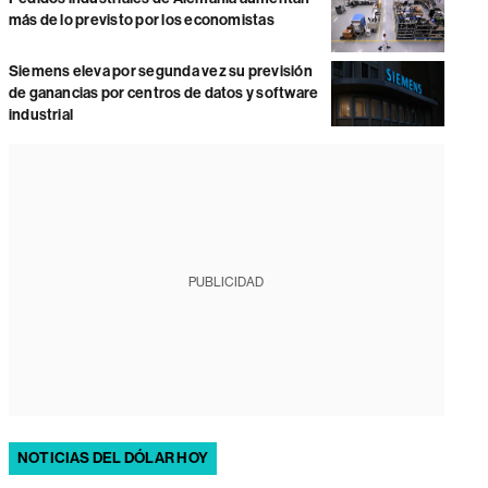
más de lo previsto por los economistas
Siemens eleva por segunda vez su previsión
de ganancias por centros de datos y software
industrial
PUBLICIDAD
NOTICIAS DEL DÓLAR HOY