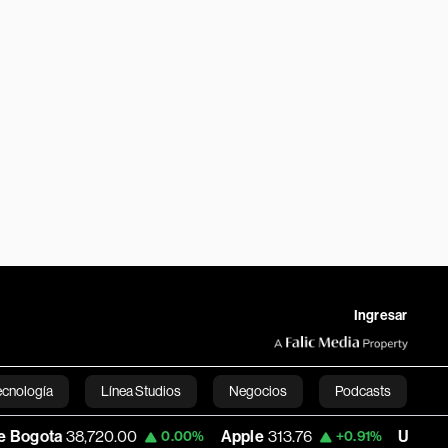
Ingresar
ecnología
Línea Studios
Negocios
Podcasts
8,720.00
Apple
313.76
USD COP
3,169.5
0.00%
+0.91%
English