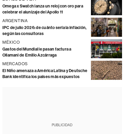
Omega x Swatch lanza un reloj con oro para
celebrar el alunizaje del Apollo 11
ARGENTINA
IPC de julio 2026: de cuánto sería la inflación,
según las consultoras
MÉXICO
Gastos del Mundial le pasan factura a
Ollamani de Emilio Azcárraga
MERCADOS
El Niño amenaza a América Latina y Deutsche
Bank identifica los países más expuestos
PUBLICIDAD