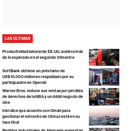
LAS ÚLTIMAS
Productividad laboral de EE.UU. acelera más
de lo esperado en el segundo trimestre
SoftBank obtiene un préstamo de
US$10.000 millones respaldado por su
participación en OpenAI
Warner Bros. reduce sus ventas por pérdida
de derechos de la NBA y un débil negocio de
cine
Irán dice que acuerdo con Omán para
gestionar el estrecho de Ormuz está en su
fase final
Pedidos industriales de Alemania aumentan