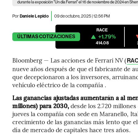
durante la exposición "Un día Ferrari" el 16 de noviembre de 2024 en Sh
Por
Daniele Lepido
09 de octubre, 2025 | 12:56 PM
RACE
+1.79%
ÚLTIMAS
COTIZACIONES
414.08
Bloomberg — Las acciones de Ferrari NV (
RA
nueve años después de que el fabricante de a
que decepcionaron a los inversores, arruinand
vehículo eléctrico de la compañía .
Las ganancias ajustadas aumentarán a al me
millones) para 2030,
desde los 2.720 millones
jueves la compañía con sede en Maranello, Ital
crecimiento de las ganancias más lento que el
día de mercado de capitales hace tres años.