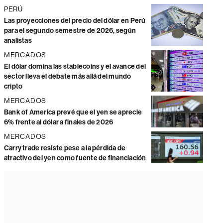
PERÚ
Las proyecciones del precio del dólar en Perú
para el segundo semestre de 2026, según
analistas
MERCADOS
El dólar domina las stablecoins y el avance del
sector lleva el debate más allá del mundo
cripto
MERCADOS
Bank of America prevé que el yen se aprecie
6% frente al dólar a finales de 2026
MERCADOS
Carry trade resiste pese a la pérdida de
atractivo del yen como fuente de financiación