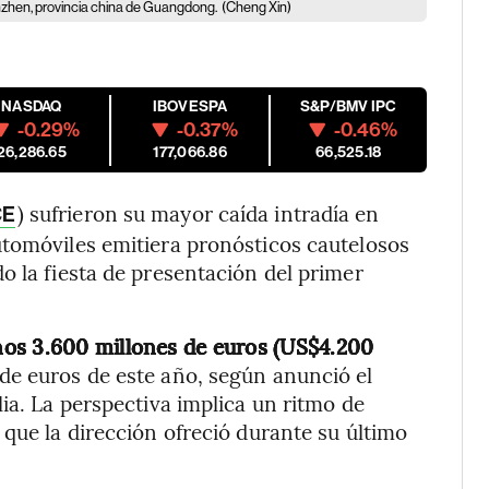
enzhen, provincia china de Guangdong.
(Cheng Xin)
NASDAQ
IBOVESPA
S&P/BMV IPC
-0.29%
-0.37%
-0.46%
26,286.65
177,066.86
66,525.18
) sufrieron su mayor caída intradía en
CE
utomóviles emitiera pronósticos cautelosos
o la fiesta de presentación del primer
nos 3.600 millones de euros (US$4.200
 de euros de este año, según anunció el
ia. La perspectiva implica un ritmo de
 que la dirección ofreció durante su último