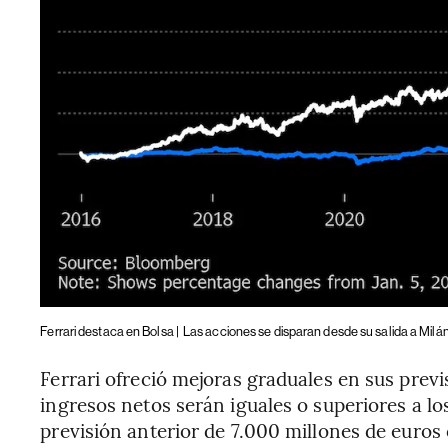
Ferrari destaca en Bolsa |
Las acciones se disparan desde su salida a Milá
Ferrari ofreció mejoras graduales en sus prev
ingresos netos serán iguales o superiores a los
previsión anterior de 7.000 millones de euro