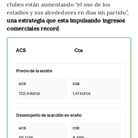
clubes están aumentando “el uso de los
estadios y sus alrededores en días sin partido”,
una estrategia que está impulsando ingresos
comerciales récord
.
ACS
Cox
Precio de la acción
ACS
COX
132,4 euros
1,41 euros
Desempeño de la acción en el año
ACS
COX
56,04%
8,46%