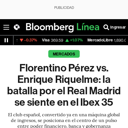
PUBLICIDAD
Ingresar
-0.37%
Visa
+1.07%
MercadoLibre
-0.55%
369.59
1,890.05
MERCADOS
Florentino Pérez vs.
Enrique Riquelme: la
batalla por el Real Madrid
se siente en el Ibex 35
El club español, convertido ya en una máquina global
de ingresos, se posiciona en el centro de un pulso
entre poder financiero, banca y gobernanza