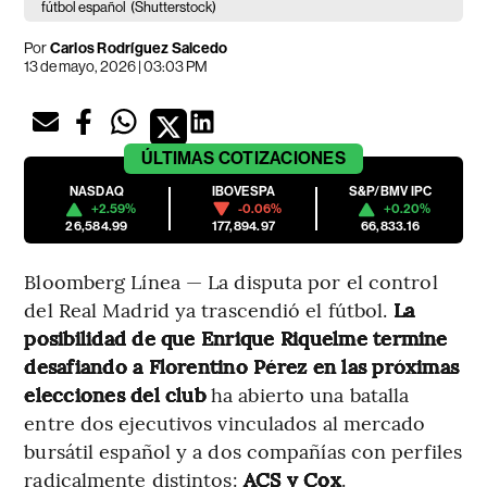
fútbol español
(Shutterstock)
Por
Carlos Rodríguez Salcedo
13 de mayo, 2026 | 03:03 PM
ÚLTIMAS
COTIZACIONES
NASDAQ
IBOVESPA
S&P/BMV IPC
+2.59%
-0.06%
+0.20%
26,584.99
177,894.97
66,833.16
Bloomberg Línea — La disputa por el control
del Real Madrid ya trascendió el fútbol.
La
posibilidad de que Enrique Riquelme termine
desafiando a Florentino Pérez en las próximas
elecciones del club
ha abierto una batalla
entre dos ejecutivos vinculados al mercado
bursátil español y a dos compañías con perfiles
radicalmente distintos:
ACS y Cox
.