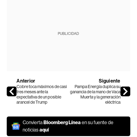
PUBLICIDAD
Anterior
Siguiente
Cobre toca máximos de casi
Pampa Energía duplica su
tres meses ante la
ganancia de la mano de Vaca
expectativa de un posible
Muerta y la generación
arancel de Trump
eléctrica
Convierta
Bloomberg Línea
en su fuente de
noticias
aquí