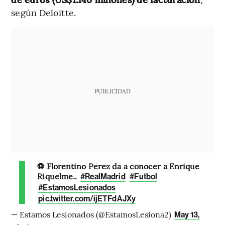
según Deloitte.
PUBLICIDAD
⚽️ Florentino Pérez da a conocer a Enrique
Riquelme..
#RealMadrid
#Futbol
#EstamosLesionados
pic.twitter.com/ijETFdAJXy
— Estamos Lesionados (@EstamosLesiona2)
May 13,